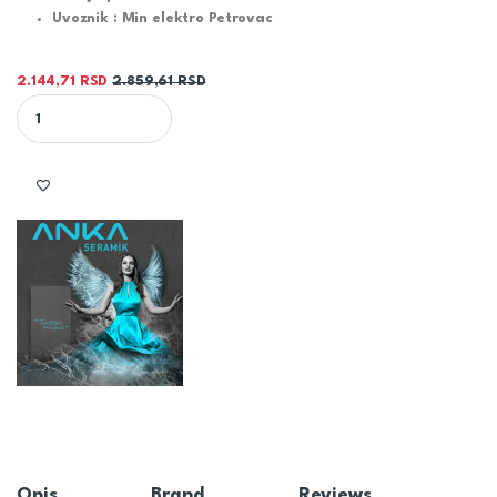
Uvoznik : Min elektro Petrovac
2.144,71
RSD
2.859,61
RSD
PLOČICA ALBA BONE 60X120 - ANKA SERAMIK quantity
Opis
Brand
Reviews