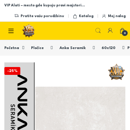
Skip to navigation
Skip to content
VIP Alati – mesto gde kupuju pravi majstori…
Pratite vašu porudžbinu
Katalog
Moj nalog
Open
0
Početna
Pločice
Anka Seramik
60x120
P
-
25%