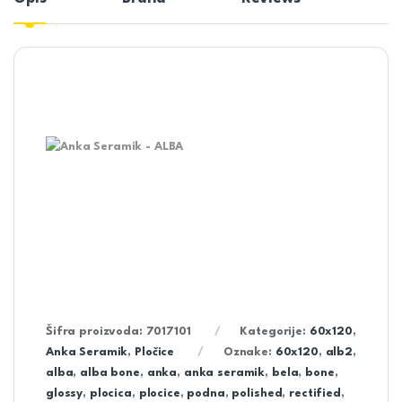
Šifra proizvoda:
7017101
Kategorije:
60x120
,
Anka Seramik
,
Pločice
Oznake:
60x120
,
alb2
,
alba
,
alba bone
,
anka
,
anka seramik
,
bela
,
bone
,
glossy
,
plocica
,
plocice
,
podna
,
polished
,
rectified
,