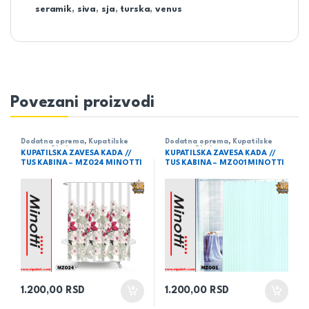
seramik
,
siva
,
sja
,
turska
,
venus
Povezani proizvodi
Dodatna oprema
,
Kupatilske
Dodatna oprema
,
Kupatilske
zavese
,
Pločice
zavese
,
Pločice
KUPATILSKA ZAVESA KADA //
KUPATILSKA ZAVESA KADA //
TUS KABINA – MZ024 MINOTTI
TUS KABINA – MZ001 MINOTTI
1.200,00
RSD
1.200,00
RSD