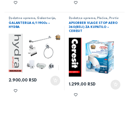
Dodatna oprema
,
Galanterija
,
Dodatna oprema
,
Pločice
,
Protiv
Pločice
vlage i buđi
GALANTERIJA 6/1 1900s –
APSORBER VLAGE STOP AERO
HYDRA
360(BELI) ZA KUPATILO –
CERESIT
2.900,00
RSD
1.299,00
RSD