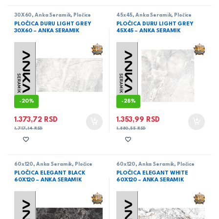
30X60
,
Anka Seramik
,
Pločice
45x45
,
Anka Seramik
,
Pločice
PLOČICA DURU LIGHT GREY
PLOČICA DURU LIGHT GREY
30X60 – ANKA SERAMIK
45X45 – ANKA SERAMIK
-
20%
-
28%
1.373,72
RSD
1.353,99
RSD
1.717,14
RSD
1.880,55
RSD
60x120
,
Anka Seramik
,
Pločice
60x120
,
Anka Seramik
,
Pločice
PLOČICA ELEGANT BLACK
PLOČICA ELEGANT WHITE
60X120 – ANKA SERAMIK
60X120 – ANKA SERAMIK