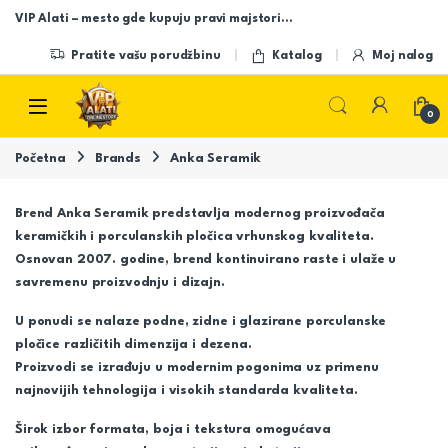
Skip to navigation
Skip to content
VIP Alati – mesto gde kupuju pravi majstori…
Pratite vašu porudžbinu
Katalog
Moj nalog
Open
0
Početna
Brands
Anka Seramik
Brend
Anka Seramik
predstavlja modernog proizvođača
keramičkih i porculanskih pločica vrhunskog kvaliteta.
Osnovan 2007. godine, brend kontinuirano raste i ulaže u
savremenu proizvodnju i dizajn.
U ponudi se nalaze podne, zidne i glazirane porculanske
pločice različitih dimenzija i dezena.
Proizvodi se izrađuju u modernim pogonima uz primenu
najnovijih tehnologija i visokih standarda kvaliteta.
Širok izbor formata, boja i tekstura omogućava