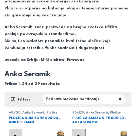
prilagođavanje svakom enterijeru i eksterijeru.
Pločice su otporne na habanje, vlagu i temperaturne promene,
što garantuje dug vek trajanja.
Anka Seramik
izvozi proizvode na brojna svetska tržišta i
posluje po evropskim standardima.
Na sajtu vipalati.rs pronađite kvalitetne pločice koje
kombinuju estetiku, funkcionalnost i dugotrajnost.
uvoznik za Srbiju: MIN elektro, Petrovac
Anka Seramik
Prikaz 1–24 od 29 rezultata
Filters
60x120
,
Anka Seramik
,
Pločice
60x120
,
Anka Seramik
,
Pločice
PLOČICA ALBA BONE 60X120 –
PLOČICA AMAZONITE 60X120 –
ANKA SERAMIK
ANKA SERAMIK