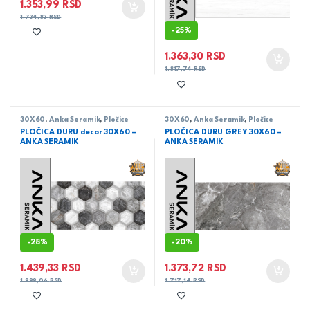
1.353,99
RSD
1.734,83
RSD
-
25%
1.363,30
RSD
1.817,74
RSD
30X60
,
Anka Seramik
,
Pločice
30X60
,
Anka Seramik
,
Pločice
PLOČICA DURU decor 30X60 –
PLOČICA DURU GREY 30X60 –
ANKA SERAMIK
ANKA SERAMIK
-
28%
-
20%
1.439,33
RSD
1.373,72
RSD
1.999,06
RSD
1.717,14
RSD