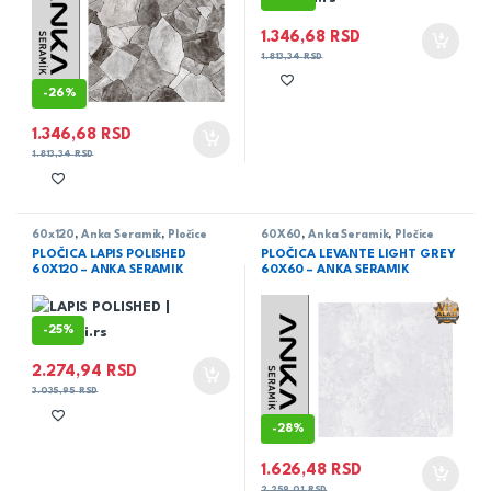
1.346,68
RSD
1.813,34
RSD
-
26%
1.346,68
RSD
1.813,34
RSD
60x120
,
Anka Seramik
,
Pločice
60X60
,
Anka Seramik
,
Pločice
PLOČICA LAPIS POLISHED
PLOČICA LEVANTE LIGHT GREY
60X120 – ANKA SERAMIK
60X60 – ANKA SERAMIK
-
25%
2.274,94
RSD
3.035,95
RSD
-
28%
1.626,48
RSD
2.259,01
RSD