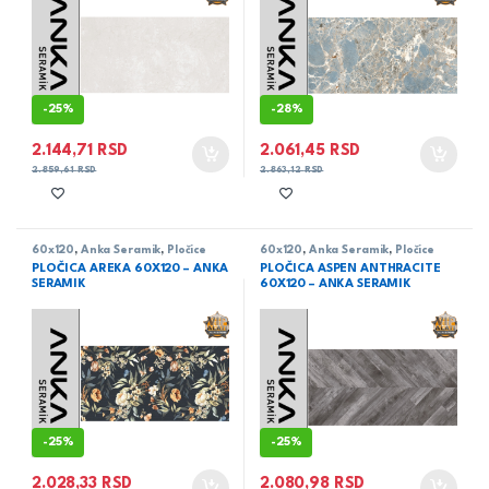
-
25%
-
28%
2.144,71
RSD
2.061,45
RSD
2.859,61
RSD
2.863,12
RSD
60x120
,
Anka Seramik
,
Pločice
60x120
,
Anka Seramik
,
Pločice
PLOČICA AREKA 60X120 – ANKA
PLOČICA ASPEN ANTHRACITE
SERAMIK
60X120 – ANKA SERAMIK
-
25%
-
25%
2.028,33
RSD
2.080,98
RSD