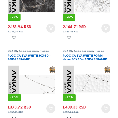
-
28%
-
25%
2.183,94
RSD
2.144,71
RSD
3.033,26
RSD
2.859,61
RSD
30X60
,
Anka Seramik
,
Pločice
30X60
,
Anka Seramik
,
Pločice
PLOČICA EVA WHITE 30X60 –
PLOČICA EVA WHITE FORM
ANKA SERAMIK
decor 30X60 – ANKA SERAMIK
-
20%
-
28%
1.373,72
RSD
1.439,33
RSD
1.717,14
RSD
1.999,06
RSD