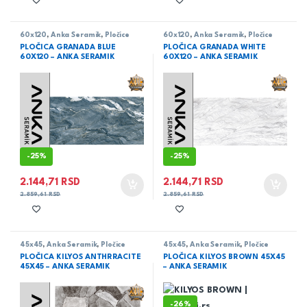
60x120
,
Anka Seramik
,
Pločice
60x120
,
Anka Seramik
,
Pločice
PLOČICA GRANADA BLUE
PLOČICA GRANADA WHITE
60X120 – ANKA SERAMIK
60X120 – ANKA SERAMIK
-
25%
-
25%
2.144,71
RSD
2.144,71
RSD
2.859,61
RSD
2.859,61
RSD
45x45
,
Anka Seramik
,
Pločice
45x45
,
Anka Seramik
,
Pločice
PLOČICA KILYOS ANTHRRACITE
PLOČICA KILYOS BROWN 45X45
45X45 – ANKA SERAMIK
– ANKA SERAMIK
-
26%