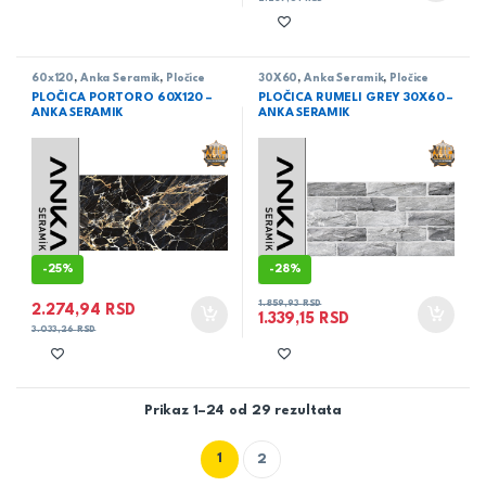
60x120
,
Anka Seramik
,
Pločice
30X60
,
Anka Seramik
,
Pločice
PLOČICA PORTORO 60X120 –
PLOČICA RUMELI GREY 30X60 –
ANKA SERAMIK
ANKA SERAMIK
-
25%
-
28%
1.859,93
RSD
2.274,94
RSD
1.339,15
RSD
3.033,26
RSD
Prikaz 1–24 od 29 rezultata
1
2