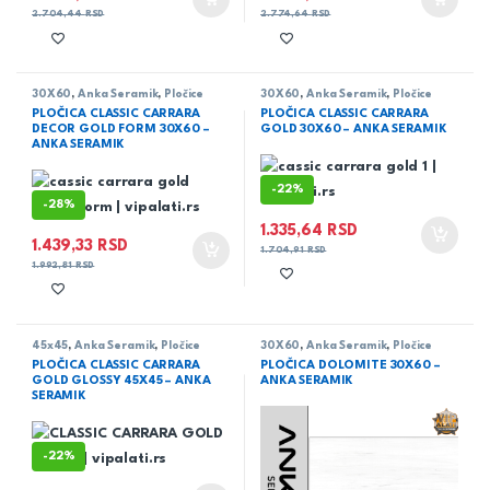
2.704,44
RSD
2.774,64
RSD
30X60
,
Anka Seramik
,
Pločice
30X60
,
Anka Seramik
,
Pločice
PLOČICA CLASSIC CARRARA
PLOČICA CLASSIC CARRARA
DECOR GOLD FORM 30X60 –
GOLD 30X60 – ANKA SERAMIK
ANKA SERAMIK
-
22%
-
28%
1.335,64
RSD
1.439,33
RSD
1.704,91
RSD
1.992,81
RSD
45x45
,
Anka Seramik
,
Pločice
30X60
,
Anka Seramik
,
Pločice
PLOČICA CLASSIC CARRARA
PLOČICA DOLOMITE 30X60 –
GOLD GLOSSY 45X45 – ANKA
ANKA SERAMIK
SERAMIK
-
22%