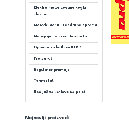
Elektro motorizovane kugla
slavine
Mešački ventili i dodatna oprema
Nalegajuci – cevni termostat
Oprema za kotlove KEPO
Pretvarači
Regulator promaje
Termostati
Upaljač za kotlove na pelet
Najnoviji proizvodi