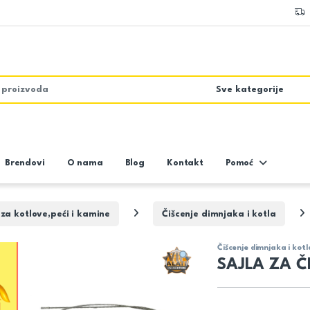
Brendovi
O nama
Blog
Kontakt
Pomoć
a kotlove,peći i kamine
Čišcenje dimnjaka i kotla
Čišcenje dimnjaka i kotl
SAJLA ZA Č