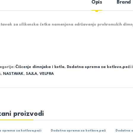
Opis
Brand
tavak za silikonska četka namenjena održavanju prohromskih dimn
egorije:
Čišcenje dimnjaka i kotla
,
Dodatna oprema za kotlove,peći 
x
,
NASTAVAK
,
SAJLA
,
VELPRA
ani proizvodi
 oprema za kotlove,peći
Dodatna oprema za kotlove,peći
Dodatna o