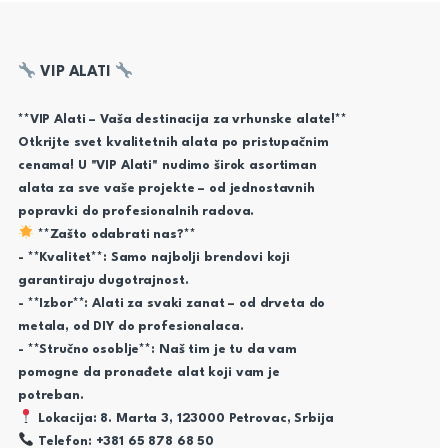
VIP ALATI
**VIP Alati – Vaša destinacija za vrhunske alate!**
Otkrijte svet kvalitetnih alata po pristupačnim
cenama! U "VIP Alati" nudimo širok asortiman
alata za sve vaše projekte – od jednostavnih
popravki do profesionalnih radova.
**Zašto odabrati nas?**
- **Kvalitet**: Samo najbolji brendovi koji
garantiraju dugotrajnost.
- **Izbor**: Alati za svaki zanat – od drveta do
metala, od DIY do profesionalaca.
- **Stručno osoblje**: Naš tim je tu da vam
pomogne da pronađete alat koji vam je
potreban.
Lokacija: 8. Marta 3, 123000 Petrovac, Srbija
Telefon: +381 65 878 68 50