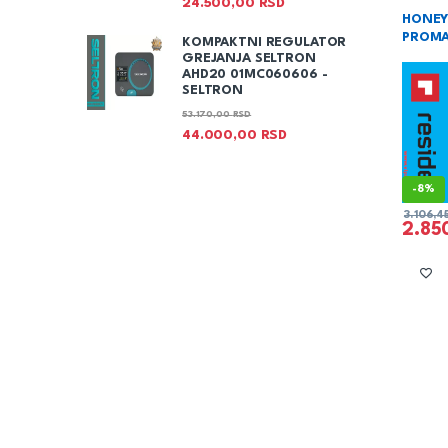
24.500,00
RSD
i kamin
promaj
HONEY
PROMA
KOMPAKTNI REGULATOR
GREJANJA SELTRON
AHD20 01MC060606 -
SELTRON
53.170,00
RSD
44.000,00
RSD
-
8%
3.106,4
2.85