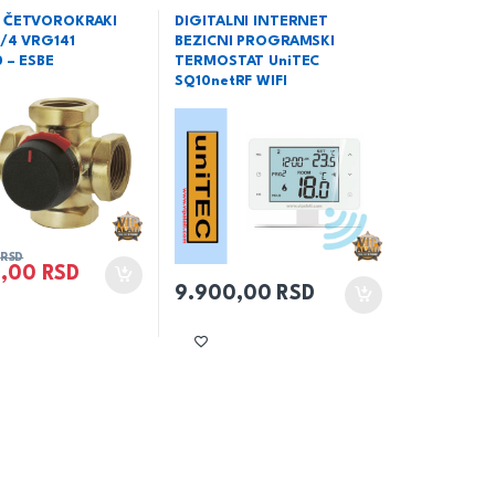
rejanje
,
Mešački
i kamine
,
Termostati
dodatna oprema
 ČETVOROKRAKI
DIGITALNI INTERNET
5/4 VRG141
BEZICNI PROGRAMSKI
 – ESBE
TERMOSTAT UniTEC
SQ10netRF WIFI
RSD
0,00
RSD
9.900,00
RSD