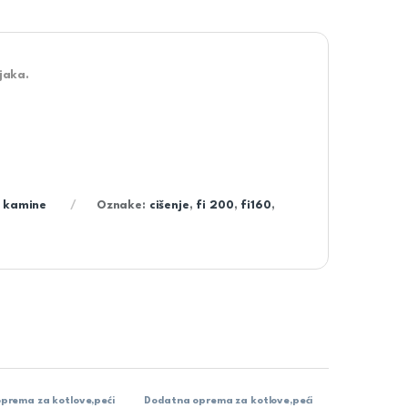
jaka.
i kamine
Oznake:
cišenje
,
fi 200
,
fi160
,
prema za kotlove,peći
Dodatna oprema za kotlove,peći