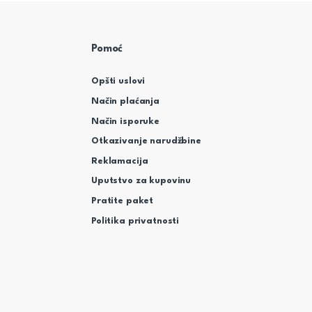
Pomoć
Opšti uslovi
Način plaćanja
Način isporuke
Otkazivanje narudžbine
Reklamacija
Uputstvo za kupovinu
Pratite paket
Politika privatnosti