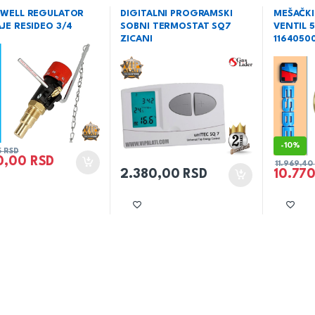
e
,
Grejanje
,
Regulator
i kamine
,
Grejanje
,
Termostati
i kamine
,
G
e
ventili i 
WELL REGULATOR
DIGITALNI PROGRAMSKI
MEŠAČKI
JE RESIDEO 3/4
SOBNI TERMOSTAT SQ7
VENTIL 
ZICANI
11640500
-
10%
5
RSD
0,00
RSD
11.969,40
2.380,00
RSD
10.77