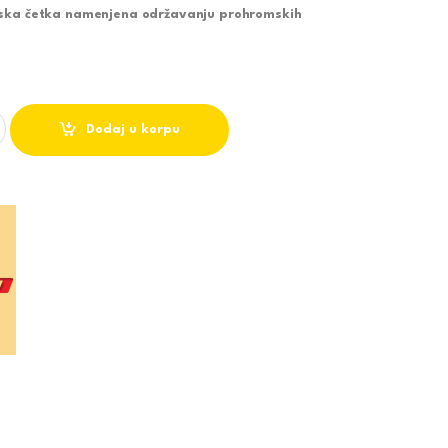
nska četka namenjena održavanju prohromskih
DIMNJAKA 3m - VILPRA quantity
Dodaj u korpu