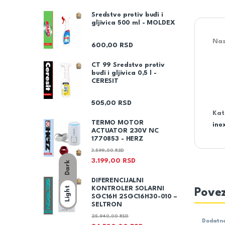
Sredstvo protiv buđi i
gljivica 500 ml - MOLDEX
Nas
600,00
RSD
CT 99 Sredstvo protiv
buđi i gljivica 0,5 l -
CERESIT
505,00
RSD
Kat
TERMO MOTOR
ino
ACTUATOR 230V NC
1770853 - HERZ
3.599,00
RSD
3.199,00
RSD
Dark
DIFERENCIJALNI
KONTROLER SOLARNI
Light
Povez
SGC16H 2SGC16H30-010 –
SELTRON
25.940,00
RSD
Dodatna