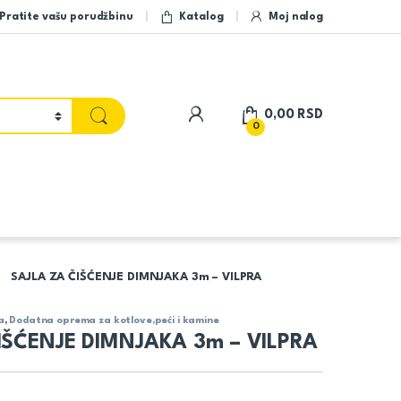
Pratite vašu porudžbinu
Katalog
Moj nalog
My Account
0,00
RSD
0
SAJLA ZA ČIŠĆENJE DIMNJAKA 3m – VILPRA
a
,
Dodatna oprema za kotlove,peći i kamine
IŠĆENJE DIMNJAKA 3m – VILPRA