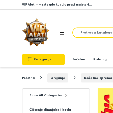
Skip to navigation
Skip to content
VIP Alati – mesto gde kupuju pravi majstori…
Search for:
Open
Kategorije
Početna
Katalog
Početna
Grejanje
Dodatna oprema z
Show All Categories
Čišcenje dimnjaka i kotla