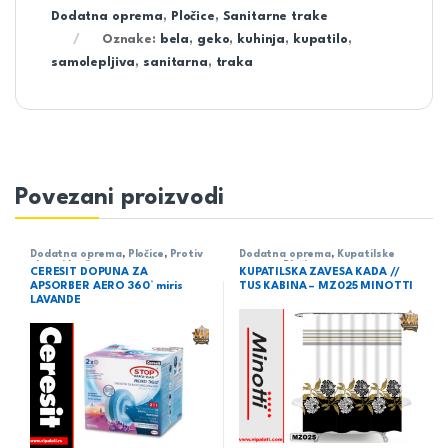
Dodatna oprema
,
Pločice
,
Sanitarne trake
Oznake:
bela
,
geko
,
kuhinja
,
kupatilo
,
samolepljiva
,
sanitarna
,
traka
Povezani proizvodi
Dodatna oprema
,
Pločice
,
Protiv
Dodatna oprema
,
Kupatilske
vlage i buđi
zavese
,
Pločice
CERESIT DOPUNA ZA
KUPATILSKA ZAVESA KADA //
APSORBER AERO 360° miris
TUS KABINA – MZ025 MINOTTI
LAVANDE