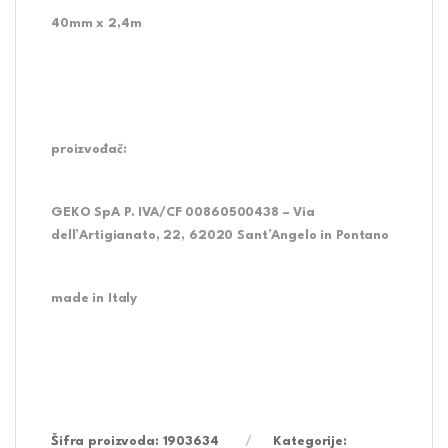
40mm x 2,4m
proizvođač:
GEKO SpA P. IVA/CF 00860500438 – Via
dell’Artigianato, 22, 62020 Sant’Angelo in Pontano
made in Italy
Šifra proizvoda:
1903634
Kategorije: