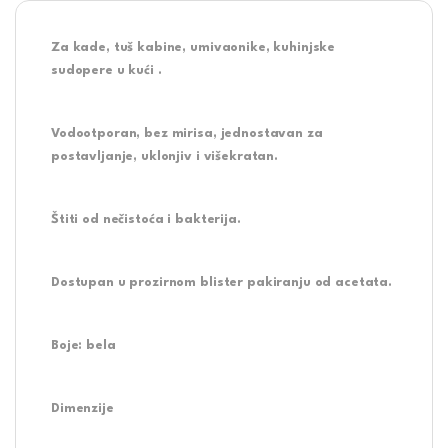
Za kade, tuš kabine, umivaonike, kuhinjske
sudopere u kući .
Vodootporan, bez mirisa, jednostavan za
postavljanje, uklonjiv i višekratan.
Štiti od nečistoća i bakterija.
Dostupan u prozirnom blister pakiranju od acetata.
Boje: bela
Dimenzije