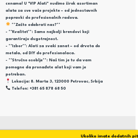
cenama! U "VIP Alati" nudimo širok asortiman
alata za sve vaše projekte – od jednostavnih
popravki do profesionalnih radova.
**Zašto odabrati nas?**
- **Kvalitet**: Samo najbolji brendovi koji
garantiraju dugotrajnost.
- **Izbor**: Alati za svaki zanat – od drveta do
metala, od DIY do profesionalaca.
- **Stručno osoblje**: Naš tim je tu da vam
pomogne da pronađete alat koji vam je
potreban.
Lokacija: 8. Marta 3, 123000 Petrovac, Srbija
Telefon: +381 65 878 68 50
Ukoliko imate dodatnih pitan