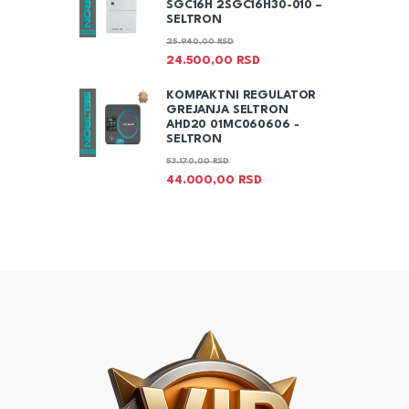
SGC16H 2SGC16H30-010 –
SELTRON
25.940,00
RSD
24.500,00
RSD
KOMPAKTNI REGULATOR
GREJANJA SELTRON
AHD20 01MC060606 -
SELTRON
53.170,00
RSD
44.000,00
RSD