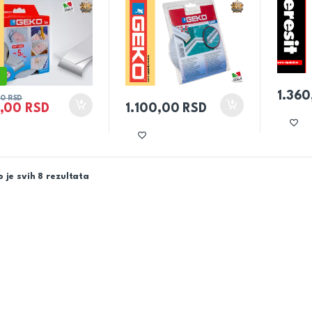
%
1.36
80
RSD
,00
RSD
1.100,00
RSD
 je svih 8 rezultata