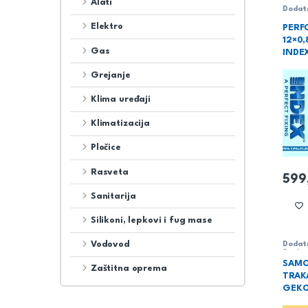
Alati
Dodat
Elektro
PERF
12×0,
Gas
INDE
Grejanje
Klima uređaji
Klimatizacija
Pločice
Rasveta
599
Sanitarija
Silikoni, lepkovi i fug mase
Vodovod
Dodat
Sanita
SAMOL
Zaštitna oprema
TRAK
GEK