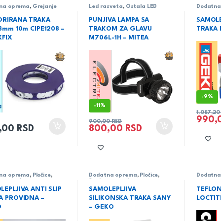
na oprema
,
Grejanje
Led rasveta
,
Ostala LED
Dodatna
rasveta
,
Rasveta
Sanitarn
ORIRANA TRAKA
PUNJIVA LAMPA SA
SAMOLE
8mm 10m CIPE1208 –
TRAKOM ZA GLAVU
TRAKA 
XFIX
M706L-1H – MITEA
-
9%
-
11%
1.087,2
990,
900,00
RSD
,00
RSD
800,00
RSD
na oprema
,
Pločice
,
Dodatna oprema
,
Pločice
,
Dodatna
rne trake
Sanitarne trake
EPLJIVA ANTI SLIP
SAMOLEPLJIVA
TEFLON
A PROVIDNA –
SILIKONSKA TRAKA SANY
LOCTIT
O
– GEKO