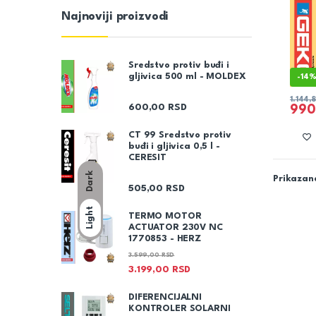
Najnoviji proizvodi
Sredstvo protiv buđi i
gljivica 500 ml - MOLDEX
-
14
1.144,
600,00
RSD
990
CT 99 Sredstvo protiv
buđi i gljivica 0,5 l -
CERESIT
Dark
Prikazano
505,00
RSD
Light
TERMO MOTOR
ACTUATOR 230V NC
1770853 - HERZ
3.599,00
RSD
3.199,00
RSD
DIFERENCIJALNI
KONTROLER SOLARNI