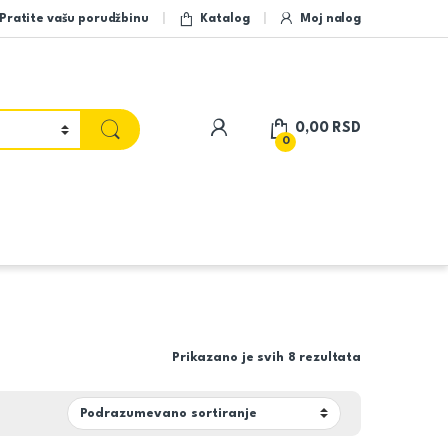
Pratite vašu porudžbinu
Katalog
Moj nalog
My Account
0,00
RSD
0
Prikazano je svih 8 rezultata