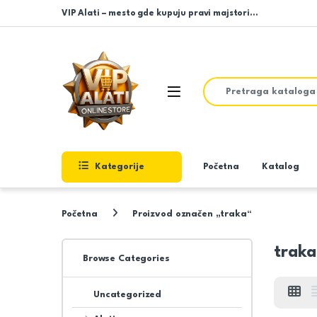
Skip to navigation
Skip to content
VIP Alati – mesto gde kupuju pravi majstori…
Search for:
Open
Kategorije
Početna
Katalog
Početna
Proizvod označen „traka“
traka
Browse Categories
Uncategorized