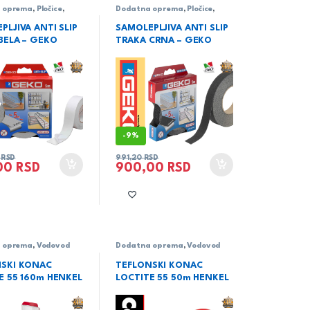
 oprema
,
Pločice
,
Dodatna oprema
,
Pločice
,
e trake
Sanitarne trake
PLJIVA ANTI SLIP
SAMOLEPLJIVA ANTI SLIP
BELA – GEKO
TRAKA CRNA – GEKO
-
9%
0
RSD
991,20
RSD
00
RSD
900,00
RSD
 oprema
,
Vodovod
Dodatna oprema
,
Vodovod
SKI KONAC
TEFLONSKI KONAC
E 55 160m HENKEL
LOCTITE 55 50m HENKEL