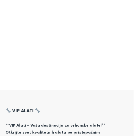
VIP ALATI
**VIP Alati – Vaša destinacija za vrhunske alate!**
Otkrijte svet kvalitetnih alata po pristupačnim