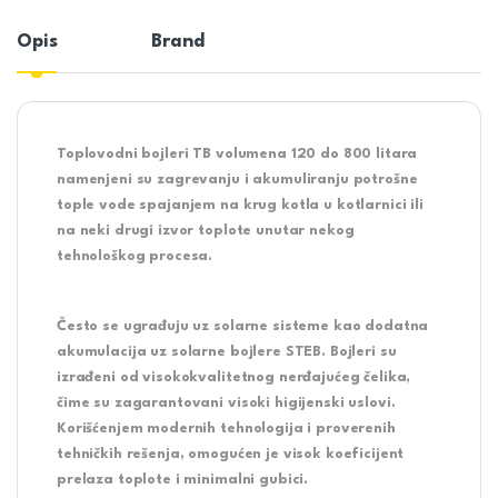
Opis
Brand
Toplovodni bojleri
TB
volumena 120 do 800 litara
namenjeni su zagrevanju i akumuliranju potrošne
tople vode spajanjem na krug kotla u kotlarnici ili
na neki drugi izvor toplote unutar nekog
tehnološkog procesa.
Često se ugrađuju uz solarne sisteme kao dodatna
akumulacija uz solarne bojlere STEB. Bojleri su
izrađeni od visokokvalitetnog nerđajućeg čelika,
čime su zagarantovani visoki higijenski uslovi.
Korišćenjem modernih tehnologija i proverenih
tehničkih rešenja, omogućen je visok koeficijent
prelaza toplote i minimalni gubici.