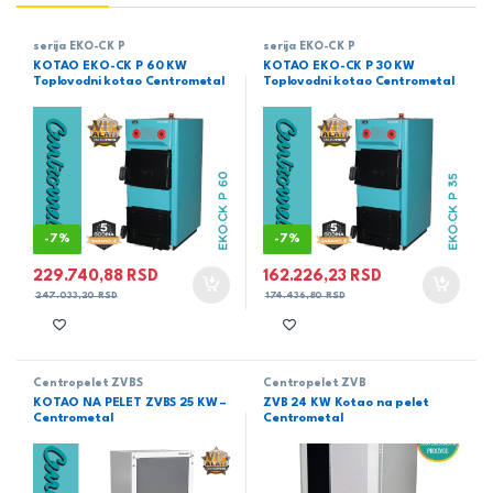
serija EKO-CK P
serija EKO-CK P
KOTAO EKO-CK P 60 KW
KOTAO EKO-CK P 30 KW
Toplovodni kotao Centrometal
Toplovodni kotao Centrometal
-
7%
-
7%
229.740,88
RSD
162.226,23
RSD
247.033,20
RSD
174.436,80
RSD
Centropelet ZVBS
Centropelet ZVB
KOTAO NA PELET ZVBS 25 KW –
ZVB 24 KW Kotao na pelet
Centrometal
Centrometal