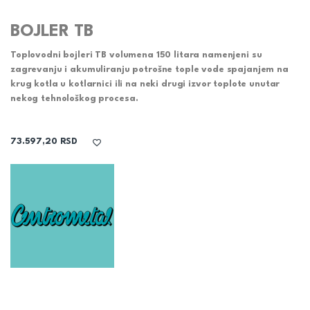
BOJLER TB
Toplovodni bojleri
TB
volumena 150 litara namenjeni su
zagrevanju i akumuliranju potrošne tople vode spajanjem na
krug kotla u kotlarnici ili na neki drugi izvor toplote unutar
nekog tehnološkog procesa.
73.597,20
RSD