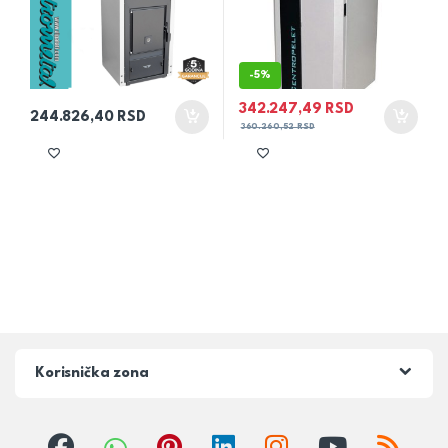
-
5%
342.247,49
RSD
244.826,40
RSD
360.260,52
RSD
Korisnička zona