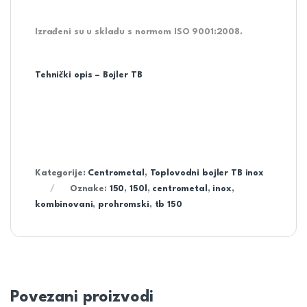
Izrađeni su u skladu s normom ISO 9001:2008.
Tehnički opis – Bojler TB
Kategorije:
Centrometal
,
Toplovodni bojler TB inox
Oznake:
150
,
150l
,
centrometal
,
inox
,
kombinovani
,
prohromski
,
tb 150
Povezani proizvodi