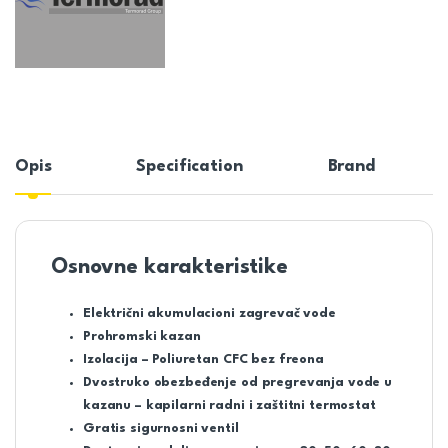
Opis
Specification
Brand
Osnovne karakteristike
Električni akumulacioni zagrevač vode
Prohromski kazan
Izolacija – Poliuretan CFC bez freona
Dvostruko obezbeđenje od pregrevanja vode u
kazanu – kapilarni radni i zaštitni termostat
Gratis sigurnosni ventil