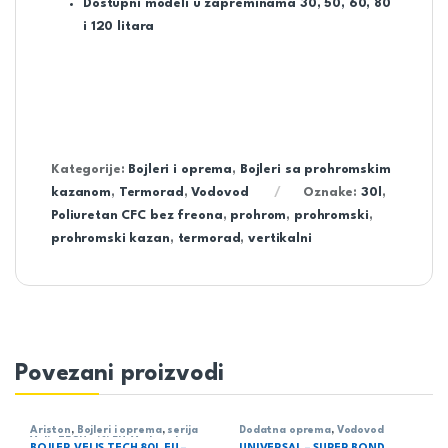
Dostupni modeli u zapreminama 30, 50, 60, 80
i 120 litara
Kategorije:
Bojleri i oprema
,
Bojleri sa prohromskim
kazanom
,
Termorad
,
Vodovod
Oznake:
30l
,
Poliuretan CFC bez freona
,
prohrom
,
prohromski
,
prohromski kazan
,
termorad
,
vertikalni
Povezani proizvodi
Ariston
,
Bojleri i oprema
,
serija
Dodatna oprema
,
Vodovod
Velis TECH wifi EU
,
Vodovod