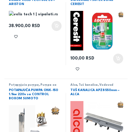
BOJLER VELIS TECH 80L EU –
UNIVERSAL – SUPER BOND
ARISTON
CERESIT
38.900,00
RSD
100,00
RSD
Potapajuće pumpe
,
Pumpe za
Alca
,
Tuš kanalice
,
Vodovod
vodu
,
Sumoto
,
Vodovod
POTAPAJUĆA PUMPA ONK-150
TUŠ KANALICA APZ8 550mm –
1.1kw 220v sa CONTROL
ALCA
BOXOM SUMOTO