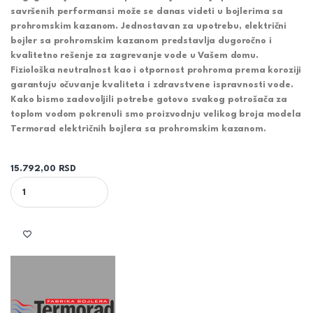
savršenih performansi može se danas videti u bojlerima sa
prohromskim kazanom. Jednostavan za upotrebu, električni
bojler sa prohromskim kazanom predstavlja dugoročno i
kvalitetno rešenje za zagrevanje vode u Vašem domu.
Fiziološka neutralnost kao i otpornost prohroma prema koroziji
garantuju očuvanje kvaliteta i zdravstvene ispravnosti vode.
Kako bismo zadovoljili potrebe gotovo svakog potrošača za
toplom vodom pokrenuli smo proizvodnju velikog broja modela
Termorad električnih bojlera sa prohromskim kazanom.
15.792,00
RSD
TERMORAD BT-30 VERTIKALNI BOJLER SA PROHROMSKIM KAZANO