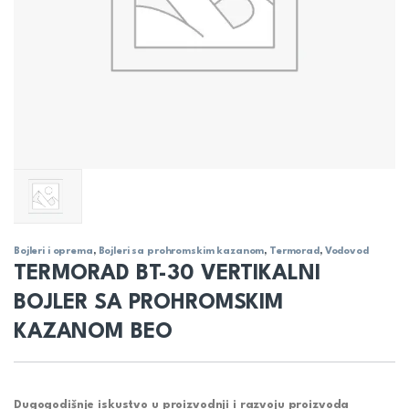
Bojleri i oprema
,
Bojleri sa prohromskim kazanom
,
Termorad
,
Vodovod
TERMORAD BT-30 VERTIKALNI
BOJLER SA PROHROMSKIM
KAZANOM BEO
Dugogodišnje iskustvo u proizvodnji i razvoju proizvoda