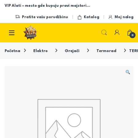
Skip to navigation
Skip to content
VIP Alati – mesto gde kupuju pravi majstori…
Pratite vašu porudžbinu
Katalog
Moj nalog
Open
0
Početna
Elektro
Grejači
Termorad
TER