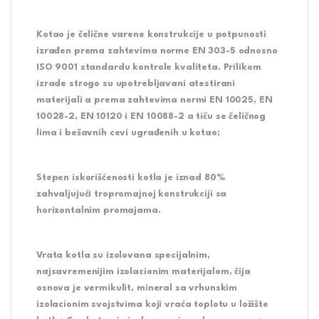
Kotao je čelične varene konstrukcije u potpunosti
izrađen prema zahtevima norme EN 303-5 odnosno
ISO 9001 standardu kontrole kvaliteta. Prilikom
izrade strogo su upotrebljavani atestirani
materijali a prema zahtevima normi EN 10025, EN
10028-2, EN 10120 i EN 10088-2 a tiču se čeličnog
lima i bešavnih cevi ugrađenih u kotao;
Stepen iskorišćenosti kotla je iznad 80%
zahvaljujući tropromajnoj konstrukciji sa
horizontalnim promajama.
Vrata kotla su izolovana specijalnim,
najsavremenijim izolacionim materijalom, čija
osnova je vermikulit, mineral sa vrhunskim
izolacionim svojstvima koji vraća toplotu u ložište