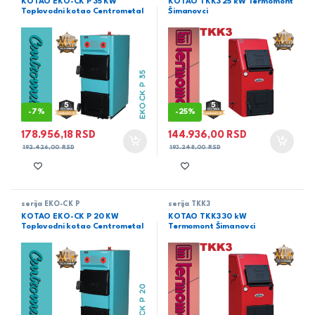
KOTAO EKO-CK P 35 KW
KOTAO TKK3 25 kW Termomont
Toplovodni kotao Centrometal
Šimanovci
-
7%
-
25%
178.956,18
RSD
144.936,00
RSD
192.426,00
RSD
193.248,00
RSD
serija EKO-CK P
serija TKK3
KOTAO EKO-CK P 20 KW
KOTAO TKK3 30 kW
Toplovodni kotao Centrometal
Termomont Šimanovci