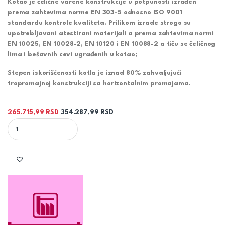
Kotao je čelične varene konstrukcije u potpunosti izrađen
prema zahtevima norme EN 303-5 odnosno ISO 9001
standardu kontrole kvaliteta. Prilikom izrade strogo su
upotrebljavani atestirani materijali a prema zahtevima normi
EN 10025, EN 10028-2, EN 10120 i EN 10088-2 a tiču se čeličnog
lima i bešavnih cevi ugrađenih u kotao;
Stepen iskorišćenosti kotla je iznad 80% zahvaljujući
tropromajnoj konstrukciji sa horizontalnim promajama.
265.715,99
RSD
354.287,99
RSD
KOTAO TKK3 70 kW TK-MAX Termomont Šimanovci quantity