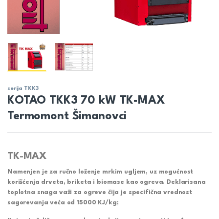
serija TKK3
KOTAO TKK3 70 kW TK-MAX
Termomont Šimanovci
TK-MAX
Namenjen je za ručno loženje mrkim ugljem, uz mogućnost
korišćenja drveta, briketa i biomase kao ogreva. Deklarisana
toplotna snaga važi za ogreve čija je specifična vrednost
sagorevanja veća od 15000 KJ/kg;