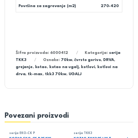
Površina za zagrevanje (m2)
270-420
Šifra proizvoda:
6000412
Kategorija:
serija
TKK3
Oznake:
70kw
,
čvrsto gorivo
,
DRVA
,
grejanje
,
kotao
,
kotao na ugalj
,
kotlovi
,
kotlovi na
drva
,
tk-max
,
tkk3 70kw
,
UGALJ
Povezani proizvodi
serija EKO-CK P
serija TKK3