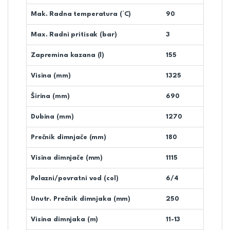
Mak. Radna temperatura (°C)
90
Max. Radni pritisak (bar)
3
Zapremina kazana (l)
155
Visina (mm)
1325
Širina (mm)
690
Dubina (mm)
1270
Prečnik dimnjače (mm)
180
Visina dimnjače (mm)
1115
Polazni/povratni vod (col)
6/4
Unutr. Prečnik dimnjaka (mm)
250
Visina dimnjaka (m)
11-13