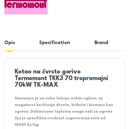
Opis
Specification
Brand
Kotao na čvrsto gorivo
Termomont TKK3 70 tropromajni
70kW TK-MAX
Namenjen je za ručno loženje mrkim ugljem, uz
mogućnost korišćenja drveta, briketa i biomase kao
ogreva. Deklarisana toplotna snaga važi za ogreve
čija je specifična vrednost sagorevanja veća od
15000 KJ/kg;