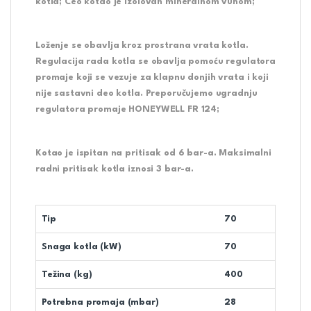
kotla; Ceo kotao je izolovan mineralnom vunom;
Loženje se obavlja kroz prostrana vrata kotla.
Regulacija rada kotla se obavlja pomoću regulatora
promaje koji se vezuje za klapnu donjih vrata i koji
nije sastavni deo kotla. Preporučujemo ugradnju
regulatora promaje HONEYWELL FR 124;
Kotao je ispitan na pritisak od 6 bar-a. Maksimalni
radni pritisak kotla iznosi 3 bar-a.
Tip
70
Snaga kotla (kW)
70
Težina (kg)
400
Potrebna promaja (mbar)
28