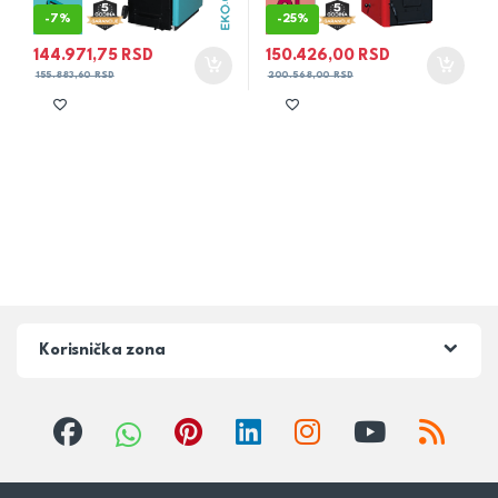
-
7%
-
25%
144.971,75
RSD
150.426,00
RSD
155.883,60
RSD
200.568,00
RSD
Korisnička zona