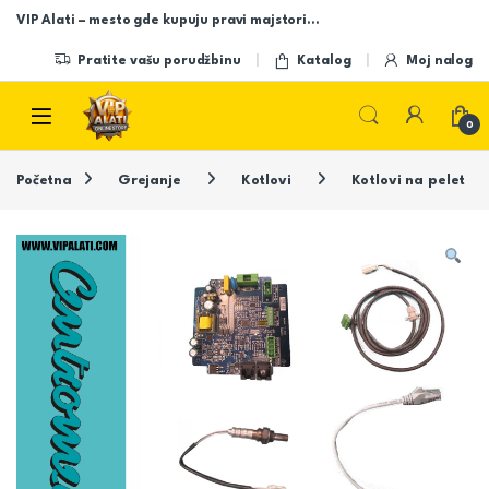
Skip to navigation
Skip to content
VIP Alati – mesto gde kupuju pravi majstori…
Pratite vašu porudžbinu
Katalog
Moj nalog
Open
0
Početna
Grejanje
Kotlovi
Kotlovi na pelet