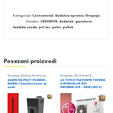
Kategorije:
Centrometal
,
Dodatna oprema
,
Grejanje
Oznake:
CE008598
,
dodatak
,
garnitura
,
lambda sonda
,
pel tec
,
pelet
,
peltek
Povezani proizvodi
Grejanje
,
Kotlovi
,
Kotlovi na
Grejanje
,
LG therma V
,
pelet
,
Mareli
,
Sobni
Monoblok
,
Toplotne pumpe
KAMIN NA PELET PS 08KW –
LG TOPLOTNA PUMPA THERMA
MARELI | Vazdušni kamin na
V MONOBLOK R32
pelet
HM123MR.U34 – 12KW (380 V)