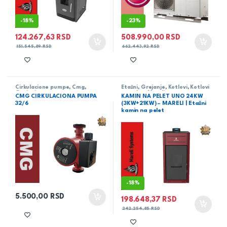
-
18%
-
23%
124.267,63
RSD
508.990,00
RSD
151.545,89
RSD
662.443,92
RSD
Cirkulacione pumpe
,
Cmg
,
Etažni
,
Grejanje
,
Kotlovi
,
Kotlovi
Grejanje
na pelet
,
Mareli
CMG CIRKULACIONA PUMPA
KAMIN NA PELET UNO 24KW
32/6
(3KW+21KW) – MARELI | Etažni
kamin na pelet
-
18%
5.500,00
RSD
198.648,37
RSD
242.254,85
RSD