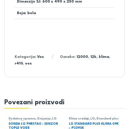
Dimenzije SJ: 600 x 490 x 250 mm
Boja: bela
Kategorija:
Vox
Oznake:
12000
,
12k
,
klima
,
r410
,
vox
Povezani proizvodi
Dodatna oprema
,
Grejanje
,
LG
Klima uređaji
,
LG
,
Standard plus
therma V
SONDA LG PHRSTA0 – SENZOR
LG STANDARD PLUS KLIMA 09K
TOPLE VODE
– PC09SK