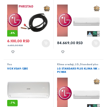
-
8%
6.100,00
RSD
84.669,00
RSD
6.650,00
RSD
Vox
Klima uređaji
,
LG
,
Standard plus
VOX VSA9-12BE
LG STANDARD PLUS KLIMA 18K –
PC18SK
-
7%