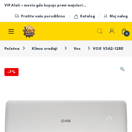
Skip to navigation
Skip to content
VIP Alati – mesto gde kupuju pravi majstori…
Pratite vašu porudžbinu
Katalog
Moj nalog
Open
0
Početna
Klima uređaji
Vox
VOX VSA2-12BE
-
7%