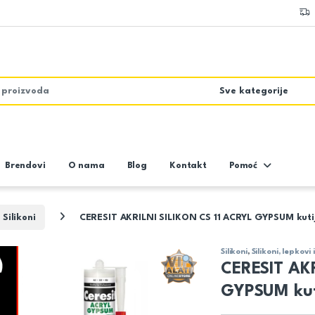
Brendovi
O nama
Blog
Kontakt
Pomoć
Silikoni
CERESIT AKRILNI SILIKON CS 11 ACRYL GYPSUM kuti
Silikoni
,
Silikoni, lepkovi
CERESIT AKR
GYPSUM kut