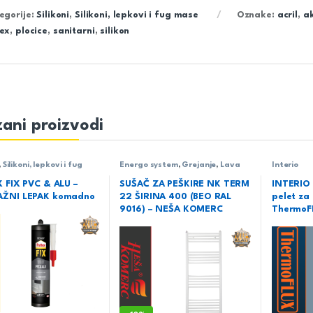
egorije:
Silikoni
,
Silikoni, lepkovi i fug mase
Oznake:
acril
,
ak
ex
,
plocice
,
sanitarni
,
silikon
ani proizvodi
,
Silikoni, lepkovi i fug
Energo system
,
Grejanje
,
Lava
Interio
elegant
,
Neša komerc
,
Nk term
22
,
Radijatori,sušači i oprema
,
 FIX PVC & ALU –
SUŠAČ ZA PEŠKIRE NK TERM
INTERIO 
Sušači peškira
ŽNI LEPAK komadno
22 ŠIRINA 400 (BEO RAL
pelet za
9016) – NEŠA KOMERC
ThermoF