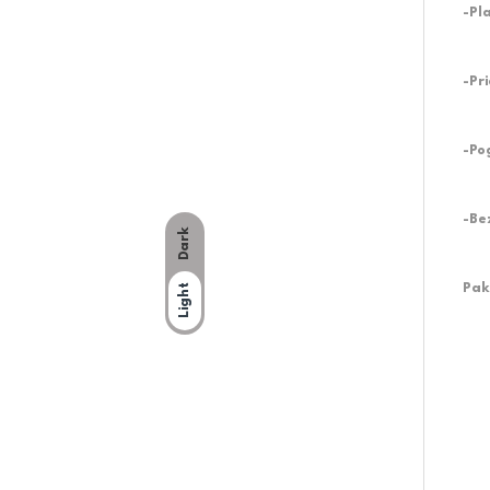
-Pl
-Pr
-Po
-Be
Dark
Pak
Light