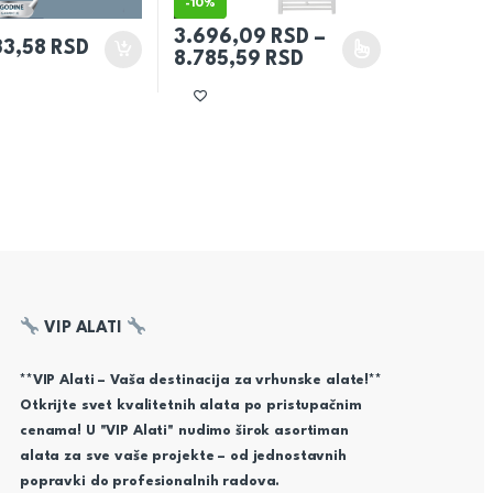
-
10%
3.696,09
RSD
–
33,58
RSD
 2.893,10 RSD do 6.660,04 RSD
Raspon cena: od 3
8.785,59
RSD
ogu biti izabrane na stranici proizvoda.
Ovaj proizvod ima više varijanti. Opcije mog
VIP ALATI
**VIP Alati – Vaša destinacija za vrhunske alate!**
Otkrijte svet kvalitetnih alata po pristupačnim
cenama! U "VIP Alati" nudimo širok asortiman
alata za sve vaše projekte – od jednostavnih
popravki do profesionalnih radova.