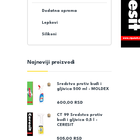
Dodatna oprema
Lepkovi
Silikoni
Najnoviji proizvodi
Sredstvo protiv buđi i
gljivica 500 ml - MOLDEX
600,00
RSD
CT 99 Sredstvo protiv
buđi i gljivica 0,5 l -
CERESIT
505,00
RSD