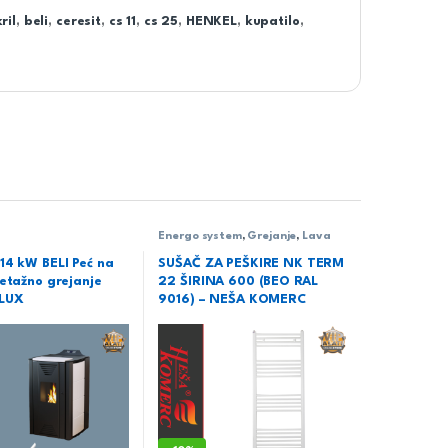
ril
,
beli
,
ceresit
,
cs 11
,
cs 25
,
HENKEL
,
kupatilo
,
Energo system
,
Grejanje
,
Lava
elegant
,
Neša komerc
,
Nk term
22
,
Radijatori,sušači i oprema
,
14 kW BELI Peć na
SUŠAČ ZA PEŠKIRE NK TERM
Sušači peškira
 etažno grejanje
22 ŠIRINA 600 (BEO RAL
LUX
9016) – NEŠA KOMERC