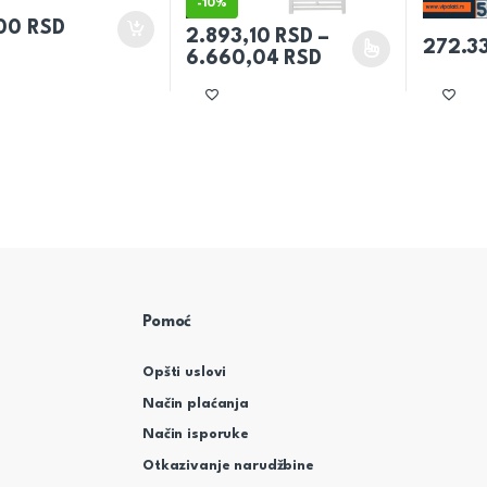
-
10%
,00
RSD
2.893,10
RSD
–
272.3
Raspon cena: od
6.660,04
RSD
Ovaj proizvod ima više varijanti. Opcije m
Pomoć
Opšti uslovi
Način plaćanja
Način isporuke
Otkazivanje narudžbine