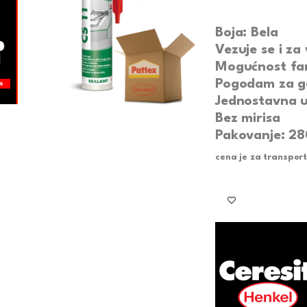
Boja: Bela
Vezuje se i za
Mogućnost fa
Pogodam za go
Jednostavna 
Bez mirisa
Pakovanje: 28
cena je za transpor