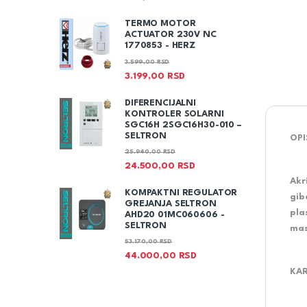
TERMO MOTOR
ACTUATOR 230V NC
1770853 - HERZ
3.599,00
RSD
3.199,00
RSD
DIFERENCIJALNI
KONTROLER SOLARNI
SGC16H 2SGC16H30-010 –
SELTRON
OPI
25.940,00
RSD
24.500,00
RSD
Akr
KOMPAKTNI REGULATOR
gib
GREJANJA SELTRON
pla
AHD20 01MC060606 -
SELTRON
mas
53.170,00
RSD
44.000,00
RSD
KAR