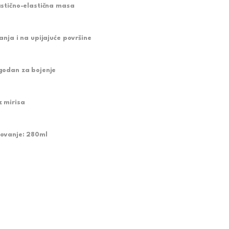
astično-elastična masa
ianja i na upijajuće površine
godan za bojenje
z mirisa
ovanje: 280ml