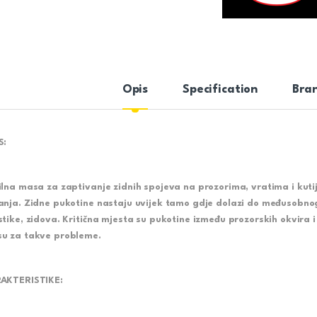
Opis
Specification
Bra
S:
ilna masa za zaptivanje zidnih spojeva na prozorima, vratima i kuti
anja. Zidne pukotine nastaju uvijek tamo gdje dolazi do međusobnog 
stike, zidova. Kritična mjesta su pukotine između prozorskih okvira 
u za takve probleme.
AKTERISTIKE: