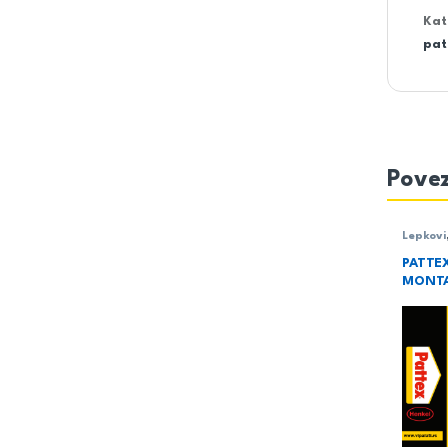
Kat
pat
Povez
Lepkovi
mase
PATTEX
MONTA