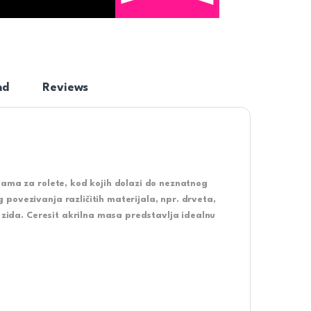
nd
Reviews
jama za rolete, kod kojih dolazi do neznatnog
povezivanja različitih materijala, npr. drveta,
i zida. Ceresit akrilna masa predstavlja idealnu