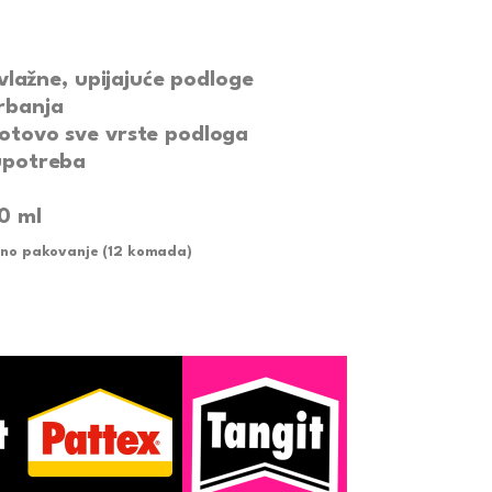
 vlažne, upijajuće podloge
rbanja
tovo sve vrste podloga
upotreba
0 ml
tno pakovanje (12 komada)