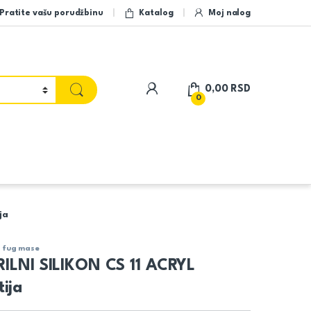
Pratite vašu porudžbinu
Katalog
Moj nalog
My Account
0,00
RSD
0
ja
 i fug mase
ILNI SILIKON CS 11 ACRYL
ija