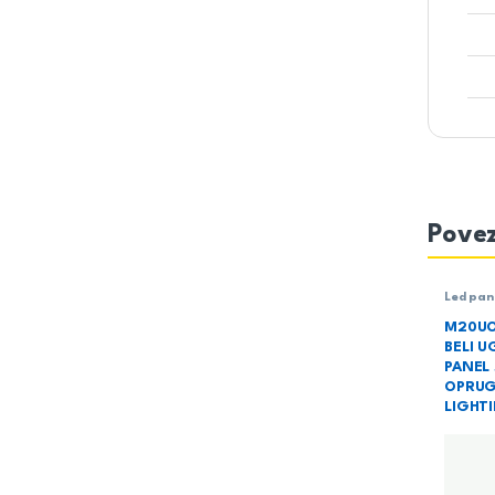
Povez
Led pan
Rasvet
M20UO
BELI U
PANEL 
OPRUG
LIGHT