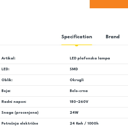
Specification
Brand
Artikal:
LED plafonska lampa
LED:
SMD
Oblik:
Okrugli
Boja:
Belo-crna
Radni napon:
180~260V
Snaga (procenjena)
24W
Potrošnja električne
24 Kwh / 1000h