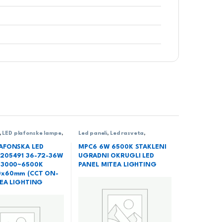
,
LED plafonske lampe
,
Led paneli
,
Led rasveta
,
ta
,
Rasveta
Rasveta
,
Ugradni LED paneli
AFONSKA LED
MPC6 6W 6500K STAKLENI
205491 36-72-36W
UGRADNI OKRUGLI LED
 3000~6500K
PANEL MITEA LIGHTING
0x60mm (CCT ON-
TEA LIGHTING