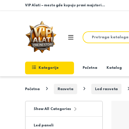
Skip to navigation
Skip to content
VIP Alati – mesto gde kupuju pravi majstori…
Search for:
Open
Kategorije
Početna
Katalog
Početna
Rasveta
Led rasveta
Show All Categories
Led paneli