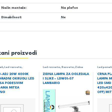
Način montaže:
Na plafon
Dimabilnost:
Ne
ani proizvodi
eli
,
Led rasveta
,
Led rasveta
,
Rasveta
,
Zidne
Led paneli
a
,
Ugradni LED paneli
lampe
Led rasve
-ADJ 20W 4000K
ZIDNA LAMPA ZA OGLEDALA
CRNA PL
GRADNI OKRUGLI LED
I SLIKE – LDW01-07
LAMPA M
SA PODESIVIM
LAMBARIO
LED SMD
AMA MITEA
420x42
ING
OFF) MI