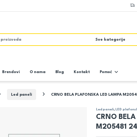
Brendovi
O nama
Blog
Kontakt
Pomoć
Led paneli
CRNO BELA PLAFONSKA LED LAMPA M2054
Led paneli
,
LED plafons
CRNO BELA
M205481 2