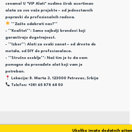
cenama! U "VIP Alati" nudimo širok asortiman
alata za sve vaše projekte – od jednostavnih
popravki do profesionalnih radova.
**Zašto odabrati nas?**
- **Kvalitet**: Samo najbolji brendovi koji
garantiraju dugotrajnost.
- **Izbor**: Alati za svaki zanat – od drveta do
metala, od DIY do profesionalaca.
- **Stručno osoblje**: Naš tim je tu da vam
pomogne da pronađete alat koji vam je
potreban.
Lokacija: 8. Marta 3, 123000 Petrovac, Srbija
Telefon: +381 65 878 68 50
Ukoliko imate dodatnih pitanja s