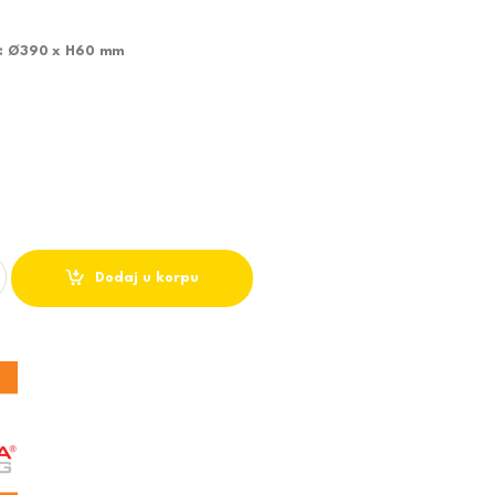
a: Ø390 x H60 mm
KA LED LAMPA M205481 24W SMD 6500K fi390 x h60mm quantity
Dodaj u korpu