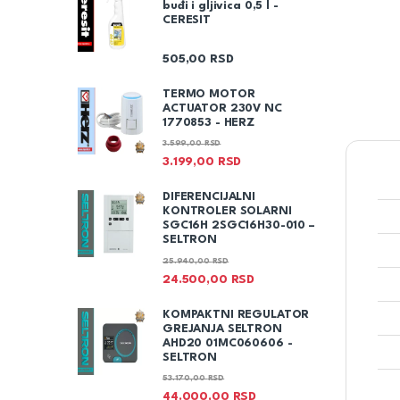
buđi i gljivica 0,5 l -
CERESIT
505,00
RSD
TERMO MOTOR
ACTUATOR 230V NC
1770853 - HERZ
3.599,00
RSD
3.199,00
RSD
DIFERENCIJALNI
KONTROLER SOLARNI
SGC16H 2SGC16H30-010 –
SELTRON
25.940,00
RSD
24.500,00
RSD
KOMPAKTNI REGULATOR
GREJANJA SELTRON
AHD20 01MC060606 -
SELTRON
53.170,00
RSD
44.000,00
RSD