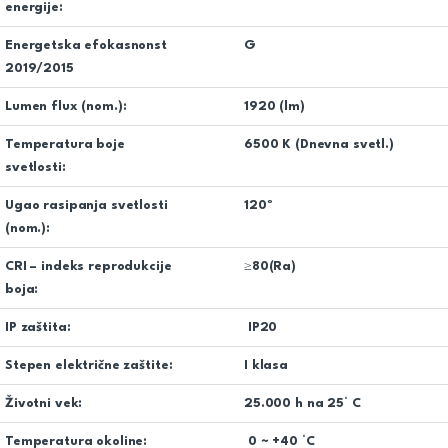
energije:
Energetska efokasnonst
G
2019/2015
Lumen flux (nom.):
1920 (lm)
Temperatura boje
6500 K (Dnevna svetl.)
svetlosti:
Ugao rasipanja svetlosti
120º
(nom.):
CRI – indeks reprodukcije
≥80(Ra)
boja:
IP zaštita:
IP20
Stepen električne zaštite:
I klasa
Životni vek:
25.000 h na 25° C
Temperatura okoline:
0 ~ +40 °C