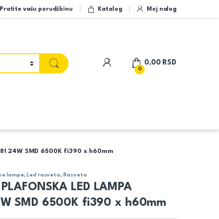
Pratite vašu porudžbinu
Katalog
Moj nalog
My Account
0,00
RSD
0
81 24W SMD 6500K fi390 x h60mm
ke lampe
,
Led rasveta
,
Rasveta
 PLAFONSKA LED LAMPA
4W SMD 6500K fi390 x h60mm