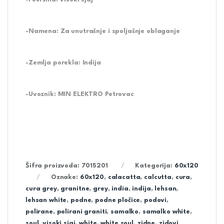
-Namena: Za unutrašnje i spoljašnje oblaganje
-Zemlja porekla: Indija
-Uvoznik: MIN ELEKTRO Petrovac
Šifra proizvoda:
7015201
Kategorija:
60x120
Oznake:
60x120
,
calacatta
,
calcutta
,
cura
,
cura grey
,
granitne
,
grey
,
india
,
indija
,
lehsan
,
lehsan white
,
podne
,
podne pločice
,
podovi
,
polirane
,
polirani graniti
,
samalko
,
samalko white
,
soul
,
visoki sjaj
,
white
,
white soul
,
zidne
,
zidovi