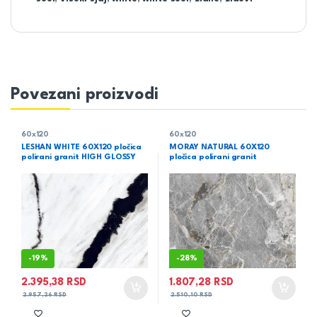
Povezani proizvodi
60x120
60x120
LESHAN WHITE 60X120 pločica
MORAY NATURAL 60X120
polirani granit HIGH GLOSSY
pločica polirani granit
-
19%
-
28%
2.395,38
RSD
1.807,28
RSD
2.957,26
RSD
2.510,10
RSD