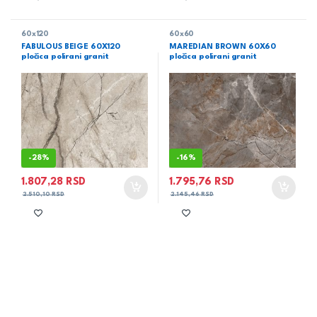
60x120
60x60
FABULOUS BEIGE 60X120
MAREDIAN BROWN 60X60
pločica polirani granit
pločica polirani granit
-
28%
-
16%
1.807,28
RSD
1.795,76
RSD
2.510,10
RSD
2.145,46
RSD