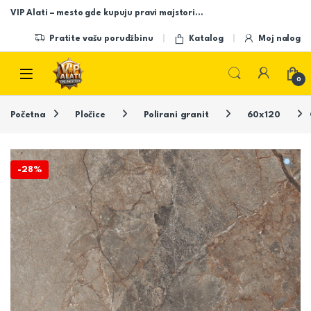
Skip to navigation
Skip to content
VIP Alati – mesto gde kupuju pravi majstori…
Pratite vašu porudžbinu
Katalog
Moj nalog
Open
0
Početna
Pločice
Polirani granit
60x120
-
28%