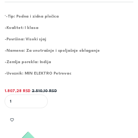
‘-Tip: Podna i zidna pločica
-Kvalitet: I klasa
-Površina: Visoki sjaj
-Namena: Za unutrašnje i spoljašnje oblaganje
-Zemlja porekla: Indija
-Uvoznik: MIN ELEKTRO Petrovac
1.807,28
RSD
2.510,10
RSD
CURA GREY 60X120 pločica polirani granit quantity