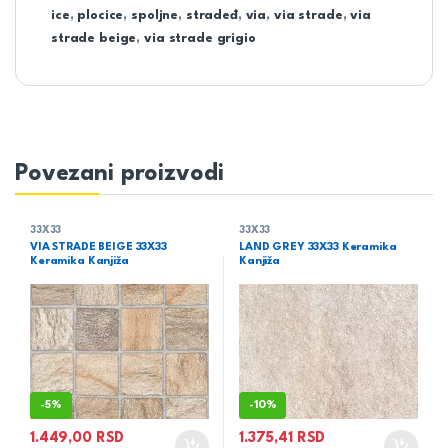
ice
,
plocice
,
spoljne
,
stradeđ
,
via
,
via strade
,
via
strade beige
,
via strade grigio
Povezani proizvodi
33X33
33X33
VIA STRADE BEIGE 33X33
LAND GREY 33X33 Keramika
Keramika Kanjiža
Kanjiža
-
5%
-
10%
1.449,00
RSD
1.375,41
RSD