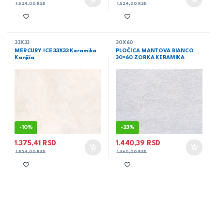
1.524,00
RSD
1.524,00
RSD
33X33
30X60
MERCURY ICE 33X33 Keramika
PLOČICA MANTOVA BIANCO
Kanjiža
30×60 ZORKA KERAMIKA
-
10%
-
23%
1.375,41
RSD
1.440,39
RSD
1.524,00
RSD
1.860,00
RSD