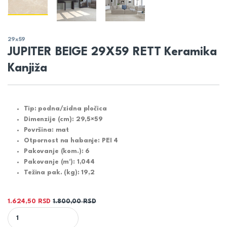
29x59
JUPITER BEIGE 29X59 RETT Keramika
Kanjiža
Tip:
podna/zidna pločica
Dimenzije (cm):
29,5×59
Površina:
mat
Otpornost na habanje:
PEI 4
Pakovanje (kom.):
6
Pakovanje (m²):
1,044
Težina pak. (kg):
19,2
1.624,50
RSD
1.800,00
RSD
JUPITER BEIGE 29X59 RETT Keramika Kanjiža quantity