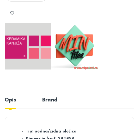
Opis
Brand
Tip:
podna/zidna pločica
Dimenzije (cm):
29,5×59