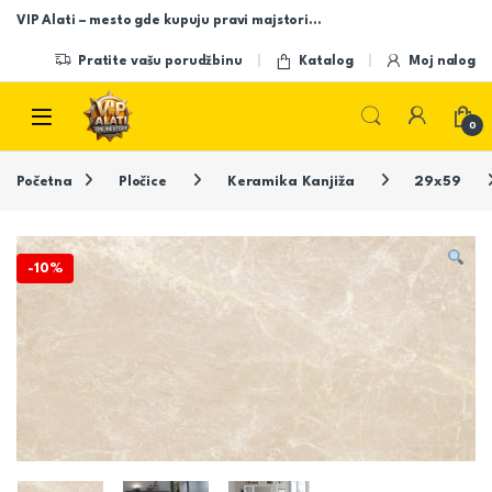
Skip to navigation
Skip to content
VIP Alati – mesto gde kupuju pravi majstori…
Pratite vašu porudžbinu
Katalog
Moj nalog
Open
0
Početna
Pločice
Keramika Kanjiža
29x59
-
10%