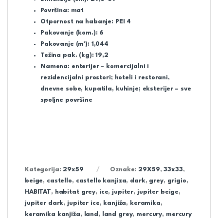
Površina:
mat
Otpornost na habanje:
PEI 4
Pakovanje (kom.):
6
Pakovanje (m²):
1,044
Težina pak. (kg):
19,2
Namena:
enterijer – komercijalni i
rezidencijalni prostori; hoteli i restorani,
dnevne sobe, kupatila, kuhinje; eksterijer – sve
spoljne površine
Kategorija:
29x59
Oznake:
29X59
,
33x33
,
beige
,
castello
,
castello kanjiza
,
dark
,
grey
,
grigio
,
HABITAT
,
habitat grey
,
ice
,
jupiter
,
jupiter beige
,
jupiter dark
,
jupiter ice
,
kanjiža
,
keramika
,
keramika kanjiža
,
land
,
land grey
,
mercury
,
mercury