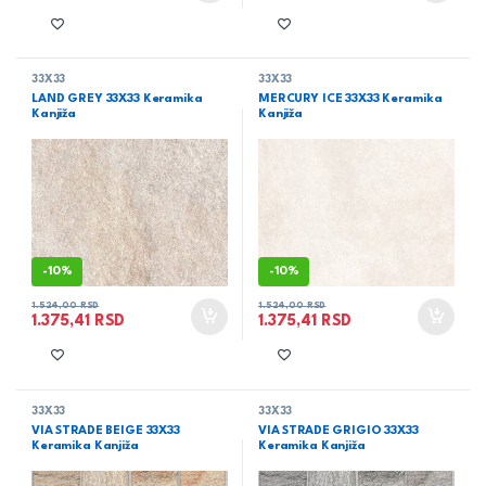
33X33
33X33
LAND GREY 33X33 Keramika
MERCURY ICE 33X33 Keramika
Kanjiža
Kanjiža
-
10%
-
10%
1.524,00
RSD
1.524,00
RSD
1.375,41
RSD
1.375,41
RSD
33X33
33X33
VIA STRADE BEIGE 33X33
VIA STRADE GRIGIO 33X33
Keramika Kanjiža
Keramika Kanjiža