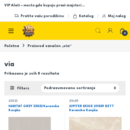
Skip to navigation
Skip to content
VIP Alati – mesto gde kupuju pravi majstori…
Pratite vašu porudžbinu
Katalog
Moj nalog
Open
0
Početna
Proizvod označen „via“
via
Prikazano je svih 8 rezultata
Filters
33X33
29x59
HABITAT GREY 33X33 Keramika
JUPITER BEIGE 29X59 RETT
Kanjiža
Keramika Kanjiža