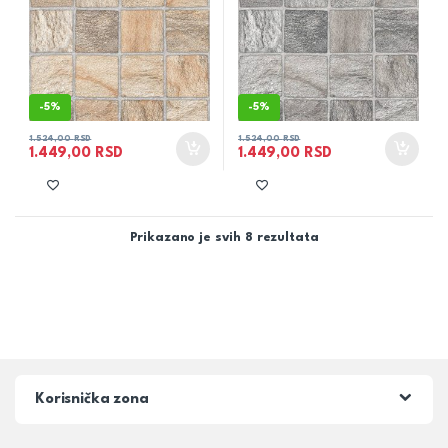
-
5%
-
5%
1.524,00
RSD
1.524,00
RSD
1.449,00
RSD
1.449,00
RSD
Prikazano je svih 8 rezultata
Korisnička zona