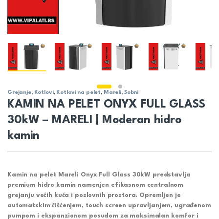
Grejanje
,
Kotlovi
,
Kotlovi na pelet
,
Mareli
,
Sobni
KAMIN NA PELET ONYX FULL GLASS
30kW – MARELI | Moderan hidro
kamin
Kamin na pelet Mareli Onyx Full Glass 30kW predstavlja
premium hidro kamin namenjen efikasnom centralnom
grejanju većih kuća i poslovnih prostora. Opremljen je
automatskim čišćenjem, touch screen upravljanjem, ugrađenom
pumpom i ekspanzionom posudom za maksimalan komfor i