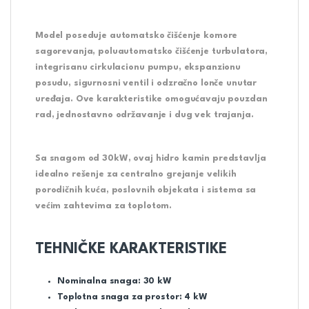
Model poseduje
automatsko čišćenje komore
sagorevanja
, poluautomatsko čišćenje turbulatora,
integrisanu cirkulacionu pumpu, ekspanzionu
posudu, sigurnosni ventil i odzračno lonče unutar
uređaja. Ove karakteristike omogućavaju pouzdan
rad, jednostavno održavanje i dug vek trajanja.
Sa snagom od
30kW
, ovaj hidro kamin predstavlja
idealno rešenje za centralno grejanje velikih
porodičnih kuća, poslovnih objekata i sistema sa
većim zahtevima za toplotom.
TEHNIČKE KARAKTERISTIKE
Nominalna snaga: 30 kW
Toplotna snaga za prostor: 4 kW