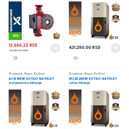
-
15%
12.656,22
RSD
431.250,00
RSD
14.889,67
RSD
Grejanje
,
Kepo
,
Kotlovi
Grejanje
,
Kepo
,
Kotlovi
AC15 15KW KOTAO NA PELET
MC25 25KW KOTAO NA PELET
automatsko čišćenje
ručno čišćenje