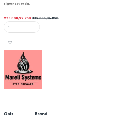
sigurnost rada.
278.008,99
RSD
339.035,36
RSD
KAMIN NA PELET ONYX FULL GLASS 30kW - MARELI | Moderan hidr
Opis
Brand