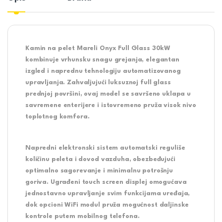
Kamin na pelet Mareli Onyx Full Glass 30kW
kombinuje vrhunsku snagu grejanja, elegantan
izgled i naprednu tehnologiju automatizovanog
upravljanja. Zahvaljujući luksuznoj full glass
prednjoj površini, ovaj model se savršeno uklapa u
savremene enterijere i istovremeno pruža visok nivo
toplotnog komfora.
Napredni elektronski sistem automatski reguliše
količinu peleta i dovod vazduha, obezbeđujući
optimalno sagorevanje i minimalnu potrošnju
goriva. Ugrađeni touch screen displej omogućava
jednostavno upravljanje svim funkcijama uređaja,
dok opcioni WiFi modul pruža mogućnost daljinske
kontrole putem mobilnog telefona.