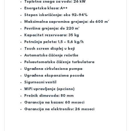
Toplotna snaga za vodu: 26 kW
Energetska klasa: A++
Stepen iskorišćenja: oko 92–94%
Maksimalna zapremina grejanja: do 600 m³
Površina grejanja: do 220 m²
Kapacitet rezervoara: 35 kg
Potrošnja peleta: 1,5 – 5,6 kg/h
Touch screen displej u boji
Automatsko čišćenje rešetke
Poluautomatsko čišćenje turbulatora
Ugrađena cirkulaciona pumpa
Ugrađena ekspanziona posuda
Sigurnosni ventil
WiFi upravljanje (opciono)
Prečnik dimovoda: 80 mm
Garancija na kazan: 60 meseci
Garancija na elektroniku: 26 meseci