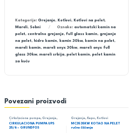
Kategorije:
Grejanje
,
Kotlovi
,
Kotlovi na pelet
,
Mareli
,
Sobni
Oznake:
automatski kamin na
pelet
,
centralno grejanje
,
full glass kamin
,
grejanje
na pelet
,
hidro kamin
,
kamin 30kw
,
kamin na pelet
,
mareli kamin
,
mareli onyx 30kw
,
mareli onyx full
glass 30kw
,
mareli srbija
,
pelet kamin
,
pelet kamin
za kuću
Povezani proizvodi
Cirkulacione pumpe
,
Grejanje
,
Grejanje
,
Kepo
,
Kotlovi
Grunfos
CIRKULACIONA PUMPA UPS
MC35 35KW KOTAO NA PELET
25/6 – GRUNDFOS
ručno čišćenje