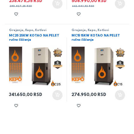
238.478,35
RSD
508.990,00
RSD
290.827,25
RSD
662.443,92
RSD
Grejanje
,
Kepo
,
Kotlovi
Grejanje
,
Kepo
,
Kotlovi
MC25 25KW KOTAO NA PELET
MC15 15KW KOTAO NA PELET
ručno čišćenje
ručno čišćenje
341.650,00
RSD
274.950,00
RSD