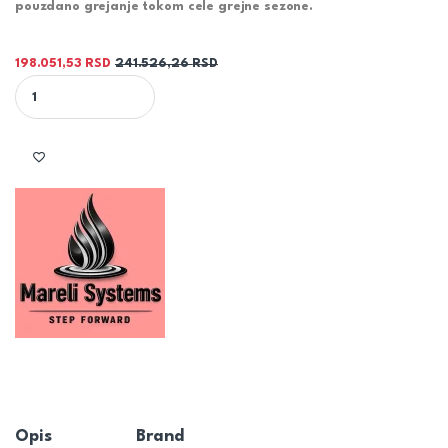
pouzdano grejanje tokom cele grejne sezone.
198.051,53
RSD
241.526,26
RSD
KOTAO NA PELET DUO 13KW - MARELI | Kotao za centralno grejanj
Opis
Brand