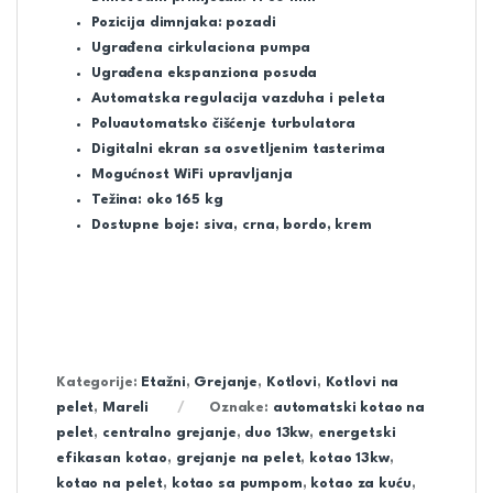
Pozicija dimnjaka: pozadi
Ugrađena cirkulaciona pumpa
Ugrađena ekspanziona posuda
Automatska regulacija vazduha i peleta
Poluautomatsko čišćenje turbulatora
Digitalni ekran sa osvetljenim tasterima
Mogućnost WiFi upravljanja
Težina: oko 165 kg
Dostupne boje: siva, crna, bordo, krem
Kategorije:
Etažni
,
Grejanje
,
Kotlovi
,
Kotlovi na
pelet
,
Mareli
Oznake:
automatski kotao na
pelet
,
centralno grejanje
,
duo 13kw
,
energetski
efikasan kotao
,
grejanje na pelet
,
kotao 13kw
,
kotao na pelet
,
kotao sa pumpom
,
kotao za kuću
,