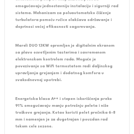
omogućavaju jednostavniju instalaciju i sigurniji rad
sistema. Mehanizam za poluautomatsko čišćenje
turbulatora pomoću ručice olakšava održavanje i
doprinosi većoj efikasnosti sagorevanja.
Mareli DUO 13KW opremljen je digitalnim ekranom
sa plavo osvetljenim tasterima i savremenom
elektronskom kontrolom rada. Moguće je
povezivanje sa WiFi termostatom radi daljinskog
upravljanja grejanjem i dodatnog komfora u
svakodnevnoj upotrebi.
Energetska klasa A++ i stepen iskorišćenja preko
91% omogućavaju manju potrošnju peleta i niže
troškove grejanja. Kotao koristi pelet prečnika 6-8
mm i namenjen je za dugotrajan i pouzdan rad
tokom cele sezone.