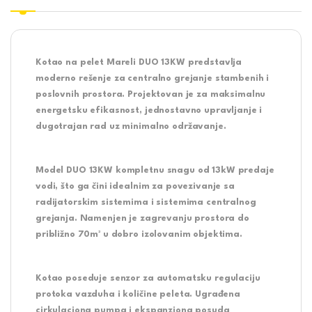
Kotao na pelet Mareli DUO 13KW predstavlja
moderno rešenje za centralno grejanje stambenih i
poslovnih prostora. Projektovan je za maksimalnu
energetsku efikasnost, jednostavno upravljanje i
dugotrajan rad uz minimalno održavanje.
Model DUO 13KW kompletnu snagu od 13kW predaje
vodi, što ga čini idealnim za povezivanje sa
radijatorskim sistemima i sistemima centralnog
grejanja. Namenjen je zagrevanju prostora do
približno 70m² u dobro izolovanim objektima.
Kotao poseduje senzor za automatsku regulaciju
protoka vazduha i količine peleta. Ugrađena
cirkulaciona pumpa i ekspanziona posuda