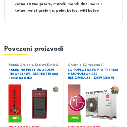
kotao za radijatore
,
mareli
,
mareli duo
,
mareli
kotao
,
pelet grejanje
,
pelet kotao
,
wifi kotao
Povezani proizvodi
Etažni
,
Grejanje
,
Kotlovi
,
Kotlovi
Grejanje
,
LG therma V
,
na pelet
,
Mareli
Monoblok
,
Toplotne pumpe
KAMIN NA PELET UNO 30KW
LG TOPLOTNA PUMPA THERMA
(4KW+26KW) – MARELI | Etažni
V MONOBLOK R32
kamin na pelet
HM123MR.U34 – 12KW (380 V)
-
18%
-
23%