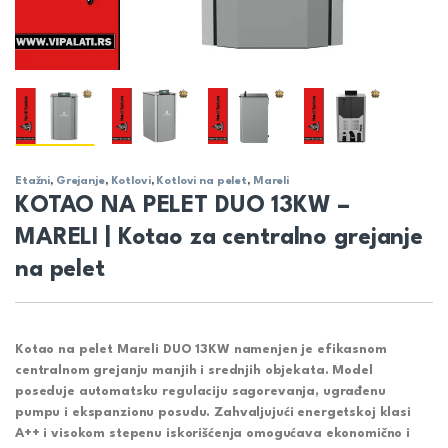
Etažni
,
Grejanje
,
Kotlovi
,
Kotlovi na pelet
,
Mareli
KOTAO NA PELET DUO 13KW –
MARELI | Kotao za centralno grejanje
na pelet
Kotao na pelet Mareli DUO 13KW namenjen je efikasnom
centralnom grejanju manjih i srednjih objekata. Model
poseduje automatsku regulaciju sagorevanja, ugrađenu
pumpu i ekspanzionu posudu. Zahvaljujući energetskoj klasi
A++ i visokom stepenu iskorišćenja omogućava ekonomično i