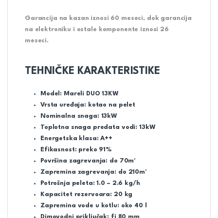
Garancija na kazan iznosi 60 meseci, dok garancija
na elektroniku i ostale komponente iznosi 26
meseci.
TEHNIČKE KARAKTERISTIKE
Model: Mareli DUO 13KW
Vrsta uređaja: kotao na pelet
Nominalna snaga: 13kW
Toplotna snaga predata vodi: 13kW
Energetska klasa: A++
Efikasnost: preko 91%
Površina zagrevanja: do 70m²
Zapremina zagrevanja: do 210m³
Potrošnja peleta: 1.0 – 2.6 kg/h
Kapacitet rezervoara: 20 kg
Zapremina vode u kotlu: oko 40 l
Dimovodni priključak: fi 80 mm