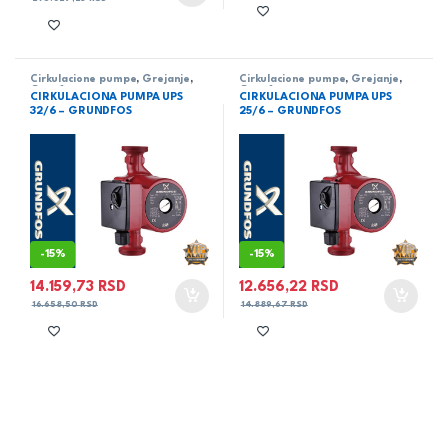
Cirkulacione pumpe
,
Grejanje
,
Cirkulacione pumpe
,
Grejanje
,
Grunfos
Grunfos
CIRKULACIONA PUMPA UPS
CIRKULACIONA PUMPA UPS
32/6 – GRUNDFOS
25/6 – GRUNDFOS
-
15%
-
15%
14.159,73
RSD
12.656,22
RSD
16.658,50
RSD
14.889,67
RSD