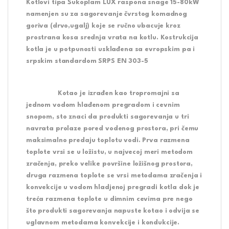
Kotlovi tipa Šukoplam LUX raspona snage 15-80kW
namenjen su za sagorevanje čvrstog komadnog
goriva (drvo,ugalj) koje se ručno ubacuje kroz
prostrana kosa srednja vrata na kotlu. Kostrukcija
kotla je u potpunosti usklađena sa evropskim pa i
srpskim standardom SRPS EN 303-5
Kotao je izrađen kao tropromajni sa
jednom vodom hlađenom pregradom i cevnim
snopom, sto znaci da produkti sagorevanja u tri
navrata prolaze pored vodenog prostora, pri čemu
maksimalno predaju toplotu vodi. Prva razmena
toplote vrsi se u ložistu, u najvecoj meri metodom
zračenja, preko velike površine ložišnog prostora,
druga razmena toplote se vrsi metodama zračenja i
konvekcije u vodom hladjenoj pregradi kotla dok je
treća razmena toplote u dimnim cevima pre nego
što produkti sagorevanja napuste kotao i odvija se
uglavnom metodama konvekcije i kondukcije.