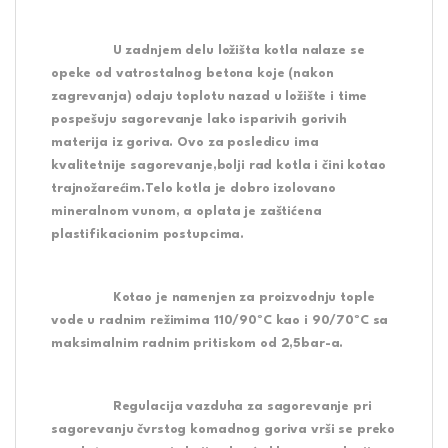
U zadnjem delu ložišta kotla nalaze se
opeke od vatrostalnog betona koje (nakon
zagrevanja) odaju toplotu nazad u ložište i time
pospešuju sagorevanje lako isparivih gorivih
materija iz goriva. Ovo za posledicu ima
kvalitetnije sagorevanje,bolji rad kotla i čini kotao
trajnožarećim.Telo kotla je dobro izolovano
mineralnom vunom, a oplata je zaštićena
plastifikacionim postupcima.
Kotao je namenjen za proizvodnju tople
vode u radnim režimima 110/90ºC kao i 90/70ºC sa
maksimalnim radnim pritiskom od 2,5bar-a.
Regulacija vazduha za sagorevanje pri
sagorevanju čvrstog komadnog goriva vrši se preko