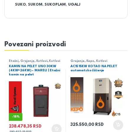
SUKO
,
SUKOM
,
SUKOPLAM
,
UGALJ
Povezani proizvodi
Etažni
,
Grejanje
,
Kotlovi
,
Kotlovi
Grejanje
,
Kepo
,
Kotlovi
na pelet
,
Mareli
KAMIN NA PELET UNO 30KW
AC15 15KW KOTAO NA PELET
(4KW+26KW) – MARELI | Etažni
automatsko čišćenje
kamin na pelet
-
18%
325.550,00
RSD
238.478,35
RSD
290.827,25
RSD