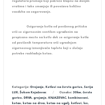
regulatora promaje koji pokreće klapnu na donjim
vratima i tako smanjuje ili povećava količinu
vazduha za sagorevanje.
Osiguranje kotla od povišenog pritiska
vrši se sigurnosnim ventilom ugrađenim na
propisano mesto na kotlu dok se osiguranje kotla
od povišenih temperatura vrši ugradnjom
sigurnosnog izmenjivača toplote koji u slučaju
potrebe rashlađuje kotao.
Kategorije:
Grejanje
,
Kotlovi na čvrsto gorivo
,
Serija
LUX
,
Šukom Knjaževac
Oznake:
30kw
,
čvrsto
gorivo
,
DRVA
,
grejanje
,
KNJAZEVAC
,
kombinovani
,
kotao
,
kotao na drva
,
kotao na ugalj
,
kotlovi
,
lux
,