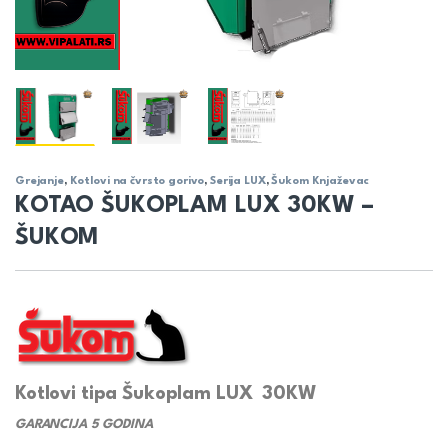
Grejanje
,
Kotlovi na čvrsto gorivo
,
Serija LUX
,
Šukom Knjaževac
KOTAO ŠUKOPLAM LUX 30KW –
ŠUKOM
Kotlovi tipa Šukoplam LUX 30KW
GARANCIJA 5 GODINA