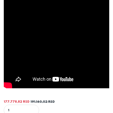
177.778,82
RSD
191.160,02
RSD
KOTAO ŠUKOPLAM LUX 30KW - ŠUKOM quantity