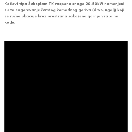
Kotlovi tipa Šukoplam TK raspona snage 20-50kW namenjeni
su za sagorevanje čvrstog komadnog goriva (drvo, ugalj) koji
se ručno ubacuje kroz prostrana zakošena gornja vrata na
kotlu.