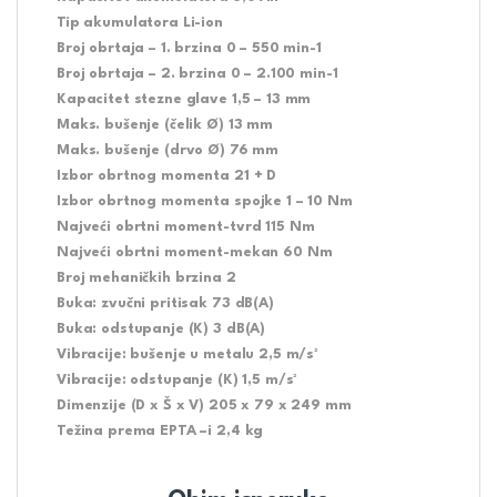
Tip akumulatora Li-ion
Broj obrtaja – 1. brzina 0 – 550 min-1
Broj obrtaja – 2. brzina 0 – 2.100 min-1
Kapacitet stezne glave 1,5 – 13 mm
Maks. bušenje (čelik Ø) 13 mm
Maks. bušenje (drvo Ø) 76 mm
Izbor obrtnog momenta 21 + D
Izbor obrtnog momenta spojke 1 – 10 Nm
Najveći obrtni moment-tvrd 115 Nm
Najveći obrtni moment-mekan 60 Nm
Broj mehaničkih brzina 2
Buka: zvučni pritisak 73 dB(A)
Buka: odstupanje (K) 3 dB(A)
Vibracije: bušenje u metalu 2,5 m/s²
Vibracije: odstupanje (K) 1,5 m/s²
Dimenzije (D x Š x V) 205 x 79 x 249 mm
Težina prema EPTA –i 2,4 kg