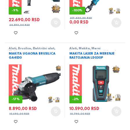
-
9%
-
100%
217.490,00
RSD
22.690,00
RSD
0,00
RSD
24.890,00
RSD
Alati
,
Brusilice
,
Električni alat
,
Alati
,
Makita
,
Merni
Makita
instrumenti,detektori i laseri
MAKITA UGAONA BRUSILICA
MAKITA LASER ZA MERENJE
GA4530
RASTOJANJA LD030P
-
17%
-
2%
8.890,00
RSD
10.590,00
RSD
10.690,00
RSD
10.790,00
RSD