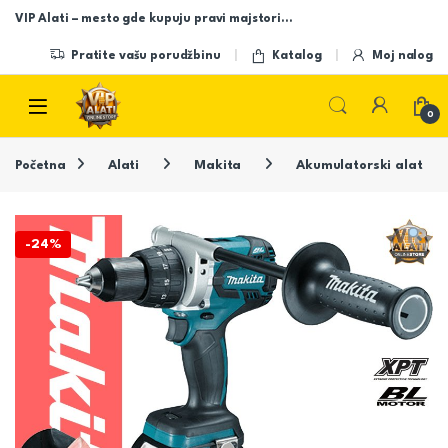
Skip to navigation
Skip to content
VIP Alati – mesto gde kupuju pravi majstori…
Pratite vašu porudžbinu
Katalog
Moj nalog
Open
0
Početna
Alati
Makita
Akumulatorski alat
-
24%