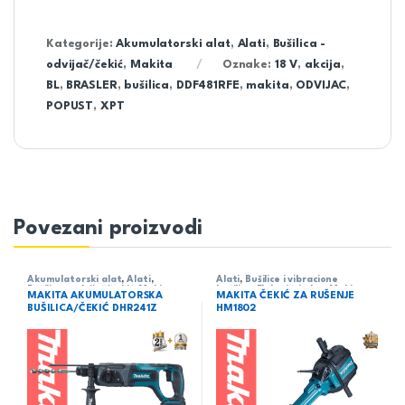
Kategorije:
Akumulatorski alat
,
Alati
,
Bušilica -
odvijač/čekić
,
Makita
Oznake:
18 V
,
akcija
,
BL
,
BRASLER
,
bušilica
,
DDF481RFE
,
makita
,
ODVIJAC
,
POPUST
,
XPT
Povezani proizvodi
Akumulatorski alat
,
Alati
,
Alati
,
Bušilice i vibracione
Bušilica - odvijač/čekić
,
Makita
bušilice
,
Električni alat
,
Makita
MAKITA AKUMULATORSKA
MAKITA ČEKIĆ ZA RUŠENJE
BUŠILICA/ČEKIĆ DHR241Z
HM1802