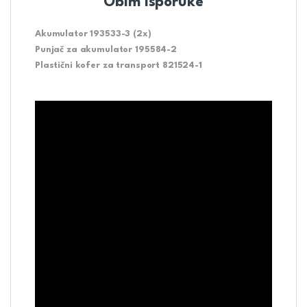
Obim isporuke
Akumulator 193533-3 (2x)
Punjač za akumulator 195584-2
Plastični kofer za transport 821524-1