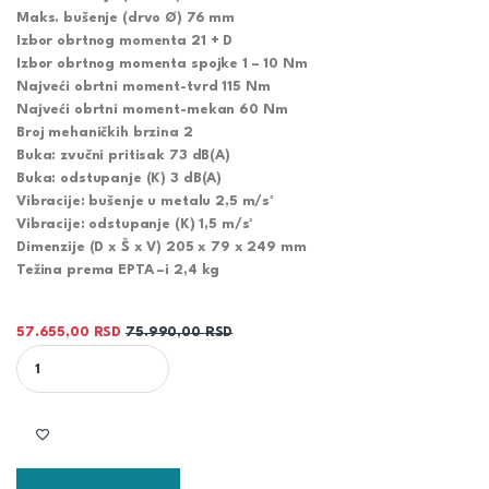
Maks. bušenje (drvo Ø) 76 mm
Izbor obrtnog momenta 21 + D
Izbor obrtnog momenta spojke 1 – 10 Nm
Najveći obrtni moment-tvrd 115 Nm
Najveći obrtni moment-mekan 60 Nm
Broj mehaničkih brzina 2
Buka: zvučni pritisak 73 dB(A)
Buka: odstupanje (K) 3 dB(A)
Vibracije: bušenje u metalu 2,5 m/s²
Vibracije: odstupanje (K) 1,5 m/s²
Dimenzije (D x Š x V) 205 x 79 x 249 mm
Težina prema EPTA –i 2,4 kg
57.655,00
RSD
75.990,00
RSD
MAKITA AKUMULATORSKA BUŠILICA - ODVIJAČ DDF481RFE quantity