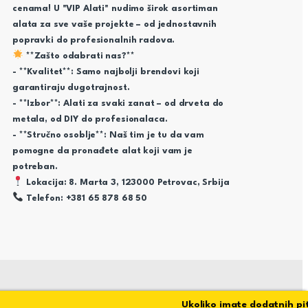
cenama! U "VIP Alati" nudimo širok asortiman
alata za sve vaše projekte – od jednostavnih
popravki do profesionalnih radova.
**Zašto odabrati nas?**
- **Kvalitet**: Samo najbolji brendovi koji
garantiraju dugotrajnost.
- **Izbor**: Alati za svaki zanat – od drveta do
metala, od DIY do profesionalaca.
- **Stručno osoblje**: Naš tim je tu da vam
pomogne da pronađete alat koji vam je
potreban.
Lokacija: 8. Marta 3, 123000 Petrovac, Srbija
Telefon: +381 65 878 68 50
Ukoliko imate dodatnih pitanj