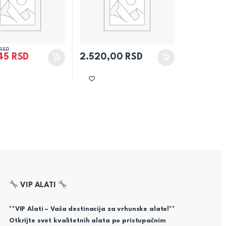
RSD
,45
RSD
2.520,00
RSD
VIP ALATI
**VIP Alati – Vaša destinacija za vrhunske alate!**
Otkrijte svet kvalitetnih alata po pristupačnim