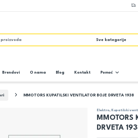
Brendovi
O nama
Blog
Kontakt
Pomoć
ori
MMOTORS KUPATILSKI VENTILATOR BOJE DRVETA 1938
Elektro
,
Kupatilski vent
MMOTORS K
DRVETA 193