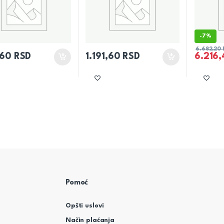
-
7%
6.682,20
1,60
RSD
1.191,60
RSD
6.216
Pomoć
Opšti uslovi
Način plaćanja