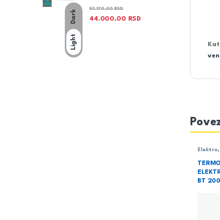
53.170,00
RSD
Dark
44.000,00
RSD
Light
Kat
ven
Povez
Elektro
TERM
ELEKT
BT 20