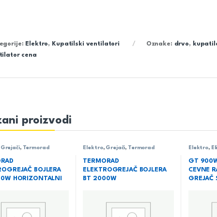
egorije:
Elektro
,
Kupatilski ventilatori
Oznake:
drvo
,
kupatil
tilator cena
ani proizvodi
,
Grejači
,
Termorad
Elektro
,
Grejači
,
Termorad
Elektro
,
El
ORAD
TERMORAD
GT 900W
ROGREJAČ BOJLERA
ELEKTROGREJAČ BOJLERA
CEVNE R
00W HORIZONTALNI
BT 2000W
GREJAČ 