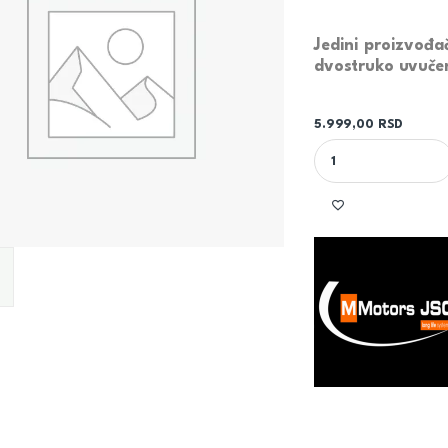
Jedini proizvođač
dvostruko uvuče
5.999,00
RSD
MMOTORS KUPATILSK