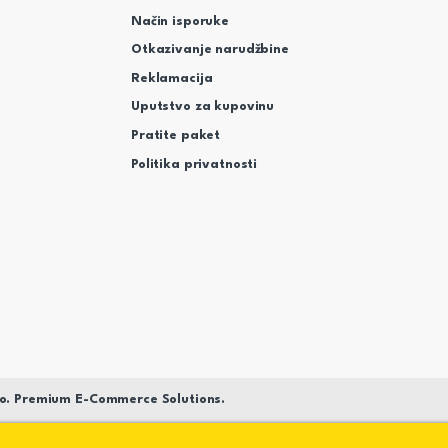
Način isporuke
Otkazivanje narudžbine
Reklamacija
Uputstvo za kupovinu
Pratite paket
Politika privatnosti
o. Premium E-Commerce Solutions.