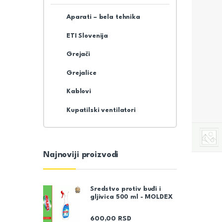
Aparati – bela tehnika
ETI Slovenija
Grejači
Grejalice
Kablovi
Kupatilski ventilatori
Najnoviji proizvodi
Sredstvo protiv buđi i
gljivica 500 ml - MOLDEX
600,00
RSD