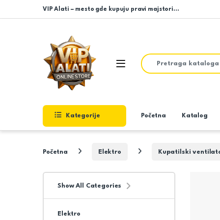
Skip to navigation
Skip to content
VIP Alati – mesto gde kupuju pravi majstori…
Search for:
Open
Kategorije
Početna
Katalog
Početna
Elektro
Kupatilski ventilat
Show All Categories
Elektro