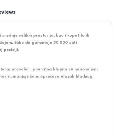
eviews
 srednje velikih prostorija, kao i kupatila ili
ežajem, tako da garantuje 30.000 sati
 poziciji.
latora, propeler i povratna klapna su napravljeni
rotok i umanjuje šum. Sprečava ulazak hladnog