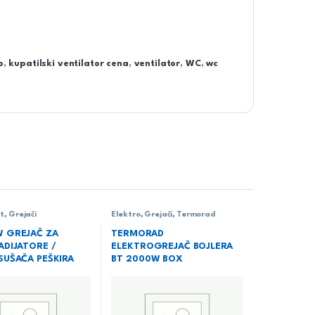
o
,
kupatilski ventilator cena
,
ventilator
,
WC
,
wc
it
,
Grejači
Elektro
,
Grejači
,
Termorad
 GREJAČ ZA
TERMORAD
ADIJATORE /
ELEKTROGREJAČ BOJLERA
SUŠAČA PEŠKIRA
BT 2000W BOX