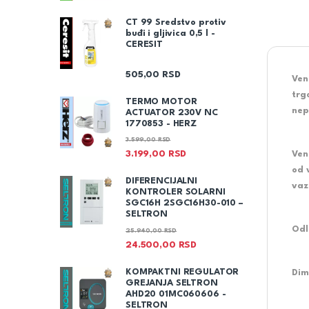
CT 99 Sredstvo protiv
buđi i gljivica 0,5 l -
CERESIT
505,00
RSD
Vent
trg
TERMO MOTOR
nep
ACTUATOR 230V NC
1770853 - HERZ
3.599,00
RSD
Ven
3.199,00
RSD
od 
DIFERENCIJALNI
vaz
KONTROLER SOLARNI
SGC16H 2SGC16H30-010 –
SELTRON
Odl
25.940,00
RSD
24.500,00
RSD
KOMPAKTNI REGULATOR
Dim
GREJANJA SELTRON
AHD20 01MC060606 -
SELTRON