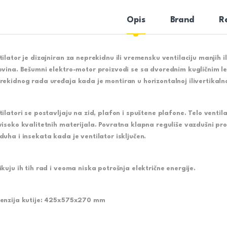
Opis
Brand
R
ilator je dizajniran za neprekidnu ili vremensku ventilaciju manjih ili
ovina. Bešumni elektro-motor proizvodi se sa dvorednim kugličnim l
rekidnog rada uređaja kada je montiran u horizontalnoj ilivertikalnoj
tilatori se postavljaju na zid, plafon i spuštene plafone. Telo venti
visoko kvalitetnih materijala. Povratna klapna reguliše vazdušni p
duha i insekata kada je ventilator isključen.
ikuju ih tih rad i veoma niska potrošnja električne energije.
enzija kutije: 425x575x270 mm