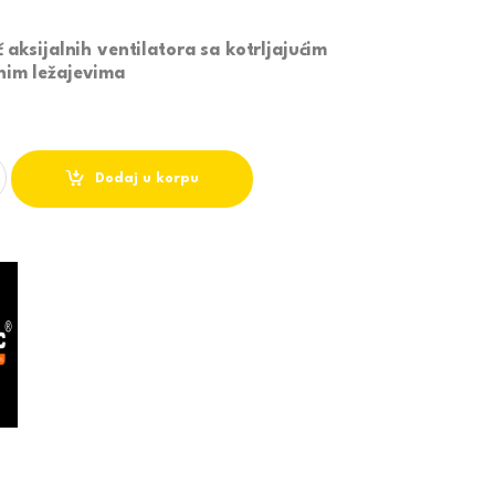
 aksijalnih ventilatora sa kotrljajućim
nim ležajevima
I VENTILATOR BOJE DRVETA 1938 quantity
Dodaj u korpu