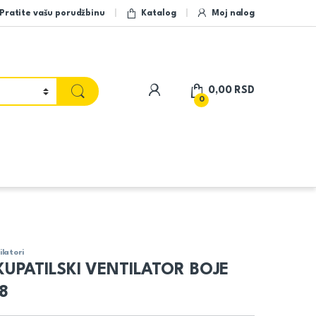
Pratite vašu porudžbinu
Katalog
Moj nalog
My Account
0,00
RSD
0
ilatori
UPATILSKI VENTILATOR BOJE
8