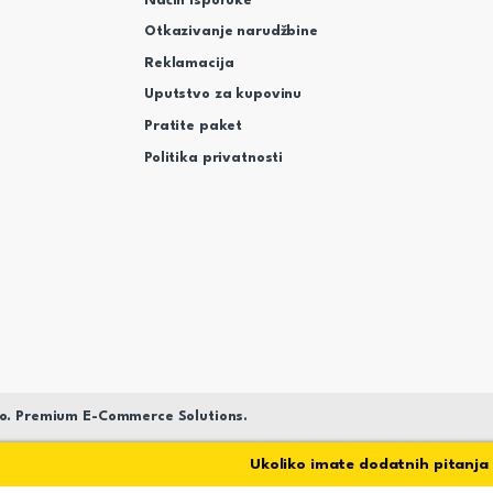
Način isporuke
Otkazivanje narudžbine
Reklamacija
Uputstvo za kupovinu
Pratite paket
Politika privatnosti
o. Premium E-Commerce Solutions.
Ukoliko imate dodatnih pitanja sto