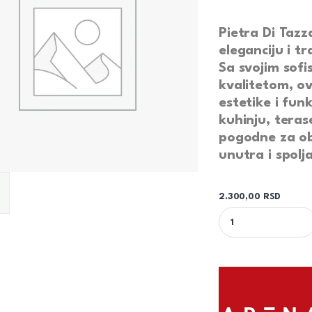
Pietra Di Tazz
eleganciju i tr
Sa svojim sofi
kvalitetom, ov
estetike i funk
kuhinju, teras
pogodne za obl
unutra i spolja
2.300,00
RSD
PIETRA DI TAZZA GR