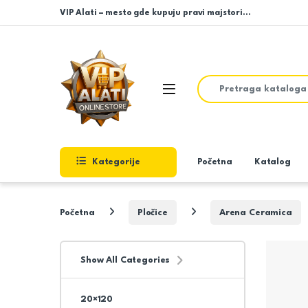
Skip to navigation
Skip to content
VIP Alati – mesto gde kupuju pravi majstori…
Search for:
Open
Kategorije
Početna
Katalog
Početna
Pločice
Arena Ceramica
Show All Categories
20×120