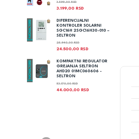
3.599,00
RSD
3.199,00
RSD
DIFERENCIJALNI
KONTROLER SOLARNI
SGC16H 2SGC16H30-010 –
SELTRON
25.940,00
RSD
24.500,00
RSD
KOMPAKTNI REGULATOR
GREJANJA SELTRON
AHD20 01MC060606 -
SELTRON
53.170,00
RSD
44.000,00
RSD