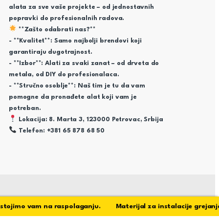
alata za sve vaše projekte – od jednostavnih
popravki do profesionalnih radova.
**Zašto odabrati nas?**
- **Kvalitet**: Samo najbolji brendovi koji
garantiraju dugotrajnost.
- **Izbor**: Alati za svaki zanat – od drveta do
metala, od DIY do profesionalaca.
- **Stručno osoblje**: Naš tim je tu da vam
pomogne da pronađete alat koji vam je
potreban.
Lokacija: 8. Marta 3, 123000 Petrovac, Srbija
Telefon: +381 65 878 68 50
jimo vam na raspolaganju. Materijal za instalacije grejanja, vo