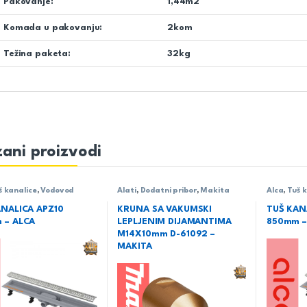
Pakovanje:
1,44m2
Komada u pakovanju:
2kom
Težina paketa:
32kg
ani proizvodi
š kanalice
,
Vodovod
Alati
,
Dodatni pribor
,
Makita
Alca
,
Tuš 
ANALICA APZ10
KRUNA SA VAKUMSKI
TUŠ KAN
 – ALCA
LEPLJENIM DIJAMANTIMA
850mm –
M14X10mm D-61092 –
MAKITA