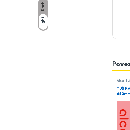
Dark
Light
Povez
Alca
,
Tu
TUŠ K
650mm