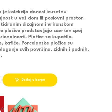
a
je kolekcija donosi izuzetnu
ajnost u vaš dom ili poslovni prostor.
sticiranim dizajnom i vrhunskom
e pločice predstavljaju savršen spoj
cionalnosti. Pločice za kupatilo,
e, kafiće. Porcelanske pločice su
aganje svih površina, zidnih i podnih,
.
IGIO CHIARO 60 X 120 ARENA CERAMICHE quantity
Dodaj u korpu