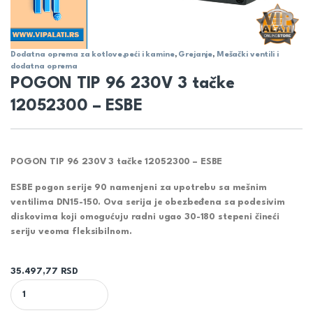
Dodatna oprema za kotlove,peći i kamine
,
Grejanje
,
Mešački ventili i
dodatna oprema
POGON TIP 96 230V 3 tačke
12052300 – ESBE
POGON TIP 96 230V 3 tačke 12052300 – ESBE
ESBE pogon serije 90 namenjeni za upotrebu sa mešnim
ventilima DN15-150. Ova serija je obezbeđena sa podesivim
diskovima koji omogućuju radni ugao 30-180 stepeni čineći
seriju veoma fleksibilnom.
35.497,77
RSD
POGON TIP 96 230V 3 tačke 12052300 - ESBE quantity