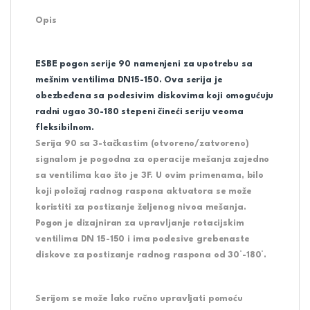
Opis
ESBE pogon serije 90 namenjeni za upotrebu sa
mešnim ventilima DN15-150. Ova serija je
obezbeđena sa podesivim diskovima koji omogućuju
radni ugao 30-180 stepeni čineći seriju veoma
fleksibilnom.
Serija 90 sa 3-tačkastim (otvoreno/zatvoreno)
signalom je pogodna za operacije mešanja zajedno
sa ventilima kao što je 3F. U ovim primenama, bilo
koji položaj radnog raspona aktuatora se može
koristiti za postizanje željenog nivoa mešanja.
Pogon je dizajniran za upravljanje rotacijskim
ventilima DN 15-150 i ima podesive grebenaste
diskove za postizanje radnog raspona od 30°-180°.
Serijom se može lako ručno upravljati pomoću