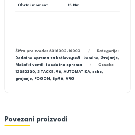
Obrtni moment
15 Nm
Šifra proizvoda:
6016002-16003
Kategorije:
Dodatna oprema za kotlove,peći i kamine
,
Grejanje
,
Mešački ventili i dodatna oprema
Oznake:
12052300
,
3 TACKE
,
96
,
AUTOMATIKA
,
esbe
,
grejanje
,
POGON
,
tip96
,
VRG
Povezani proizvodi