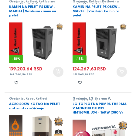
Grejanje
,
Kotlovi
,
Kotlovi na
Grejanje
,
Kotlovi
,
Kotlovi na
pelet
,
Mareli
,
Sobni
pelet
,
Mareli
,
Sobni
KAMIN NA PELET PS 12KW –
KAMIN NA PELET PS 08KW –
MARELI | Vazdušni kamin na
MARELI | Vazdušni kamin na
pelet
pelet
-
18%
-
18%
139.203,64
RSD
124.267,63
RSD
169.760,54
RSD
151.545,89
RSD
Grejanje
,
Kepo
,
Kotlovi
Grejanje
,
LG therma V
,
Monoblok
,
Toplotne pumpe
AC20 20KW KOTAO NA PELET
LG TOPLOTNA PUMPA THERMA
automatsko čišćenje
V MONOBLOK R32
HM163MR.U34 – 16KW (380 V)