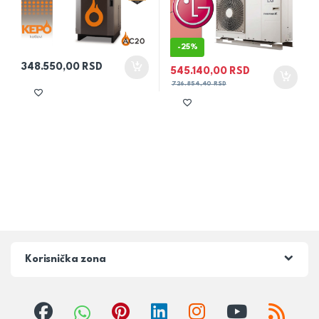
-
25%
348.550,00
RSD
545.140,00
RSD
726.854,40
RSD
Korisnička zona