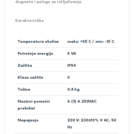
dugmeta i poluge za isključivanje.
Karakteristike
Temperatura okoline
maks: +55°C / min: -15°C
Potrošnja energije
5 VA
Zaštita
IP54
Klasa zaštite
II
Težina
0,8 kg
Nazivni pomoćni
6 (3) A 250VAC
prekidač
Napajanje
230 V: 230±10% V AC, 50
Hz