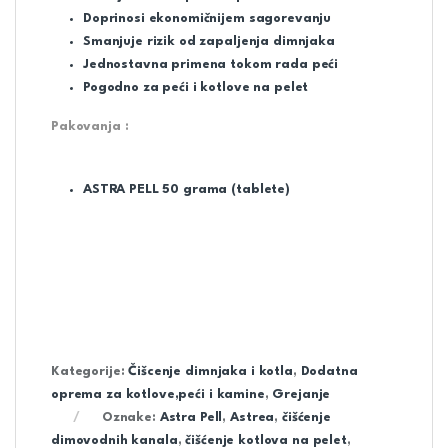
Doprinosi ekonomičnijem sagorevanju
Smanjuje rizik od zapaljenja dimnjaka
Jednostavna primena tokom rada peći
Pogodno za peći i kotlove na pelet
Pakovanja :
ASTRA PELL 50 grama (tablete)
Kategorije:
Čišcenje dimnjaka i kotla
,
Dodatna
oprema za kotlove,peći i kamine
,
Grejanje
Oznake:
Astra Pell
,
Astrea
,
čišćenje
dimovodnih kanala
,
čišćenje kotlova na pelet
,