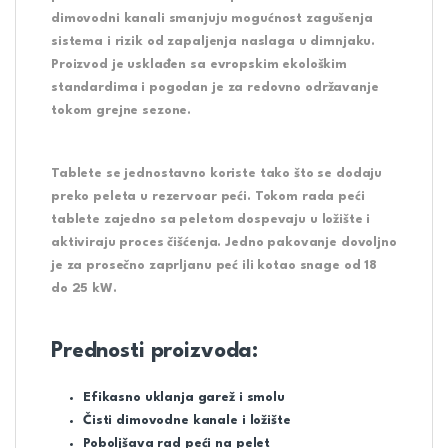
dimovodni kanali smanjuju mogućnost zagušenja
sistema i rizik od zapaljenja naslaga u dimnjaku.
Proizvod je usklađen sa evropskim ekološkim
standardima i pogodan je za redovno održavanje
tokom grejne sezone.
Tablete se jednostavno koriste tako što se dodaju
preko peleta u rezervoar peći. Tokom rada peći
tablete zajedno sa peletom dospevaju u ložište i
aktiviraju proces čišćenja. Jedno pakovanje dovoljno
je za prosečno zaprljanu peć ili kotao snage od 18
do 25 kW.
Prednosti proizvoda:
Efikasno uklanja garež i smolu
Čisti dimovodne kanale i ložište
Poboljšava rad peći na pelet