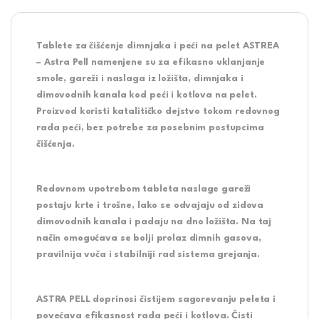
Tablete za čišćenje dimnjaka i peći na pelet ASTREA
– Astra Pell namenjene su za efikasno uklanjanje
smole, gareži i naslaga iz ložišta, dimnjaka i
dimovodnih kanala kod peći i kotlova na pelet.
Proizvod koristi katalitičko dejstvo tokom redovnog
rada peći, bez potrebe za posebnim postupcima
čišćenja.
Redovnom upotrebom tableta naslage gareži
postaju krte i trošne, lako se odvajaju od zidova
dimovodnih kanala i padaju na dno ložišta. Na taj
način omogućava se bolji prolaz dimnih gasova,
pravilnija vuča i stabilniji rad sistema grejanja.
ASTRA PELL doprinosi čistijem sagorevanju peleta i
povećava efikasnost rada peći i kotlova. Čisti