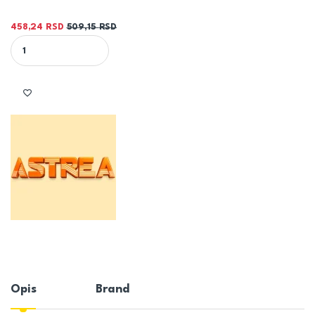
458,24
RSD
509,15
RSD
TABLETE ZA ČIŠĆENJE DIMNJAKA I PEĆI NA PELET- ASTRA PELL | Ukl
Opis
Brand