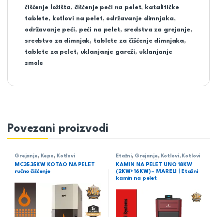
čišćenje ložišta
,
čišćenje peći na pelet
,
katalitičke
tablete
,
kotlovi na pelet
,
održavanje dimnjaka
,
održavanje peći
,
peći na pelet
,
sredstva za grejanje
,
sredstvo za dimnjak
,
tablete za čišćenje dimnjaka
,
tablete za pelet
,
uklanjanje gareži
,
uklanjanje
smole
Povezani proizvodi
Grejanje
,
Kepo
,
Kotlovi
Etažni
,
Grejanje
,
Kotlovi
,
Kotlovi
na pelet
,
Mareli
MC35 35KW KOTAO NA PELET
KAMIN NA PELET UNO 18KW
ručno čišćenje
(2KW+16KW) – MARELI | Etažni
kamin na pelet