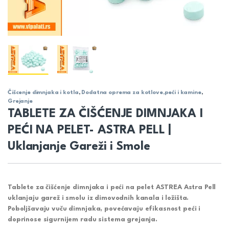
Čišcenje dimnjaka i kotla
,
Dodatna oprema za kotlove,peći i kamine
,
Grejanje
TABLETE ZA ČIŠĆENJE DIMNJAKA I
PEĆI NA PELET- ASTRA PELL |
Uklanjanje Gareži i Smole
Tablete za čišćenje dimnjaka i peći na pelet ASTREA Astra Pell
uklanjaju garež i smolu iz dimovodnih kanala i ložišta.
Poboljšavaju vuču dimnjaka, povećavaju efikasnost peći i
doprinose sigurnijem radu sistema grejanja.