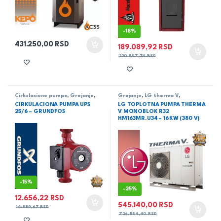
-
18%
431.250,00
RSD
189.089,92
RSD
230.597,74
RSD
Cirkulacione pumpe
,
Grejanje
,
Grejanje
,
LG therma V
,
Grunfos
Monoblok
,
Toplotne pumpe
CIRKULACIONA PUMPA UPS
LG TOPLOTNA PUMPA THERMA
25/6 – GRUNDFOS
V MONOBLOK R32
HM163MR.U34 – 16KW (380 V)
-
15%
-
25%
12.656,22
RSD
545.140,00
RSD
14.889,67
RSD
726.854,40
RSD