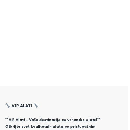
VIP ALATI
**VIP Alati – Vaša destinacija za vrhunske alate!**
Otkrijte svet kvalitetnih alata po pristupačnim