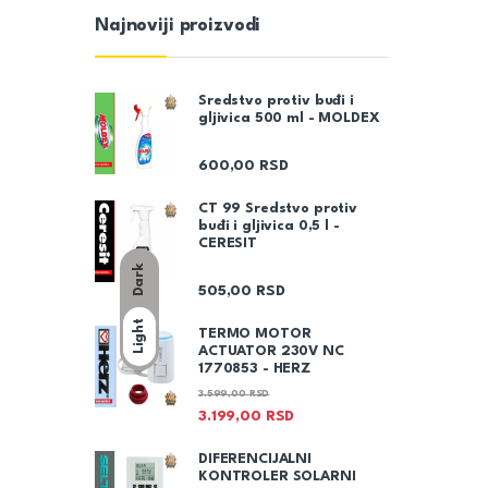
Najnoviji proizvodi
Sredstvo protiv buđi i
gljivica 500 ml - MOLDEX
600,00
RSD
CT 99 Sredstvo protiv
buđi i gljivica 0,5 l -
CERESIT
Dark
505,00
RSD
Light
TERMO MOTOR
ACTUATOR 230V NC
1770853 - HERZ
3.599,00
RSD
3.199,00
RSD
DIFERENCIJALNI
KONTROLER SOLARNI