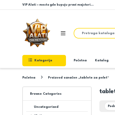
Skip to navigation
Skip to content
VIP Alati – mesto gde kupuju pravi majstori…
Search for:
Open
Kategorije
Početna
Katalog
Početna
Proizvod označen „tablete za pelet“
table
Browse Categories
Uncategorized