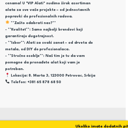
cenama! U "VIP Alati" nudimo širok asortiman
alata za sve vaše projekte – od jednostavnih
popravki do profesionalnih radova.
**Zašto odabrati nas?**
- **Kvalitet**: Samo najbolji brendovi koji
garantiraju dugotrajnost.
- **Izbor**: Alati za svaki zanat – od drveta do
metala, od DIY do profesionalaca.
- **Stručno osoblje**: Naš tim je tu da vam
pomogne da pronađete alat koji vam je
potreban.
Lokacija: 8. Marta 3, 123000 Petrovac, Srbija
Telefon: +381 65 878 68 50
Ukoliko imate dodatnih pitanj