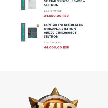
SGC16H 2SGC16H30-010 –
SELTRON
25.940,00
RSD
24.500,00
RSD
KOMPAKTNI REGULATOR
GREJANJA SELTRON
AHD20 01MC060606 -
SELTRON
53.170,00
RSD
44.000,00
RSD