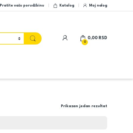
Pratite vašu porudžbinu
Katalog
Moj nalog
My Account
0,00
RSD
0
Prikazan jedan rezultat