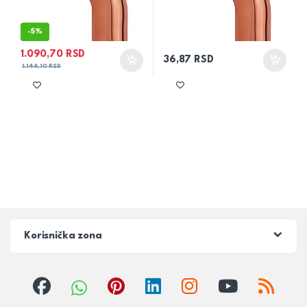
-
5%
1.090,70
RSD
36,87
RSD
1.148,10
RSD
Korisnička zona