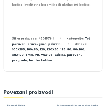
kadice, kvalitetne keramičke ili akrilne tuš kadice.
Šifra proizvoda:
4201571-1
Kategorija:
Tuš
paravani pravougaoni pokretni
Oznake:
100X195
,
100x80
,
120
,
120X80
,
195
,
80
,
80x100
,
80X120
,
8mm
,
90
,
90X195
,
kabine
,
paravani
,
pregrade
,
tus
,
tus kabine
Povezani proizvodi
Bakarni fiting
Tuš paravani četvrtasti na šarke