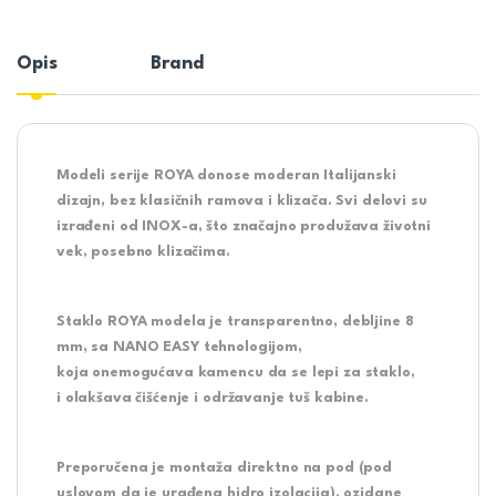
Opis
Brand
Modeli serije ROYA donose moderan Italijanski
dizajn, bez klasičnih ramova i klizača. Svi delovi su
izrađeni od
INOX-a
, što značajno
produžava životni
vek
, posebno klizačima.
Staklo ROYA modela je transparentno, debljine 8
mm, sa
NANO EASY
tehnologijom,
koja
onemogućava kamencu
da se
lepi za staklo
,
i
olakšava čišćenje
i održavanje tuš kabine.
Preporučena je montaža direktno na pod (pod
uslovom da je urađena hidro izolacija), ozidane