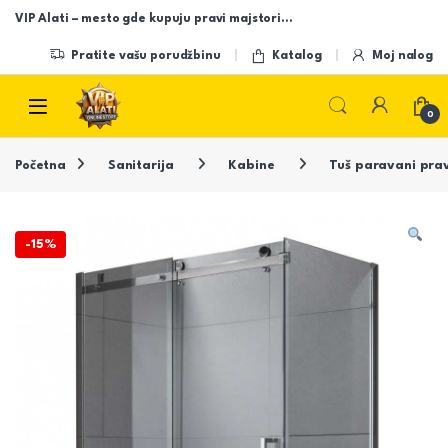
Skip to navigation
Skip to content
VIP Alati – mesto gde kupuju pravi majstori…
Pratite vašu porudžbinu
Katalog
Moj nalog
Open
0
Početna
Sanitarija
Kabine
Tuš paravani pra
-
15%