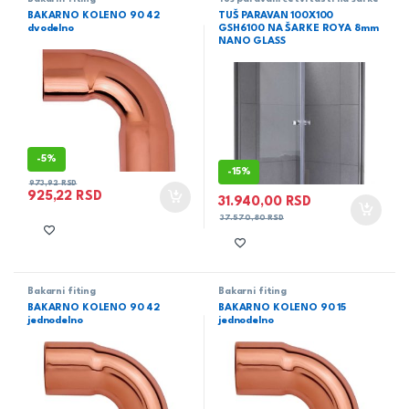
BAKARNO KOLENO 90 42
TUŠ PARAVAN 100X100
dvodelno
GSH6100 NA ŠARKE ROYA 8mm
NANO GLASS
-
5%
-
15%
973,92
RSD
925,22
RSD
31.940,00
RSD
37.570,80
RSD
Bakarni fiting
Bakarni fiting
BAKARNO KOLENO 90 42
BAKARNO KOLENO 90 15
jednodelno
jednodelno