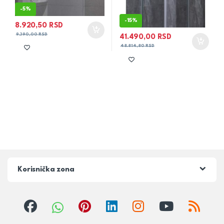
-
5%
-
15%
8.920,50
RSD
9.390,00
RSD
41.490,00
RSD
48.814,80
RSD
Korisnička zona