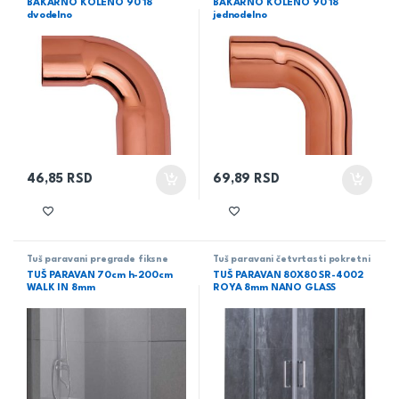
BAKARNO KOLENO 90 18
BAKARNO KOLENO 90 18
dvodelno
jednodelno
46,85
RSD
69,89
RSD
Tuš paravani pregrade fiksne
Tuš paravani četvrtasti pokretni
TUŠ PARAVAN 70cm h-200cm
TUŠ PARAVAN 80X80 SR-4002
WALK IN 8mm
ROYA 8mm NANO GLASS