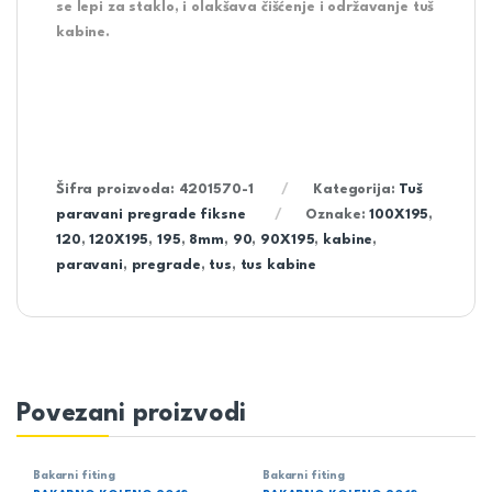
se
lepi za staklo
, i
olakšava čišćenje
i održavanje tuš
kabine.
Šifra proizvoda:
4201570-1
Kategorija:
Tuš
paravani pregrade fiksne
Oznake:
100X195
,
120
,
120X195
,
195
,
8mm
,
90
,
90X195
,
kabine
,
paravani
,
pregrade
,
tus
,
tus kabine
Povezani proizvodi
Bakarni fiting
Bakarni fiting