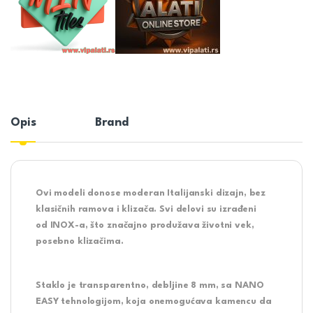
Opis
Brand
Ovi modeli donose moderan Italijanski dizajn, bez
klasičnih ramova i klizača. Svi delovi su izrađeni
od
INOX-a
, što značajno
produžava životni vek
,
posebno klizačima.
Staklo je transparentno, debljine 8 mm, sa
NANO
EASY
tehnologijom, koja
onemogućava kamencu
da