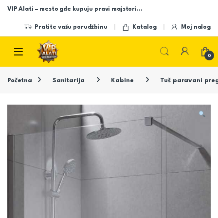
Skip to navigation
Skip to content
VIP Alati – mesto gde kupuju pravi majstori…
Pratite vašu porudžbinu
Katalog
Moj nalog
Open
0
Početna
Sanitarija
Kabine
Tuš paravani pre