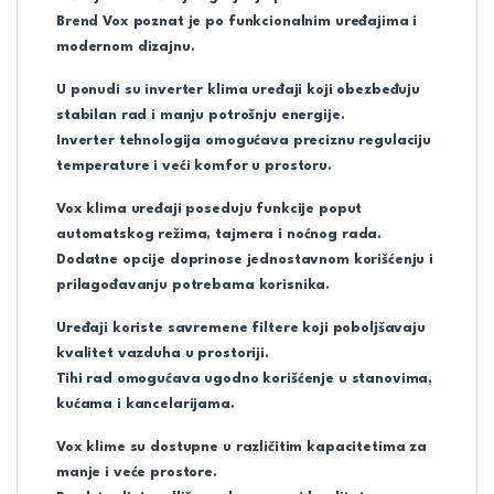
Brend Vox poznat je po funkcionalnim uređajima i
modernom dizajnu.
U ponudi su inverter klima uređaji koji obezbeđuju
stabilan rad i manju potrošnju energije.
Inverter tehnologija omogućava preciznu regulaciju
temperature i veći komfor u prostoru.
Vox klima uređaji poseduju funkcije poput
automatskog režima, tajmera i noćnog rada.
Dodatne opcije doprinose jednostavnom korišćenju i
prilagođavanju potrebama korisnika.
Uređaji koriste savremene filtere koji poboljšavaju
kvalitet vazduha u prostoriji.
Tihi rad omogućava ugodno korišćenje u stanovima,
kućama i kancelarijama.
Vox klime su dostupne u različitim kapacitetima za
manje i veće prostore.