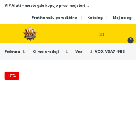
Skip to navigation
Skip to content
VIP Alati – mesto gde kupuju pravi majstori…
Pratite vašu porudžbinu
Katalog
Moj nalog
Open
0
Početna
Klima uređaji
Vox
VOX VSA7-9BE
-
7%