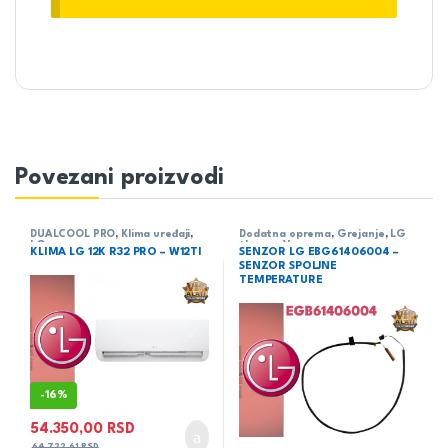
Povezani proizvodi
DUALCOOL PRO
,
Klima uređaji
,
Dodatna oprema
,
Grejanje
,
LG
LG
therma V
KLIMA LG 12K R32 PRO – W12TI
SENZOR LG EBG61406004 –
SENZOR SPOLJNE
TEMPERATURE
-
16%
54.350,00
RSD
64.722,61
RSD