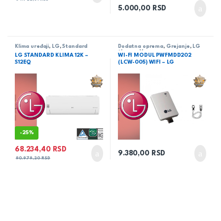
5.000,00
RSD
Klima uređaji
,
LG
,
Standard
Dodatna oprema
,
Grejanje
,
LG
therma V
LG STANDARD KLIMA 12K –
WI-FI MODUL PWFMDD202
S12EQ
(LCW-005) WIFI – LG
-
25%
68.234,40
RSD
9.380,00
RSD
90.979,20
RSD