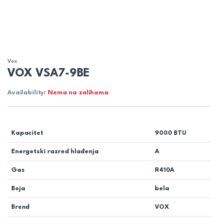
Vox
VOX VSA7-9BE
Availability:
Nema na zalihama
Kapacitet
9000 BTU
Energetski razred hlađenja
A
Gas
R410A
Boja
bela
Brend
VOX