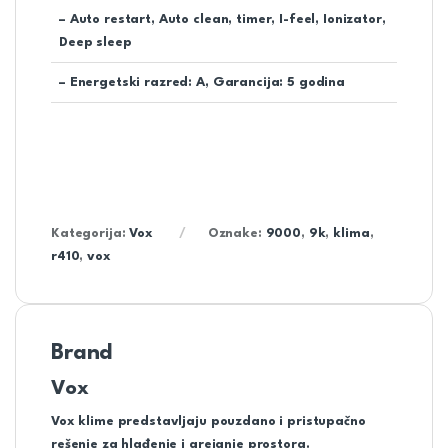
– Auto restart, Auto clean, timer, I-feel, Ionizator,
Deep sleep
– Energetski razred: A, Garancija: 5 godina
Kategorija:
Vox
Oznake:
9000
,
9k
,
klima
,
r410
,
vox
Brand
Vox
Vox klime predstavljaju pouzdano i pristupačno
rešenje za hlađenje i grejanje prostora.