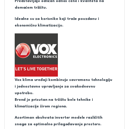
Predstavljaju odličan odnos cene i kvaliteta na
domaćem tržištu.
Idealne su za korisnike koji traže pouzdanu i
ekonomičnu klimatizaciju.
Vox klima uređaji kombinuju savremenu tehnologiju
i jednostavno upravljanje za svakodnevnu
upotrebu.
Brend je prisutan na tržištu bele tehnike i
klimatizacije širom regiona.
Asortiman obuhvata inverter modele različitih
snaga za optimalno prilagođavanje prostoru.