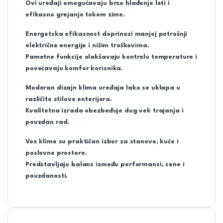
Ovi uređaji omogućavaju brzo hlađenje leti i
efikasno grejanje tokom zime.
Energetska efikasnost doprinosi manjoj potrošnji
električne energije i nižim troškovima.
Pametne funkcije olakšavaju kontrolu temperature i
povećavaju komfor korisnika.
Moderan dizajn klima uređaja lako se uklapa u
različite stilove enterijera.
Kvalitetna izrada obezbeđuje dug vek trajanja i
pouzdan rad.
Vox klime su praktičan izbor za stanove, kuće i
poslovne prostore.
Predstavljaju balans između performansi, cene i
pouzdanosti.