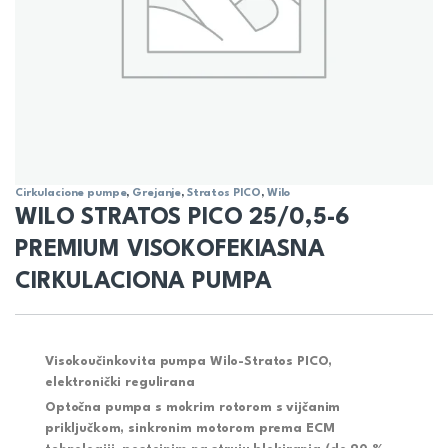
Cirkulacione pumpe
,
Grejanje
,
Stratos PICO
,
Wilo
WILO STRATOS PICO 25/0,5-6
PREMIUM VISOKOFEKIASNA
CIRKULACIONA PUMPA
Visokoučinkovita pumpa Wilo-Stratos PICO,
elektronički regulirana
Optočna pumpa s mokrim rotorom s vijčanim
priključkom, sinkronim motorom prema ECM