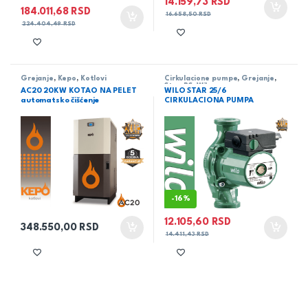
14.159,73
RSD
184.011,68
RSD
16.658,50
RSD
224.404,49
RSD
Grejanje
,
Kepo
,
Kotlovi
Cirkulacione pumpe
,
Grejanje
,
Star-RS
,
Wilo
AC20 20KW KOTAO NA PELET
WILO STAR 25/6
automatsko čišćenje
CIRKULACIONA PUMPA
-
16%
12.105,60
RSD
348.550,00
RSD
14.411,43
RSD