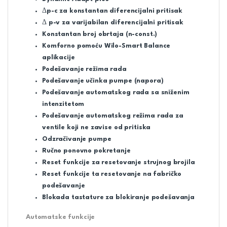
Δp-c za konstantan diferencijalni pritisak
Δ p-v za varijabilan diferencijalni pritisak
Konstantan broj obrtaja (n-const.)
Komforno pomoću Wilo-Smart Balance
aplikacije
Podešavanje režima rada
Podešavanje učinka pumpe (napora)
Podešavanje automatskog rada sa sniženim
intenzitetom
Podešavanje automatskog režima rada za
ventile koji ne zavise od pritiska
Odzračivanje pumpe
Ručno ponovno pokretanje
Reset funkcije za resetovanje strujnog brojila
Reset funkcije ta resetovanje na fabričko
podešavanje
Blokada tastature za blokiranje podešavanja
Automatske funkcije