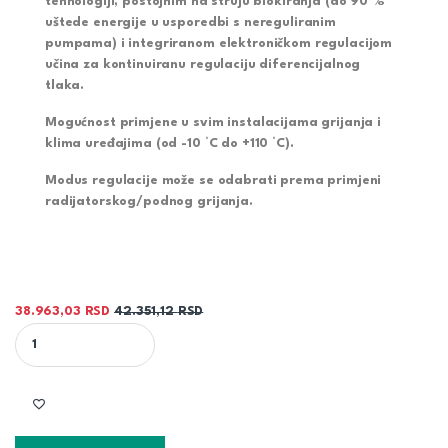
tehnologiji, postojnim na struju blokiranja (do 90 %
uštede energije u usporedbi s nereguliranim
pumpama) i integriranom elektroničkom regulacijom
učina za kontinuiranu regulaciju diferencijalnog
tlaka.
Mogućnost primjene u svim instalacijama grijanja i
klima uređajima (od -10 °C do +110 °C).
Modus regulacije može se odabrati prema primjeni
radijatorskog/podnog grijanja.
38.963,03
RSD
42.351,12
RSD
WILO STRATOS PICO 25/0,5-6 PREMIUM VISOKOFEKIASNA CIRKUL