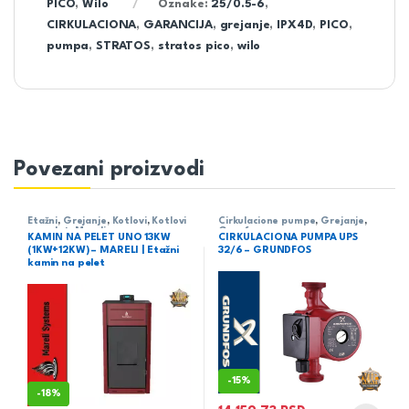
PICO
,
Wilo
Oznake:
25/0.5-6
,
CIRKULACIONA
,
GARANCIJA
,
grejanje
,
IPX4D
,
PICO
,
pumpa
,
STRATOS
,
stratos pico
,
wilo
Povezani proizvodi
Etažni
,
Grejanje
,
Kotlovi
,
Kotlovi
Cirkulacione pumpe
,
Grejanje
,
na pelet
,
Mareli
Grunfos
KAMIN NA PELET UNO 13KW
CIRKULACIONA PUMPA UPS
(1KW+12KW) – MARELI | Etažni
32/6 – GRUNDFOS
kamin na pelet
-
15%
-
18%