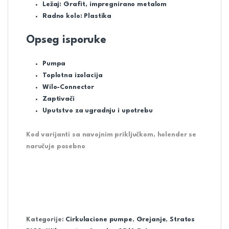
Ležaj: Grafit, impregnirano metalom
Radno kolo: Plastika
Opseg isporuke
Pumpa
Toplotna izolacija
Wilo-Connector
Zaptivači
Uputstvo za ugradnju i upotrebu
Kod varijanti sa navojnim priključkom, holender se
naručuje posebno
Kategorije:
Cirkulacione pumpe
,
Grejanje
,
Stratos