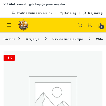
Skip to navigation
Skip to content
VIP Alati – mesto gde kupuju pravi majstori…
Pratite vašu porudžbinu
Katalog
Moj nalog
Open
0
Početna
Grejanje
Cirkulacione pumpe
Wilo
-
8%