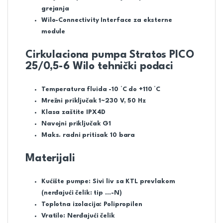
grejanja
Wilo-Connectivity Interface za eksterne
module
Cirkulaciona pumpa Stratos PICO
25/0,5-6 Wilo tehnički podaci
Temperatura fluida -10 °C do +110 °C
Mrežni priključak 1~230 V, 50 Hz
Klasa zaštite IPX4D
Navojni priključak G1
Maks. radni pritisak 10 bara
Materijali
Kućište pumpe: Sivi liv sa KTL prevlakom
(nerđajući čelik: tip …-N)
Toplotna izolacija: Polipropilen
Vratilo: Nerđajući čelik