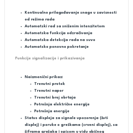
Kontinualno prilagođavanje snage u zavisnosti
od režima rada
Automatski rad sa sniženim intenzitetom
Automatska funkcija odzračivanja
Automatska detekcija rada na suvo
Automatsko ponovno pokretanje
Funkcije signalizacije i prikazivanja
Naizmenični prikaz:
Trenutni protok
Trenutni napor
Trenutni broj obrtaja
Potrošnja električne energije
Potrošnja energije
Status displeja za signale upozorenja (žuti
displej) i poruke o greškama (crveni displej), sa
šiframa grešaka i opisom u vidu običnog