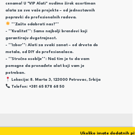
cenama! U "VIP Alati" nudimo širok asortiman
alata za sve vaše projekte – od jednostavnih
popravki do profesionalnih radova.
**Zašto odabrati nas?**
- **Kvalitet**: Samo najbolji brendovi koji
garantiraju dugotrajnost.
- **Izbor**: Alati za svaki zanat – od drveta do
metala, od DIY do profesionalaca.
- **Stručno osoblje**: Naš tim je tu da vam
pomogne da pronađete alat koji vam je
potreban.
Lokacija: 8. Marta 3, 123000 Petrovac, Srbija
Telefon: +381 65 878 68 50
Ukoliko imate dodatnih pitan