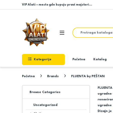
Skip to navigation
Skip to content
VIP Alati – mesto gde kupuju pravi majstori…
Search for:
Open
Kategorije
Početna
Katalog
Početna
Brands
FLUENTA by PEŠTAN
FLUENTA 
Browse Categories
ugradne 
renoviran
Uncategorized
ugradne l
Dizajn je