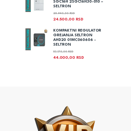
SGC16H 2SGC16H30-010 –
SELTRON
25.940,00
RSD
24.500,00
RSD
KOMPAKTNI REGULATOR
GREJANJA SELTRON
AHD20 01MC060606 -
SELTRON
53.170,00
RSD
44.000,00
RSD