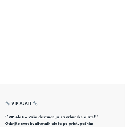
VIP ALATI
**VIP Alati – Vaša destinacija za vrhunske alate!**
Otkrijte svet kvalitetnih alata po pristupačnim