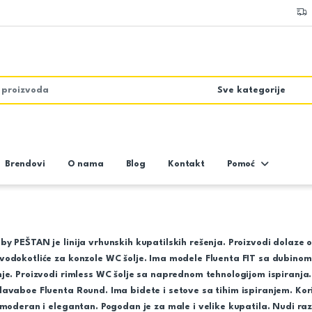
Brendovi
O nama
Blog
Kontakt
Pomoć
by PEŠTAN je linija vrhunskih kupatilskih rešenja. Proizvodi dolaze
vodokotliće za konzole WC šolje. Ima modele Fluenta FIT sa dubino
je. Proizvodi rimless WC šolje sa naprednom tehnologijom ispiranja.
avaboe Fluenta Round. Ima bidete i setove sa tihim ispiranjem. Kor
 moderan i elegantan. Pogodan je za male i velike kupatila. Nudi razl