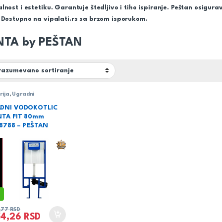
lnost i estetiku. Garantuje štedljivo i tiho ispiranje. Peštan osig
 Dostupno na vipalati.rs sa brzom isporukom.
NTA by PEŠTAN
rija
,
Ugradni
tlići
DNI VODOKOTLIC
NTA FIT 80mm
8788 – PEŠTAN
6,77
RSD
54,26
RSD