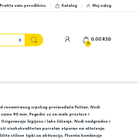
Pratite vašu porudžbinu
Katalog
Moj nalog
My Account
0,00
RSD
0
 od renomiranog srpskog proizvođača Peštan. Nudi
m samo 80 mm. Pogodni su za male prostore i
 Osiguravaju higijenu i lako čišćenje. Nudi nadgradne i
isti visokokvalitetan porcelan otporan na oštećenja.
ičite stilove tipki za aktivaciju. Fluenta kombinuje