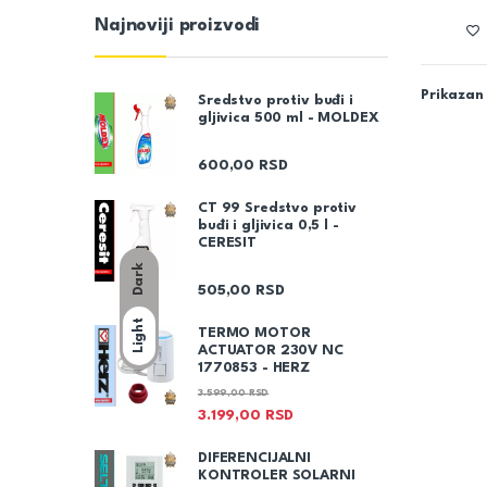
Najnoviji proizvodi
Prikazan 
Sredstvo protiv buđi i
gljivica 500 ml - MOLDEX
600,00
RSD
CT 99 Sredstvo protiv
buđi i gljivica 0,5 l -
CERESIT
Dark
505,00
RSD
Light
TERMO MOTOR
ACTUATOR 230V NC
1770853 - HERZ
3.599,00
RSD
3.199,00
RSD
DIFERENCIJALNI
KONTROLER SOLARNI