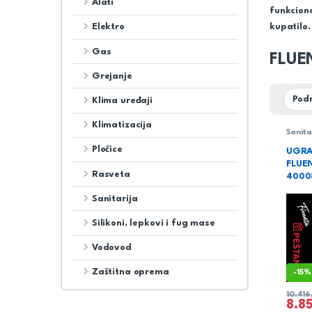
Alati
funkciona
kupatilo.
Elektro
Gas
FLUE
Grejanje
Klima uređaji
Klimatizacija
Sanita
vodoko
Pločice
UGRA
FLUE
Rasveta
4000
Sanitarija
Silikoni, lepkovi i fug mase
Vodovod
Zaštitna oprema
-
15%
10.41
8.8