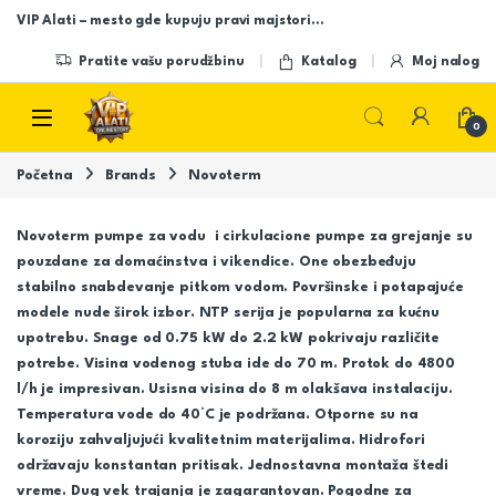
Skip to navigation
Skip to content
VIP Alati – mesto gde kupuju pravi majstori…
Pratite vašu porudžbinu
Katalog
Moj nalog
Open
0
Početna
Brands
Novoterm
Novoterm pumpe za vodu i cirkulacione pumpe za grejanje su
pouzdane za domaćinstva i vikendice. One obezbeđuju
stabilno snabdevanje pitkom vodom. Površinske i potapajuće
modele nude širok izbor. NTP serija je popularna za kućnu
upotrebu. Snage od 0.75 kW do 2.2 kW pokrivaju različite
potrebe. Visina vodenog stuba ide do 70 m. Protok do 4800
l/h je impresivan. Usisna visina do 8 m olakšava instalaciju.
Temperatura vode do 40°C je podržana. Otporne su na
koroziju zahvaljujući kvalitetnim materijalima. Hidrofori
održavaju konstantan pritisak. Jednostavna montaža štedi
vreme. Dug vek trajanja je zagarantovan. Pogodne za