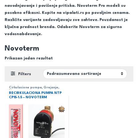
navodnjavanje i povišenje pritiska. Novoterm Pro modeli su
posebno efikasni. Kupite na vipalati.rs po povoljnim cenama.
Različite varijante zadovoljavaju sve zahteve. Pouzdanost je
ključna prednost brenda. Odaberite Novoterm za sigurno
vodosnabdevanje.
Novoterm
Prikazan jedan rezultat
Filters
Cirkulacione pumpe
,
Grejanje
,
Novoterm
RECIRKULACIONA PUMPA NTP
CP15-1.5 – NOVOTERM