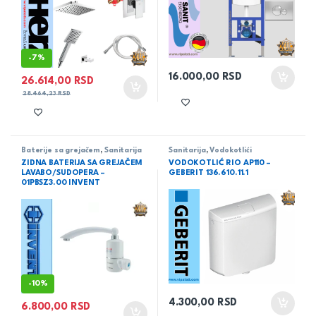
-
7%
16.000,00
RSD
26.614,00
RSD
28.464,23
RSD
Baterije sa grejačem
,
Sanitarija
Sanitarija
,
Vodokotlići
ZIDNA BATERIJA SA GREJAČEM
VODOKOTLIĆ RIO AP110 –
LAVABO/SUDOPERA –
GEBERIT 136.610.11.1
01PBSZ3.00 INVENT
-
10%
4.300,00
RSD
6.800,00
RSD