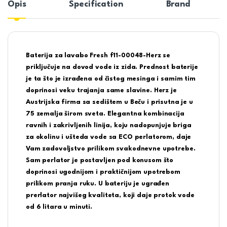
Opis
Specification
Brand
Baterija za lavabo Fresh f11-00048-Herz se
priključuje na dovod vode iz zida. Prednost baterije
je ta što je izrađena od čistog mesinga i samim tim
doprinosi veku trajanja same slavine. Herz je
Austrijska firma sa sedištem u Beču i prisutna je u
75 zemalja širom sveta. Elegantna kombinacija
ravnih i zakrivljenih linija, koju nadopunjuje briga
za okolinu i ušteda vode sa ECO perlatorom, daje
Vam zadovoljstvo prilikom svakodnevne upotrebe.
Sam perlator je postavljen pod konusom što
doprinosi ugodnijom i praktičnijom upotrebom
prilikom pranja ruku. U bateriju je ugrađen
prerlator najvišeg kvaliteta, koji daje protok vode
od 6 litara u minuti.