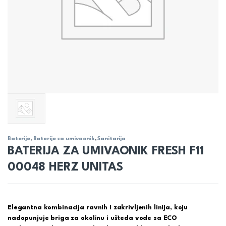
Baterije
,
Baterije za umivaonik
,
Sanitarija
BATERIJA ZA UMIVAONIK FRESH F11
00048 HERZ UNITAS
Elegantna kombinacija ravnih i zakrivljenih linija, koju
nadopunjuje briga za okolinu i ušteda vode sa ECO