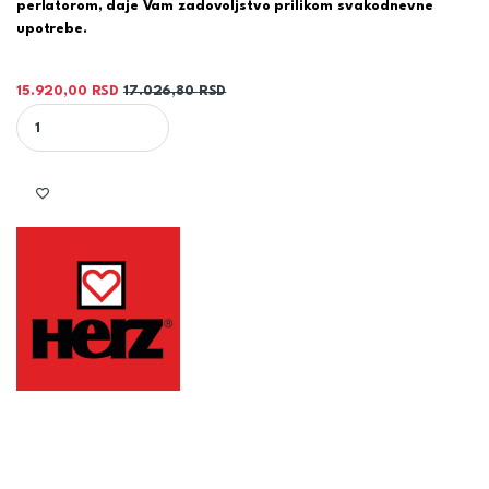
perlatorom, daje Vam zadovoljstvo prilikom svakodnevne
upotrebe.
15.920,00
RSD
17.026,80
RSD
BATERIJA ZA UMIVAONIK FRESH F11 00048 HERZ UNITAS quantity