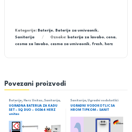
Kategorije:
Baterije
,
Baterije za umivaonik
,
Sanitarija
Oznake:
baterija za lavabo
,
cena
,
cesma za lavabo
,
cesma za umivaonik
,
fresh
,
herz
Povezani proizvodi
Baterije
,
Herz Unitas
,
Sanitarija
,
Sanitarija
,
Ugradni vodokotlići
serija SQ
UGRADNA BATERIJA ZA KADU
UGRADNI VODOKOTLIC SA
SET – SQ DUO – 00364 HERZ
HROM TIPKOM – SANIT
unitas