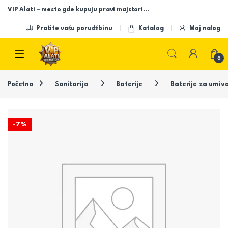
Skip to navigation
Skip to content
VIP Alati – mesto gde kupuju pravi majstori…
Pratite vašu porudžbinu
Katalog
Moj nalog
Open
0
Početna
Sanitarija
Baterije
Baterije za umiv
-
7%