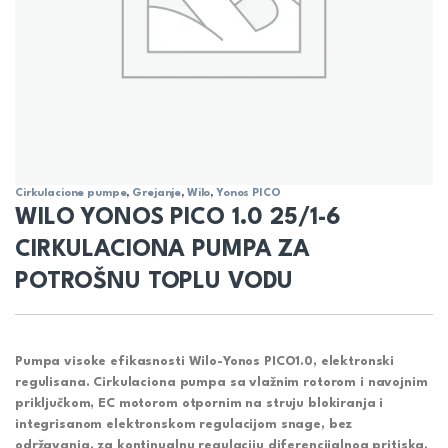
Cirkulacione pumpe
,
Grejanje
,
Wilo
,
Yonos PICO
WILO YONOS PICO 1.0 25/1-6
CIRKULACIONA PUMPA ZA
POTROŠNU TOPLU VODU
Pumpa visoke efikasnosti Wilo-Yonos PICO1.0, elektronski
regulisana. Cirkulaciona pumpa sa vlažnim rotorom i navojnim
priključkom, EC motorom otpornim na struju blokiranja i
integrisanom elektronskom regulacijom snage, bez
održavanja, za kontinualnu regulaciju diferencijalnog pritiska.