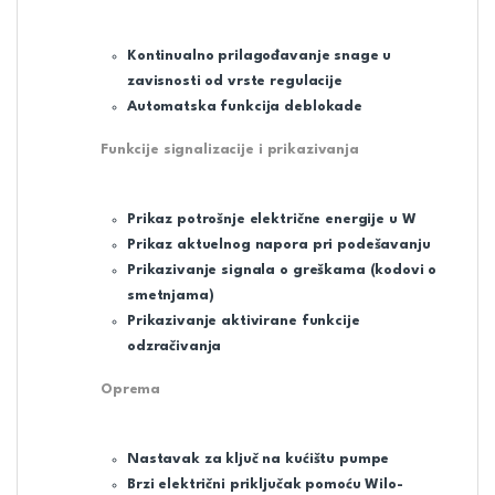
Kontinualno prilagođavanje snage u
zavisnosti od vrste regulacije
Automatska funkcija deblokade
Funkcije signalizacije i prikazivanja
Prikaz potrošnje električne energije u W
Prikaz aktuelnog napora pri podešavanju
Prikazivanje signala o greškama (kodovi o
smetnjama)
Prikazivanje aktivirane funkcije
odzračivanja
Oprema
Nastavak za ključ na kućištu pumpe
Brzi električni priključak pomoću Wilo-