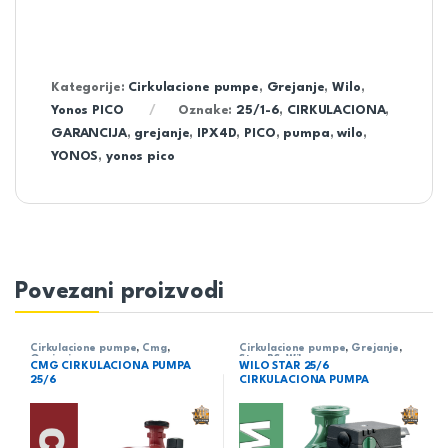
Kategorije:
Cirkulacione pumpe
,
Grejanje
,
Wilo
,
Yonos PICO
Oznake:
25/1-6
,
CIRKULACIONA
,
GARANCIJA
,
grejanje
,
IPX4D
,
PICO
,
pumpa
,
wilo
,
YONOS
,
yonos pico
Povezani proizvodi
Cirkulacione pumpe
,
Cmg
,
Cirkulacione pumpe
,
Grejanje
,
Grejanje
Star-RS
,
Wilo
CMG CIRKULACIONA PUMPA
WILO STAR 25/6
25/6
CIRKULACIONA PUMPA