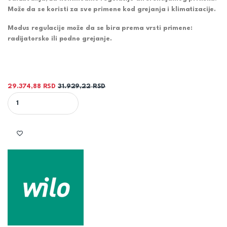
Može da se koristi za sve primene kod grejanja i klimatizacije.
Modus regulacije može da se bira prema vrsti primene:
radijatorsko ili podno grejanje.
29.374,88
RSD
31.929,22
RSD
WILO YONOS PICO 1.0 25/1-6 CIRKULACIONA PUMPA ZA POTROŠN