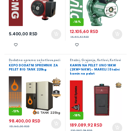
-
16%
12.105,60
RSD
5.400,00
RSD
14.411,43
RSD
Dodatna oprema za kotlove,peći
Etažni
,
Grejanje
,
Kotlovi
,
Kotlovi
i kamine
,
Grejanje
,
Oprema za
na pelet
,
Mareli
KEPO DODATNI SPREMNIK ZA
KAMIN NA PELET UNO 18KW
kotlove KEPO
PELET BIG TANK 225kg
(2KW+16KW) – MARELI | Etažni
kamin na pelet
-
13%
-
18%
98.400,00
RSD
189.089,92
RSD
113.160,00
RSD
230.597,74
RSD