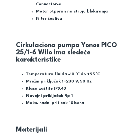
Connector-a
Motor otporan na struju blokiranja
Filter čestica
Cirkulaciona pumpa Yonos PICO
25/1-6 Wilo ima sledeće
karakteristike
Temperatura fluida -10 °C do +95 °C
Mrežni priključak 1~230 V, 50 Hz
Klasa zaštite IPX4D
Navojni priključak Rp 1
Maks. radni pritisak 10 bara
Materijali