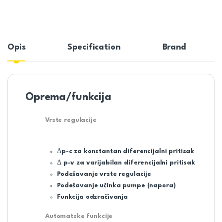
Opis
Specification
Brand
Oprema/funkcija
Vrste regulacije
Δp-c za konstantan diferencijalni pritisak
Δ p-v za varijabilan diferencijalni pritisak
Podešavanje vrste regulacije
Podešavanje učinka pumpe (napora)
Funkcija odzračivanja
Automatske funkcije