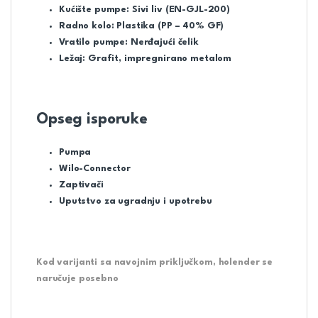
Kućište pumpe: Sivi liv (EN-GJL-200)
Radno kolo: Plastika (PP – 40% GF)
Vratilo pumpe: Nerđajući čelik
Ležaj: Grafit, impregnirano metalom
Opseg isporuke
Pumpa
Wilo-Connector
Zaptivači
Uputstvo za ugradnju i upotrebu
Kod varijanti sa navojnim priključkom, holender se
naručuje posebno