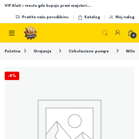
Skip to navigation
Skip to content
VIP Alati – mesto gde kupuju pravi majstori…
Pratite vašu porudžbinu
Katalog
Moj nalog
Open
0
Početna
Grejanje
Cirkulacione pumpe
Wilo
-
8%