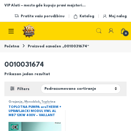
Skip to navigation
Skip to content
VIP Alati – mesto gde kupuju pravi majstori…
Pratite vašu porudžbinu
Katalog
Moj nalog
Open
0
Početna
Proizvod označen „0010031674“
0010031674
Prikazan jedan rezultat
Filters
Grejanje
,
Monoblok
,
Toplotne
pumpe
,
Vaillant aroTHERM
TOPLOTNA PUMPA aroTHERM +
UPRAVLJACKI MODUL VWL AL
MB7 12KW 400V – VAILLANT