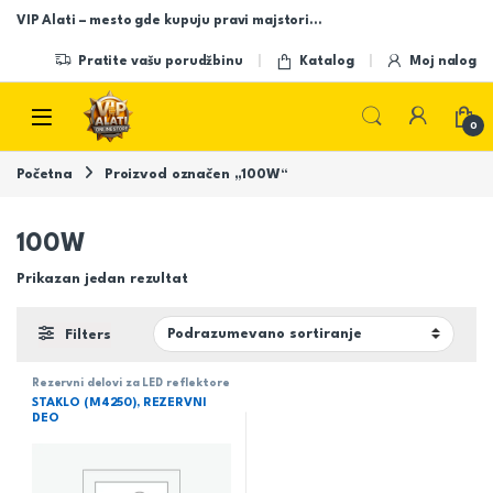
Skip to navigation
Skip to content
VIP Alati – mesto gde kupuju pravi majstori…
Pratite vašu porudžbinu
Katalog
Moj nalog
Open
0
Početna
Proizvod označen „100W“
100W
Prikazan jedan rezultat
Filters
Rezervni delovi za LED reflektore
STAKLO (M4250), REZERVNI
DEO