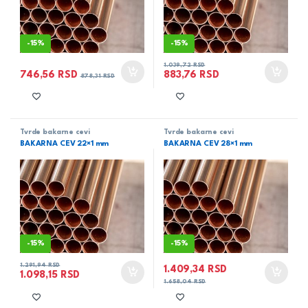
-
15%
-
15%
1.039,72
RSD
746,56
RSD
883,76
RSD
878,31
RSD
Tvrde bakarne cevi
Tvrde bakarne cevi
BAKARNA CEV 22×1 mm
BAKARNA CEV 28×1 mm
-
15%
-
15%
1.291,94
RSD
1.409,34
RSD
1.098,15
RSD
1.658,04
RSD