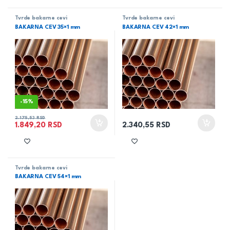
Tvrde bakarne cevi
Tvrde bakarne cevi
BAKARNA CEV 35×1 mm
BAKARNA CEV 42×1 mm
-
15%
2.175,53
RSD
1.849,20
RSD
2.340,55
RSD
Tvrde bakarne cevi
BAKARNA CEV 54×1 mm