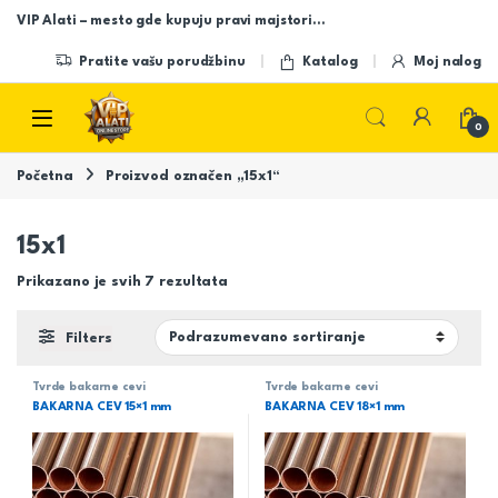
Skip to navigation
Skip to content
VIP Alati – mesto gde kupuju pravi majstori…
Pratite vašu porudžbinu
Katalog
Moj nalog
Open
0
Početna
Proizvod označen „15x1“
15x1
Prikazano je svih 7 rezultata
Filters
Tvrde bakarne cevi
Tvrde bakarne cevi
BAKARNA CEV 15×1 mm
BAKARNA CEV 18×1 mm