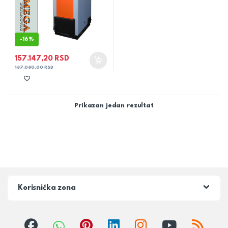
-
16%
157.147,20
RSD
187.080,00
RSD
Prikazan jedan rezultat
Korisnička zona