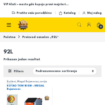
Skip to navigation
Skip to content
VIP Alati – mesto gde kupuju pravi majstori…
Pratite vašu porudžbinu
Katalog
Moj nalog
Open
0
Početna
Proizvod označen „92L“
92L
Prikazan jedan rezultat
Filters
Kotlovi
,
Megal Bujanovac
,
serija
TKM
KOTAO TKM 18 KW – MEGAL
Bujanovac