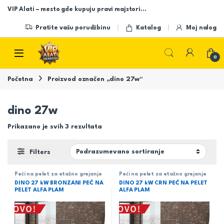
Skip to navigation
Skip to content
VIP Alati – mesto gde kupuju pravi majstori…
Pratite vašu porudžbinu
Katalog
Moj nalog
Open
0
Početna
Proizvod označen „dino 27w“
dino 27w
Prikazano je svih 3 rezultata
Filters
Peći na pelet za etažno grejanje
Peći na pelet za etažno grejanje
DINO 27 kW BRONZANI PEĆ NA
DINO 27 kW CRN PEĆ NA PELET
PELET ALFA PLAM
ALFA PLAM