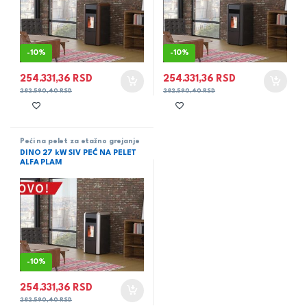
-
10%
-
10%
254.331,36
RSD
254.331,36
RSD
282.590,40
RSD
282.590,40
RSD
Peći na pelet za etažno grejanje
DINO 27 kW SIV PEĆ NA PELET
ALFA PLAM
-
10%
254.331,36
RSD
282.590,40
RSD