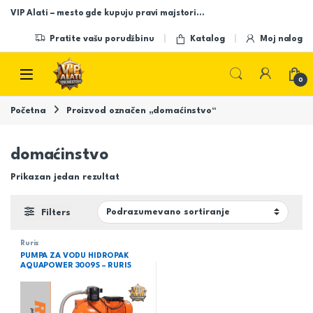
Skip to navigation
Skip to content
VIP Alati – mesto gde kupuju pravi majstori…
Pratite vašu porudžbinu
Katalog
Moj nalog
Open
0
Početna
Proizvod označen „domaćinstvo“
domaćinstvo
Prikazan jedan rezultat
Filters
Ruris
PUMPA ZA VODU HIDROPAK
AQUAPOWER 3009S – RURIS