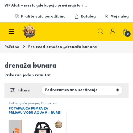
Skip to navigation
Skip to content
VIP Alati – mesto gde kupuju pravi majstori…
Pratite vašu porudžbinu
Katalog
Moj nalog
Open
0
Početna
Proizvod označen „drenaža bunara“
drenaža bunara
Prikazan jedan rezultat
Filters
Potapajuće pumpe
,
Pumpe za
vodu
,
Rusis
,
Vodovod
POTAPAJUĆA PUMPA ZA
PRLJAVU VODU AQUA 9 – RURIS