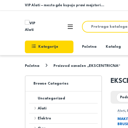
Skip to navigation
Skip to content
VIP Alati – mesto gde kupuju pravi majstori…
Search for:
Open
Kategorije
Početna
Katalog
Početna
Proizvod označen „EKSCENTRICNA“
EKSC
Browse Categories
Uncategorized
Alati
Alati
,
Makit
Elektro
MAKI
BRUS