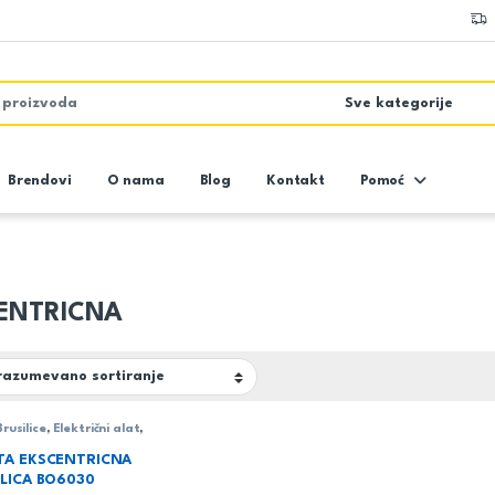
Brendovi
O nama
Blog
Kontakt
Pomoć
ENTRICNA
Brusilice
,
Električni alat
,
a
TA EKSCENTRICNA
ILICA BO6030