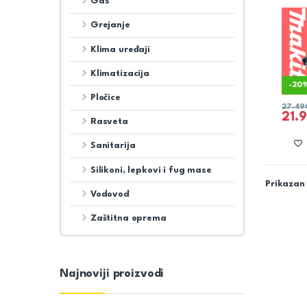
Gas
Grejanje
Klima uređaji
Klimatizacija
-
20
Pločice
27.49
21.
Rasveta
Sanitarija
Silikoni, lepkovi i fug mase
Prikazan 
Vodovod
Zaštitna oprema
Najnoviji proizvodi