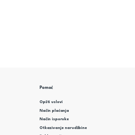
Pomoć
Opšti uslovi
Način plaćanja
Način isporuke
Otkazivanje narudžbine