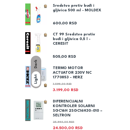
Sredstvo protiv buđi i
gljivica 500 ml - MOLDEX
600,00
RSD
CT 99 Sredstvo protiv
buđi i gljivica 0,5 l -
CERESIT
505,00
RSD
Dark
TERMO MOTOR
ACTUATOR 230V NC
Light
1770853 - HERZ
3.599,00
RSD
3.199,00
RSD
DIFERENCIJALNI
KONTROLER SOLARNI
SGC16H 2SGC16H30-010 –
SELTRON
25.940,00
RSD
24.500,00
RSD