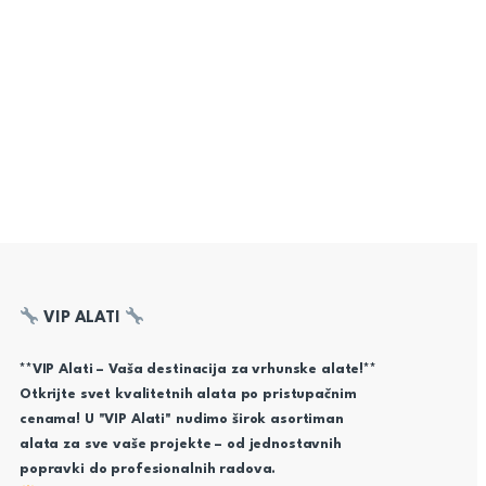
VIP ALATI
**VIP Alati – Vaša destinacija za vrhunske alate!**
Otkrijte svet kvalitetnih alata po pristupačnim
cenama! U "VIP Alati" nudimo širok asortiman
alata za sve vaše projekte – od jednostavnih
popravki do profesionalnih radova.