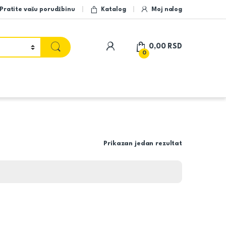
Pratite vašu porudžbinu
Katalog
Moj nalog
My Account
0,00
RSD
0
Prikazan jedan rezultat