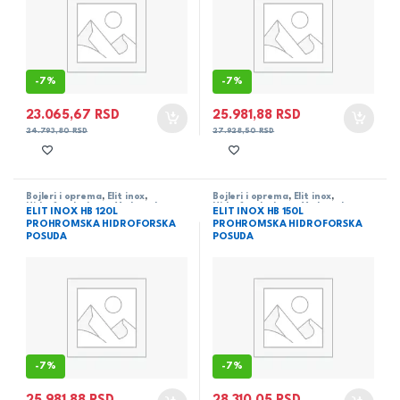
-
7%
-
7%
23.065,67
RSD
25.981,88
RSD
24.793,80
RSD
27.928,50
RSD
Bojleri i oprema
,
Elit inox
,
Bojleri i oprema
,
Elit inox
,
Hidroforske boce
,
Vodovod
Hidroforske boce
,
Vodovod
ELIT INOX HB 120L
ELIT INOX HB 150L
PROHROMSKA HIDROFORSKA
PROHROMSKA HIDROFORSKA
POSUDA
POSUDA
-
7%
-
7%