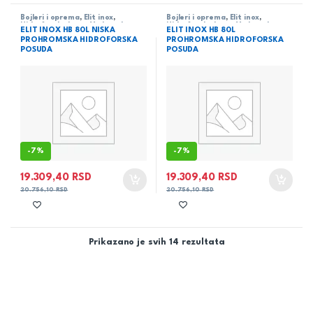
Bojleri i oprema
,
Elit inox
,
Bojleri i oprema
,
Elit inox
,
Hidroforske boce
,
Vodovod
Hidroforske boce
,
Vodovod
ELIT INOX HB 80L NISKA
ELIT INOX HB 80L
PROHROMSKA HIDROFORSKA
PROHROMSKA HIDROFORSKA
POSUDA
POSUDA
-
7%
-
7%
19.309,40
RSD
19.309,40
RSD
20.756,10
RSD
20.756,10
RSD
Prikazano je svih 14 rezultata