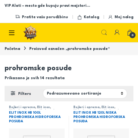
Skip to navigation
Skip to content
VIP Alati – mesto gde kupuju pravi majstori…
Pratite vašu porudžbinu
Katalog
Moj nalog
Open
0
Početna
Proizvod označen „prohromske posude“
prohromske posude
Prikazano je svih 14 rezultata
Filters
Bojleri i oprema
,
Elit inox
,
Bojleri i oprema
,
Elit inox
,
Hidroforske boce
,
Vodovod
Hidroforske boce
,
Vodovod
ELIT INOX HB 100L
ELIT INOX HB 120L NISKA
PROHROMSKA HIDROFORSKA
PROHROMSKA HIDROFORSKA
POSUDA
POSUDA