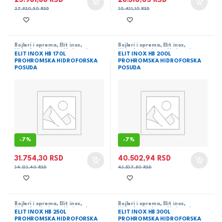
25.981,88
RSD
28.310,05
RSD
27.920,50
RSD
30.431,10
RSD
Bojleri i oprema
,
Elit inox
,
Bojleri i oprema
,
Elit inox
,
Hidroforske boce
,
Vodovod
Hidroforske boce
,
Vodovod
ELIT INOX HB 170L
ELIT INOX HB 200L
PROHROMSKA HIDROFORSKA
PROHROMSKA HIDROFORSKA
POSUDA
POSUDA
-
7%
-
7%
31.754,30
RSD
40.502,94
RSD
34.133,40
RSD
43.537,80
RSD
Bojleri i oprema
,
Elit inox
,
Bojleri i oprema
,
Elit inox
,
Hidroforske boce
,
Vodovod
Hidroforske boce
,
Vodovod
ELIT INOX HB 250L
ELIT INOX HB 300L
PROHROMSKA HIDROFORSKA
PROHROMSKA HIDROFORSKA