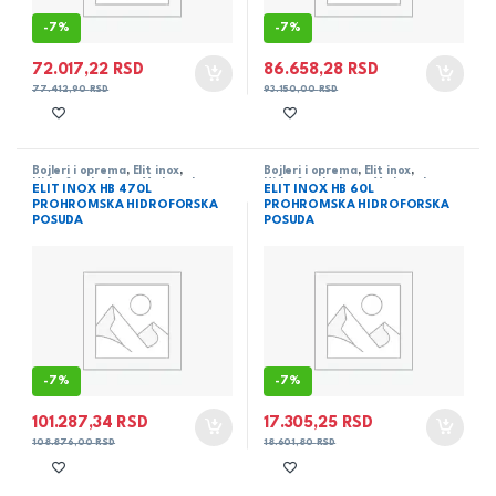
-
7%
-
7%
72.017,22
RSD
86.658,28
RSD
77.412,90
RSD
93.150,00
RSD
Bojleri i oprema
,
Elit inox
,
Bojleri i oprema
,
Elit inox
,
Hidroforske boce
,
Vodovod
Hidroforske boce
,
Vodovod
ELIT INOX HB 470L
ELIT INOX HB 60L
PROHROMSKA HIDROFORSKA
PROHROMSKA HIDROFORSKA
POSUDA
POSUDA
-
7%
-
7%
101.287,34
RSD
17.305,25
RSD
108.876,00
RSD
18.601,80
RSD