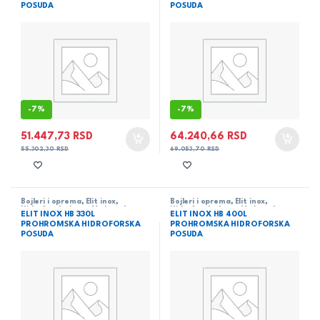
POSUDA
POSUDA
-
7%
-
7%
51.447,73
RSD
64.240,66
RSD
55.302,30
RSD
69.053,70
RSD
Bojleri i oprema
,
Elit inox
,
Bojleri i oprema
,
Elit inox
,
Hidroforske boce
,
Vodovod
Hidroforske boce
,
Vodovod
ELIT INOX HB 330L
ELIT INOX HB 400L
PROHROMSKA HIDROFORSKA
PROHROMSKA HIDROFORSKA
POSUDA
POSUDA