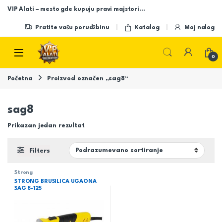
Skip to navigation
Skip to content
VIP Alati – mesto gde kupuju pravi majstori…
Pratite vašu porudžbinu
Katalog
Moj nalog
Open
0
Početna
Proizvod označen „sag8“
sag8
Prikazan jedan rezultat
Filters
Strong
STRONG BRUSILICA UGAONA
SAG 8-125