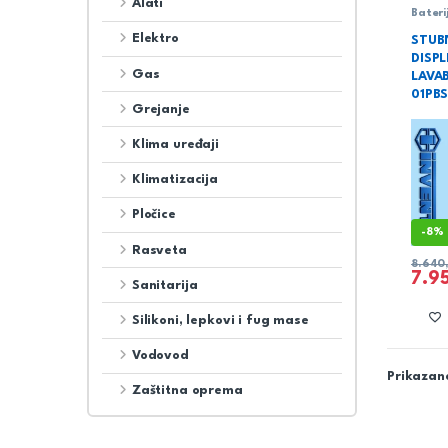
Alati
Bateri
Sanita
Elektro
STUB
DISP
Gas
LAVA
01PB
Grejanje
Klima uređaji
Klimatizacija
Pločice
-
8%
Rasveta
8.640
7.9
Sanitarija
Silikoni, lepkovi i fug mase
Vodovod
Prikazano
Zaštitna oprema