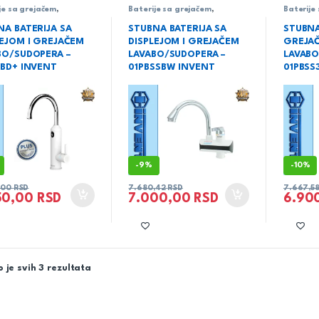
je sa grejačem
,
Baterije sa grejačem
,
Baterije
rija
Sanitarija
Sanitari
NA BATERIJA SA
STUBNA BATERIJA SA
STUBNA
LEJOM I GREJAČEM
DISPLEJOM I GREJAČEM
GREJA
BO/SUDOPERA –
LAVABO/SUDOPERA –
LAVABO
SBD+ INVENT
01PBSSBW INVENT
01PBSS
-
9%
-
10%
,00
RSD
7.680,42
RSD
7.667,5
50,00
RSD
7.000,00
RSD
6.90
 je svih 3 rezultata