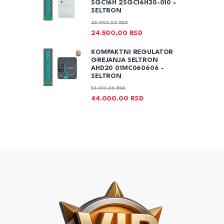
SGC16H 2SGC16H30-010 –
SELTRON
25.940,00
RSD
24.500,00
RSD
KOMPAKTNI REGULATOR
GREJANJA SELTRON
AHD20 01MC060606 -
SELTRON
53.170,00
RSD
44.000,00
RSD