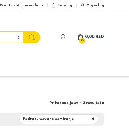
Pratite vašu porudžbinu
Katalog
Moj nalog
My Account
0,00
RSD
0
Prikazano je svih 3 rezultata