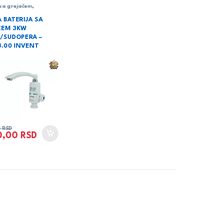
 sa grejačem
,
ja
 BATERIJA SA
ČEM 3KW
/SUDOPERA –
3.00 INVENT
8
RSD
0,00
RSD