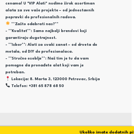
cenama! U "VIP Alati" nudimo širok asortiman
alata za sve vaše projekte – od jednostavnih
popravki do profesionalnih radova.
**Zašto odabrati nas?**
- **Kvalitet**: Samo najbolji brendovi koji
garantiraju dugotrajnost.
- **Izbor**: Alati za svaki zanat – od drveta do
metala, od DIY do profesionalaca.
- **Stručno osoblje**: Naš tim je tu da vam
pomogne da pronađete alat koji vam je
potreban.
Lokacija: 8. Marta 3, 123000 Petrovac, Srbija
Telefon: +381 65 878 68 50
Ukoliko imate dodatnih pitan