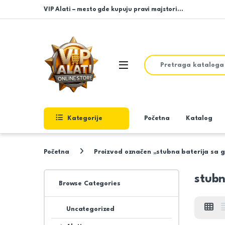
Skip to navigation
Skip to content
VIP Alati – mesto gde kupuju pravi majstori…
Search for:
Open
Kategorije
Početna
Katalog
Početna
Proizvod označen „stubna baterija sa 
stubn
Browse Categories
Uncategorized