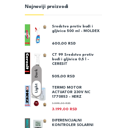
Najnoviji proizvodi
Sredstvo protiv buđi i
gljivica 500 ml - MOLDEX
600,00
RSD
CT 99 Sredstvo protiv
buđi i gljivica 0,5 l -
CERESIT
Dark
505,00
RSD
Light
TERMO MOTOR
ACTUATOR 230V NC
1770853 - HERZ
3.599,00
RSD
3.199,00
RSD
DIFERENCIJALNI
KONTROLER SOLARNI