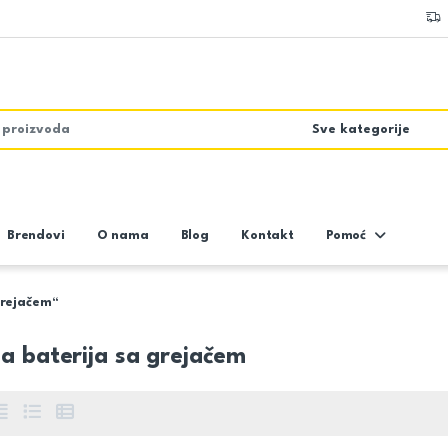
Brendovi
O nama
Blog
Kontakt
Pomoć
grejačem“
a baterija sa grejačem