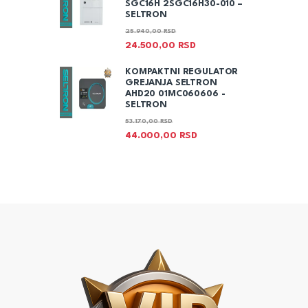
SGC16H 2SGC16H30-010 –
SELTRON
25.940,00
RSD
24.500,00
RSD
KOMPAKTNI REGULATOR
GREJANJA SELTRON
AHD20 01MC060606 -
SELTRON
53.170,00
RSD
44.000,00
RSD