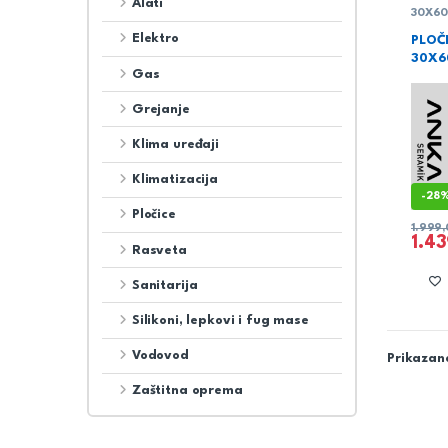
Alati
30X6
Elektro
PLOČ
30X6
Gas
Grejanje
Klima uređaji
Klimatizacija
-
28
Pločice
1.999
1.4
Rasveta
Sanitarija
Silikoni, lepkovi i fug mase
Vodovod
Prikazano
Zaštitna oprema