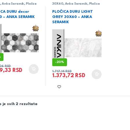
0
,
Anka Seramik
,
Pločice
30X60
,
Anka Seramik
,
Pločice
ICA DURU decor
PLOČICA DURU LIGHT
0 – ANKA SERAMIK
GREY 30X60 – ANKA
SERAMIK
%
-
20%
,06
RSD
39,33
RSD
1.717,14
RSD
1.373,72
RSD
 je svih 2 rezultata