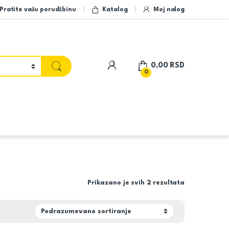
Pratite vašu porudžbinu
Katalog
Moj nalog
My Account
0,00
RSD
0
Prikazano je svih 2 rezultata