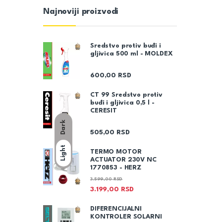
Najnoviji proizvodi
Sredstvo protiv buđi i
gljivica 500 ml - MOLDEX
600,00
RSD
CT 99 Sredstvo protiv
buđi i gljivica 0,5 l -
CERESIT
Dark
505,00
RSD
Light
TERMO MOTOR
ACTUATOR 230V NC
1770853 - HERZ
3.599,00
RSD
3.199,00
RSD
DIFERENCIJALNI
KONTROLER SOLARNI