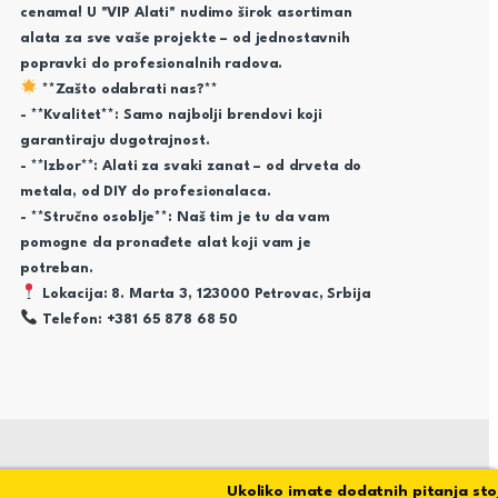
cenama! U "VIP Alati" nudimo širok asortiman
alata za sve vaše projekte – od jednostavnih
popravki do profesionalnih radova.
**Zašto odabrati nas?**
- **Kvalitet**: Samo najbolji brendovi koji
garantiraju dugotrajnost.
- **Izbor**: Alati za svaki zanat – od drveta do
metala, od DIY do profesionalaca.
- **Stručno osoblje**: Naš tim je tu da vam
pomogne da pronađete alat koji vam je
potreban.
Lokacija: 8. Marta 3, 123000 Petrovac, Srbija
Telefon: +381 65 878 68 50
Ukoliko imate dodatnih pitanja stojim