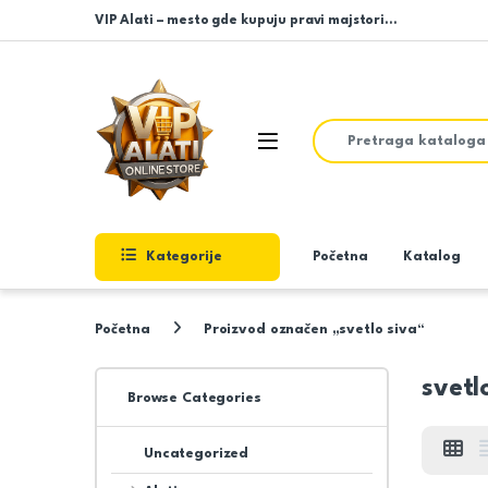
Skip to navigation
Skip to content
VIP Alati – mesto gde kupuju pravi majstori…
Search for:
Open
Kategorije
Početna
Katalog
Početna
Proizvod označen „svetlo siva“
svetl
Browse Categories
Uncategorized