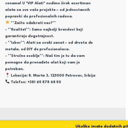
cenama! U "VIP Alati" nudimo širok asortiman
alata za sve vaše projekte – od jednostavnih
popravki do profesionalnih radova.
**Zašto odabrati nas?**
- **Kvalitet**: Samo najbolji brendovi koji
garantiraju dugotrajnost.
- **Izbor**: Alati za svaki zanat – od drveta do
metala, od DIY do profesionalaca.
- **Stručno osoblje**: Naš tim je tu da vam
pomogne da pronađete alat koji vam je
potreban.
Lokacija: 8. Marta 3, 123000 Petrovac, Srbija
Telefon: +381 65 878 68 50
Ukoliko imate dodatnih pitan