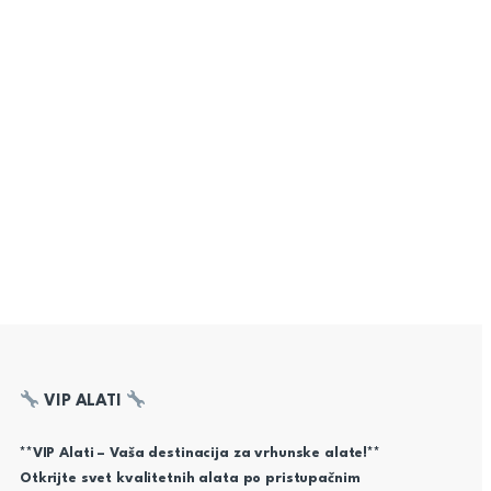
VIP ALATI
**VIP Alati – Vaša destinacija za vrhunske alate!**
Otkrijte svet kvalitetnih alata po pristupačnim