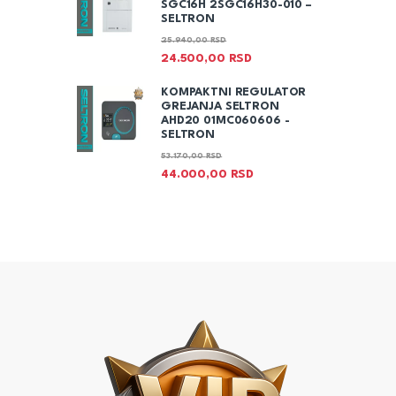
SGC16H 2SGC16H30-010 –
SELTRON
25.940,00
RSD
24.500,00
RSD
KOMPAKTNI REGULATOR
GREJANJA SELTRON
AHD20 01MC060606 -
SELTRON
53.170,00
RSD
44.000,00
RSD