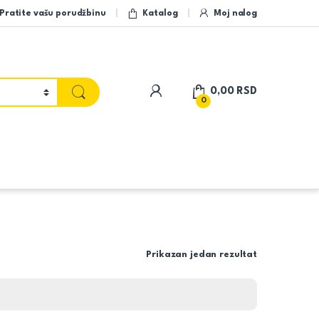
Pratite vašu porudžbinu
Katalog
Moj nalog
My Account
0,00
RSD
0
Prikazan jedan rezultat