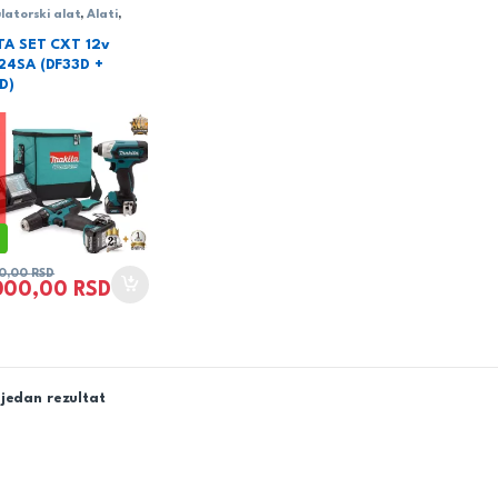
atorski alat
,
Alati
,
a - odvijač/čekić
,
a
TA SET CXT 12v
24SA (DF33D +
D)
0,00
RSD
000,00
RSD
jedan rezultat