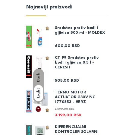
Najnoviji proizvodi
Sredstvo protiv buđi i
gljivica 500 ml - MOLDEX
600,00
RSD
CT 99 Sredstvo protiv
buđi i gljivica 0,5 l -
CERESIT
Dark
505,00
RSD
Light
TERMO MOTOR
ACTUATOR 230V NC
1770853 - HERZ
3.599,00
RSD
3.199,00
RSD
DIFERENCIJALNI
KONTROLER SOLARNI