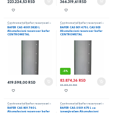
223.224,53
RSD
366.319,61
RSD
Centrometal bafer rezervoari –
Centrometal bafer rezervoari –
Efikasno skladištenje tople
Efikasno skladištenje tople
BAFER CAS 4001 3820 L
BAFER CAS 501 475 L CAS 503
tehničke vodeCentrometal
tehničke vodeCentrometal
Akumulacioni rezervoar bafer
Akumulacioni rezervoar bafer
CENTROMETAL
CENTROMETAL
-
5%
83.874,36
RSD
419.598,00
RSD
88.288,80
RSD
Centrometal bafer rezervoari –
Centrometal bafer rezervoari –
Efikasno skladištenje tople
Efikasno skladištenje tople
BAFER CAS 801 740 L
BAFER CAS-S 501 475 L sa
tehničke vodeCentrometal
tehničke vodeCentrometal
Akumulacioni rezervoar bafer
izmenjivačem Akumulacioni