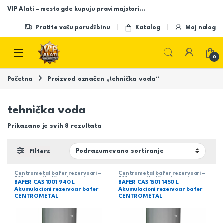
Skip to navigation
Skip to content
VIP Alati – mesto gde kupuju pravi majstori…
Pratite vašu porudžbinu
Katalog
Moj nalog
Open
0
Početna
Proizvod označen „tehnička voda“
tehnička voda
Prikazano je svih 8 rezultata
Filters
Centrometal bafer rezervoari –
Centrometal bafer rezervoari –
Efikasno skladištenje tople
Efikasno skladištenje tople
BAFER CAS 1001 940 L
BAFER CAS 1501 1450 L
tehničke vodeCentrometal
tehničke vodeCentrometal
Akumulacioni rezervoar bafer
Akumulacioni rezervoar bafer
CENTROMETAL
CENTROMETAL