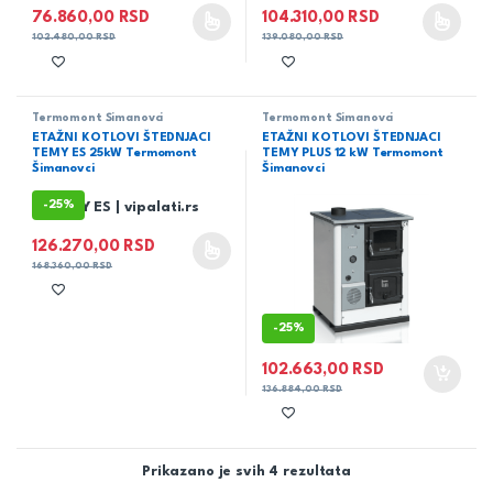
76.860,00
RSD
104.310,00
RSD
Ovaj proizvod ima više varijanti. Opcije mogu biti izabrane na 
Ovaj proizvod ima više varijanti
102.480,00
RSD
139.080,00
RSD
Termomont Šimanovci
Termomont Šimanovci
ETAŽNI KOTLOVI ŠTEDNJACI
ETAŽNI KOTLOVI ŠTEDNJACI
TEMY ES 25kW Termomont
TEMY PLUS 12 kW Termomont
Šimanovci
Šimanovci
-
25%
126.270,00
RSD
Ovaj proizvod ima više varijanti. Opcije mogu biti izabrane na 
168.360,00
RSD
-
25%
102.663,00
RSD
136.884,00
RSD
Prikazano je svih 4 rezultata