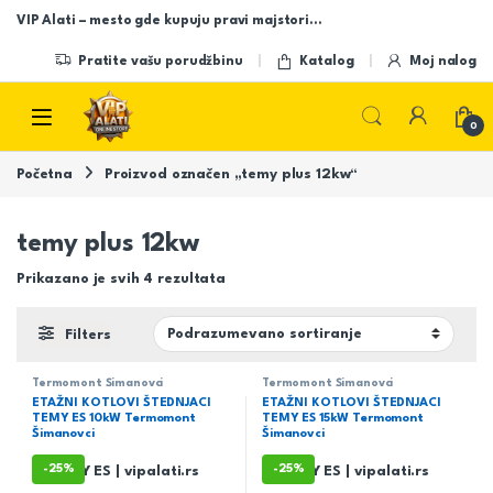
Skip to navigation
Skip to content
VIP Alati – mesto gde kupuju pravi majstori…
Pratite vašu porudžbinu
Katalog
Moj nalog
Open
0
Početna
Proizvod označen „temy plus 12kw“
temy plus 12kw
Prikazano je svih 4 rezultata
Filters
Termomont Šimanovci
Termomont Šimanovci
ETAŽNI KOTLOVI ŠTEDNJACI
ETAŽNI KOTLOVI ŠTEDNJACI
TEMY ES 10kW Termomont
TEMY ES 15kW Termomont
Šimanovci
Šimanovci
-
25%
-
25%