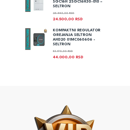
SGC16H 2SGC16H30-010 –
SELTRON
25.940,00
RSD
24.500,00
RSD
KOMPAKTNI REGULATOR
GREJANJA SELTRON
AHD20 01MC060606 -
SELTRON
53.170,00
RSD
44.000,00
RSD