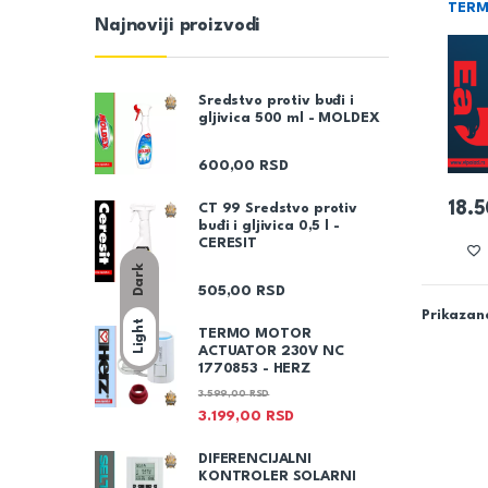
TER
Najnoviji proizvodi
Sredstvo protiv buđi i
gljivica 500 ml - MOLDEX
600,00
RSD
18.
CT 99 Sredstvo protiv
buđi i gljivica 0,5 l -
CERESIT
Dark
505,00
RSD
Prikazano
Light
TERMO MOTOR
ACTUATOR 230V NC
1770853 - HERZ
3.599,00
RSD
3.199,00
RSD
DIFERENCIJALNI
KONTROLER SOLARNI