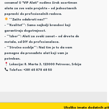
cenama! U "VIP Alati" nudimo širok asortiman
alata za sve vaše projekte – od jednostavnih
popravki do profesionalnih radova.
**Zašto odabrati nas?**
- **Kvalitet**: Samo najbolji brendovi koji
garantiraju dugotrajnost.
- **Izbor**: Alati za svaki zanat – od drveta do
metala, od DIY do profesionalaca.
- **Stručno osoblje**: Naš tim je tu da vam
pomogne da pronađete alat koji vam je
potreban.
Lokacija: 8. Marta 3, 123000 Petrovac, Srbija
Telefon: +381 65 878 68 50
Ukoliko imate dodatnih pitanj