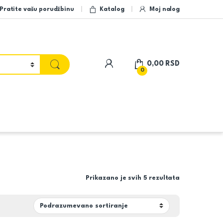
Pratite vašu porudžbinu
Katalog
Moj nalog
My Account
0,00
RSD
0
Prikazano je svih 5 rezultata