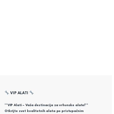
VIP ALATI
**VIP Alati – Vaša destinacija za vrhunske alate!**
Otkrijte svet kvalitetnih alata po pristupačnim