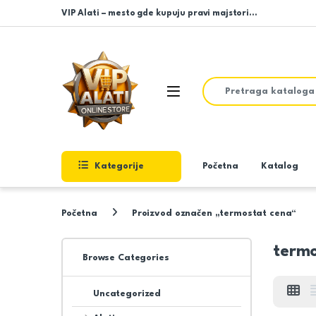
Skip to navigation
Skip to content
VIP Alati – mesto gde kupuju pravi majstori…
Search for:
Open
Kategorije
Početna
Katalog
Početna
Proizvod označen „termostat cena“
termo
Browse Categories
Uncategorized