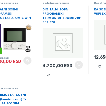
na oprema za
Dodatna oprema za
Dodatna
e,peći i kamine
,
kotlove,peći i kamine
,
kotlove,
je
,
Termostati
Grejanje
,
Termostati
Grejanje
TALNI SOBNI
DIGITALNI SOBNI
EA SOB
RAMSKI
PROGRAMSKI
WIFI 3X
OSTAT ATOMIC WIFI
TERMOSTAT BROME 7RF
BEZICNI
12.6
,00
RSD
00,00
RSD
4.700,00
RSD
na oprema za
e,peći i kamine
,
je
,
Termostati
ERMOSTAT SOBNI
 (kombinovani) T-
T SA SOBNIM