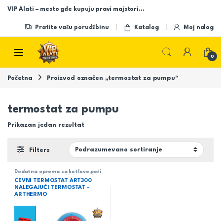
Skip to navigation
Skip to content
VIP Alati – mesto gde kupuju pravi majstori…
Pratite vašu porudžbinu
Katalog
Moj nalog
Open
0
Početna
Proizvod označen „termostat za pumpu“
termostat za pumpu
Prikazan jedan rezultat
Filters
Dodatna oprema za kotlove,peći
i kamine
,
Grejanje
,
Nalegajuci -
CEVNI TERMOSTAT ART300
cevni termostat
NALEGAJUĆI TERMOSTAT –
ARTHERMO